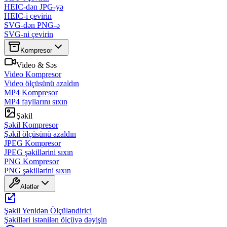
HEIC-dən JPG-yə
HEIC-i çevirin
SVG-dən PNG-ə
SVG-ni çevirin
Kompresor
Video & Səs
Video Kompresor
Video ölçüsünü azaldın
MP4 Kompresor
MP4 fayllarını sıxın
Şəkil
Şəkil Kompresor
Şəkil ölçüsünü azaldın
JPEG Kompresor
JPEG şəkillərini sıxın
PNG Kompresor
PNG şəkillərini sıxın
Alətlər
Şəkil Yenidən Ölçüləndirici
Şəkilləri istənilən ölçüyə dəyişin