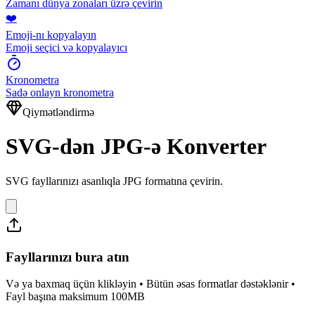
Zamanı dünya zonaları üzrə çevirin
❤️
Emoji-nı kopyalayın
Emoji seçici və kopyalayıcı
Kronometra
Sadə onlayn kronometra
Qiymətləndirmə
SVG-dən JPG-ə Konverter
SVG fayllarınızı asanlıqla JPG formatına çevirin.
Fayllarınızı bura atın
Və ya baxmaq üçün klikləyin • Bütün əsas formatlar dəstəklənir •
Fayl başına maksimum 100MB