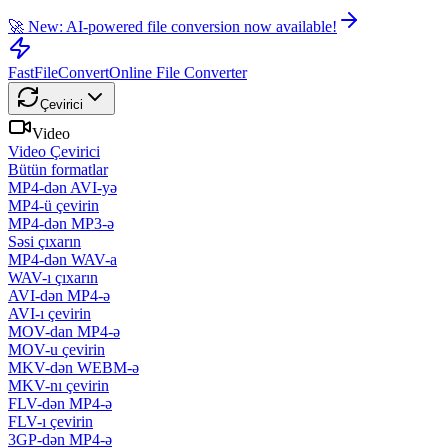
🚀 New: AI-powered file conversion now available!
FastFileConvert
Online File Converter
Çevirici
Video
Video Çevirici
Bütün formatlar
MP4-dən AVI-yə
MP4-ü çevirin
MP4-dən MP3-ə
Səsi çıxarın
MP4-dən WAV-a
WAV-ı çıxarın
AVI-dən MP4-ə
AVI-ı çevirin
MOV-dan MP4-ə
MOV-u çevirin
MKV-dən WEBM-ə
MKV-nı çevirin
FLV-dən MP4-ə
FLV-ı çevirin
3GP-dən MP4-ə