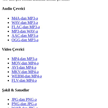
Audio Çevrici
M4A-dan MP3-ə
WAV-dan MP3-ə
FLAC-dan MP3-ə
MP3-dən WAV-a
AAC-dən MP3-ə
OGG-dən MP3-ə
Video Çevrici
MP4-dən MP3-ə
MOV-dan MP4-ə
AVI-dan MP4-ə
MKV-dən MP4-ə
WEBM-dən MP4-ə
FLV-dən MP4-ə
Şəkil & Sənədlər
JPG-dən PNG-ə
PNG-dən JPG-ə