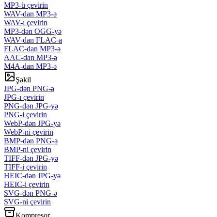
MP3-ü çevirin
WAV-dan MP3-ə
WAV-ı çevirin
MP3-dən OGG-yə
WAV-dan FLAC-a
FLAC-dan MP3-ə
AAC-dan MP3-ə
M4A-dan MP3-ə
Şəkil
JPG-dən PNG-ə
JPG-ı çevirin
PNG-dən JPG-yə
PNG-i çevirin
WebP-dən JPG-yə
WebP-ni çevirin
BMP-dən PNG-ə
BMP-ni çevirin
TIFF-dən JPG-yə
TIFF-i çevirin
HEIC-dən JPG-yə
HEIC-i çevirin
SVG-dən PNG-ə
SVG-ni çevirin
Kompresor