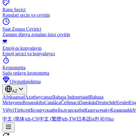
Rəng Seçici
Rəngləri seçin və çevirin
Saat Zonası Çevirici
Zamanı dünya zonaları üzrə çevirin
❤️
Emoji-nı kopyalayın
Emoji seçici və kopyalayıcı
Kronometra
Sadə onlayn kronometra
Qiymətləndirmə
AZ
Afrikaans
af
Azərbaycan
az
Bahasa Indonesia
id
Bahasa
Melayu
ms
Bosanski
bs
Català
ca
Čeština
cs
Dansk
da
Deutsch
de
Eesti
et
Eng
Việt
vi
Türkçe
tr
Беларуская
be
Български
bg
Кыргызча
ky
Қазақша
kk
М
中文 (简体)
zh-CN
中文 (繁體)
zh-TW
日本語
ja
한국어
ko