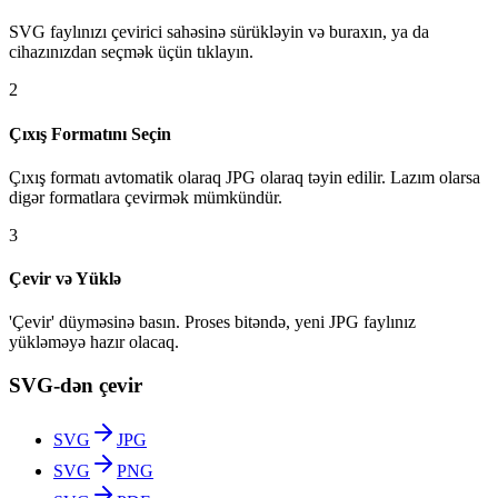
SVG faylınızı çevirici sahəsinə sürükləyin və buraxın, ya da
cihazınızdan seçmək üçün tıklayın.
2
Çıxış Formatını Seçin
Çıxış formatı avtomatik olaraq JPG olaraq təyin edilir. Lazım olarsa
digər formatlara çevirmək mümkündür.
3
Çevir və Yüklə
'Çevir' düyməsinə basın. Proses bitəndə, yeni JPG faylınız
yükləməyə hazır olacaq.
SVG-dən çevir
SVG
JPG
SVG
PNG