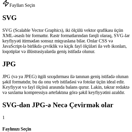
Faylları Seçin
SVG
SVG (Scalable Vector Graphics), iki ölçülü vektor qrafikası üçün
XML-əsaslı bir formattır. Rastr formatlarından fərqli olaraq, SVG-lər
keyfiyyəti itirmədən sonsuz miqyaslana bilər. Onlar CSS və
JavaScript-lə birlikdə çeviklik və kiçik fayl ölçüləri ilə veb ikonları,
loqotiplər və illüstrasiyalarda geniş istifadə olunur.
JPG
JPG (və ya JPEG) itgili sıxışdırması ilə tanınan geniş istifadə olunan
şəkil formatıdır, bu da onu veb istifadəsi və fotolar üçün ideal edir.
Keyfiyyət və fayl ölçüsü arasında balans qurur. Lakin, təkrar redaktə
və saxlama kompressiya artefaktına görə şəkil keyfiyyətini azaldır.
SVG-dən JPG-ə Necə Çevirmək olar
1
Faylınızı Seçin