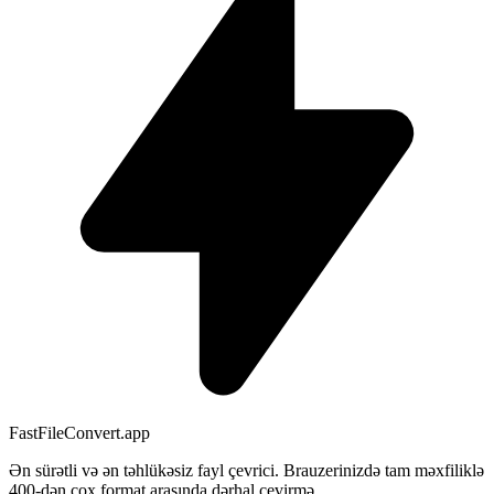
FastFileConvert.app
Ən sürətli və ən təhlükəsiz fayl çevrici. Brauzerinizdə tam məxfiliklə
400-dən çox format arasında dərhal çevirmə.