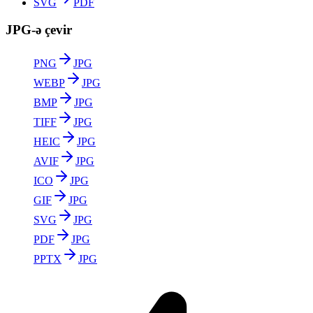
SVG
PDF
JPG-ə çevir
PNG
JPG
WEBP
JPG
BMP
JPG
TIFF
JPG
HEIC
JPG
AVIF
JPG
ICO
JPG
GIF
JPG
SVG
JPG
PDF
JPG
PPTX
JPG