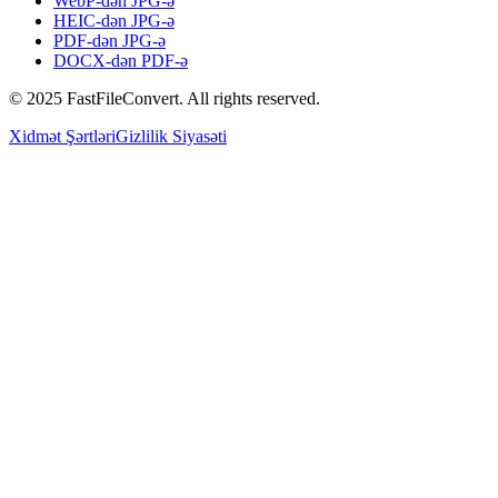
WebP-dən JPG-ə
HEIC-dən JPG-ə
PDF-dən JPG-ə
DOCX-dən PDF-ə
© 2025 FastFileConvert. All rights reserved.
Xidmət Şərtləri
Gizlilik Siyasəti