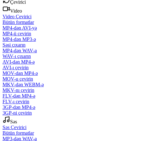
Çevirici
Video
Video Çevirici
Bütün formatlar
MP4-dən AVI-yə
MP4-ü çevirin
MP4-dən MP3-ə
Səsi çıxarın
MP4-dən WAV-a
WAV-ı çıxarın
AVI-dən MP4-ə
AVI-ı çevirin
MOV-dan MP4-ə
MOV-u çevirin
MKV-dən WEBM-ə
MKV-nı çevirin
FLV-dən MP4-ə
FLV-ı çevirin
3GP-dən MP4-ə
3GP-ni çevirin
Səs
Səs Çevirici
Bütün formatlar
MP3-dən WAV-a