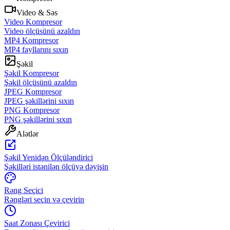
Video & Səs
Video Kompresor
Video ölçüsünü azaldın
MP4 Kompresor
MP4 fayllarını sıxın
Şəkil
Şəkil Kompresor
Şəkil ölçüsünü azaldın
JPEG Kompresor
JPEG şəkillərini sıxın
PNG Kompresor
PNG şəkillərini sıxın
Alətlər
Şəkil Yenidən Ölçüləndirici
Şəkilləri istənilən ölçüyə dəyişin
Rəng Seçici
Rəngləri seçin və çevirin
Saat Zonası Çevirici