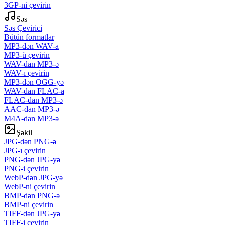
3GP-ni çevirin
Səs
Səs Çevirici
Bütün formatlar
MP3-dən WAV-a
MP3-ü çevirin
WAV-dan MP3-ə
WAV-ı çevirin
MP3-dən OGG-yə
WAV-dan FLAC-a
FLAC-dan MP3-ə
AAC-dan MP3-ə
M4A-dan MP3-ə
Şəkil
JPG-dən PNG-ə
JPG-ı çevirin
PNG-dən JPG-yə
PNG-i çevirin
WebP-dən JPG-yə
WebP-ni çevirin
BMP-dən PNG-ə
BMP-ni çevirin
TIFF-dən JPG-yə
TIFF-i çevirin