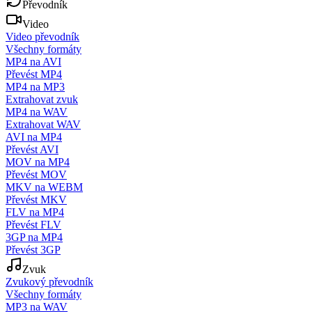
Převodník
Video
Video převodník
Všechny formáty
MP4 na AVI
Převést MP4
MP4 na MP3
Extrahovat zvuk
MP4 na WAV
Extrahovat WAV
AVI na MP4
Převést AVI
MOV na MP4
Převést MOV
MKV na WEBM
Převést MKV
FLV na MP4
Převést FLV
3GP na MP4
Převést 3GP
Zvuk
Zvukový převodník
Všechny formáty
MP3 na WAV