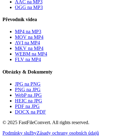
AAC na MP3
OGG na MP3
Převodník videa
MP4 na MP3
MOV na MP4
AVI na MP4
MKV na MP4
WEBM na MP4
FLV na MP4
Obrázky & Dokumenty
JPG na PNG
PNG na JPG
WebP na JPG
HEIC na JPG
PDF na JPG
DOCX na PDF
© 2025 FastFileConvert. All rights reserved.
Podmínky služby
Zásady ochrany osobních údajů