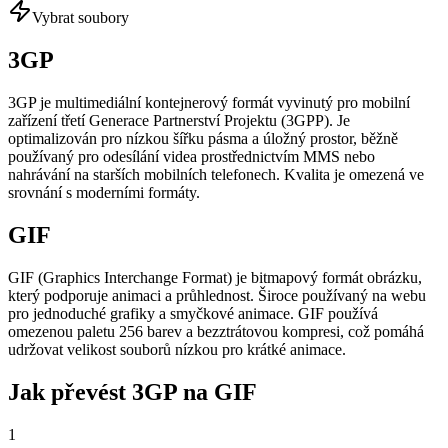
Vybrat soubory
3GP
3GP je multimediální kontejnerový formát vyvinutý pro mobilní
zařízení třetí Generace Partnerství Projektu (3GPP). Je
optimalizován pro nízkou šířku pásma a úložný prostor, běžně
používaný pro odesílání videa prostřednictvím MMS nebo
nahrávání na starších mobilních telefonech. Kvalita je omezená ve
srovnání s moderními formáty.
GIF
GIF (Graphics Interchange Format) je bitmapový formát obrázku,
který podporuje animaci a průhlednost. Široce používaný na webu
pro jednoduché grafiky a smyčkové animace. GIF používá
omezenou paletu 256 barev a bezztrátovou kompresi, což pomáhá
udržovat velikost souborů nízkou pro krátké animace.
Jak převést 3GP na GIF
1