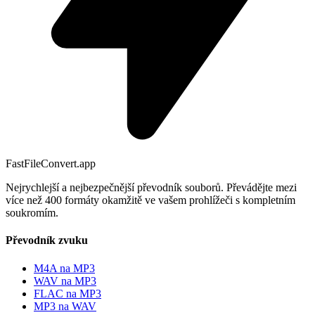
FastFileConvert.app
Nejrychlejší a nejbezpečnější převodník souborů. Převádějte mezi
více než 400 formáty okamžitě ve vašem prohlížeči s kompletním
soukromím.
Převodník zvuku
M4A na MP3
WAV na MP3
FLAC na MP3
MP3 na WAV