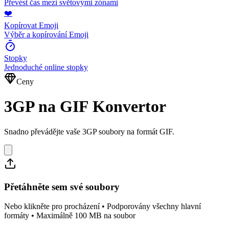
Převést čas mezi světovými zónami
❤️
Kopírovat Emoji
Výběr a kopírování Emoji
Stopky
Jednoduché online stopky
Ceny
3GP na GIF Konvertor
Snadno převádějte vaše 3GP soubory na formát GIF.
Přetáhněte sem své soubory
Nebo klikněte pro procházení • Podporovány všechny hlavní
formáty • Maximálně 100 MB na soubor