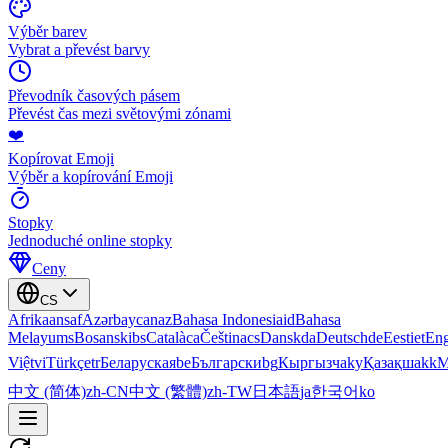
Výběr barev
Vybrat a převést barvy
Převodník časových pásem
Převést čas mezi světovými zónami
❤️
Kopírovat Emoji
Výběr a kopírování Emoji
Stopky
Jednoduché online stopky
Ceny
CS
Afrikaans
af
Azərbaycan
az
Bahasa Indonesia
id
Bahasa
Melayu
ms
Bosanski
bs
Català
ca
Čeština
cs
Dansk
da
Deutsch
de
Eesti
et
Eng
Việt
vi
Türkçe
tr
Беларуская
be
Български
bg
Кыргызча
ky
Қазақша
kk
М
中文 (简体)
zh-CN
中文 (繁體)
zh-TW
日本語
ja
한국어
ko