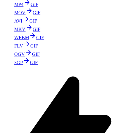
MP4
GIF
MOV
GIF
AVI
GIF
MKV
GIF
WEBM
GIF
FLV
GIF
OGV
GIF
3GP
GIF