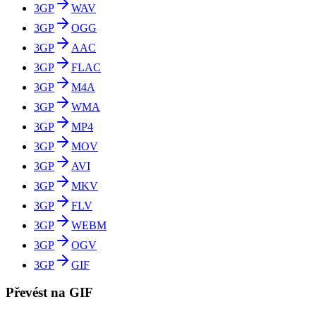
3GP
WAV
3GP
OGG
3GP
AAC
3GP
FLAC
3GP
M4A
3GP
WMA
3GP
MP4
3GP
MOV
3GP
AVI
3GP
MKV
3GP
FLV
3GP
WEBM
3GP
OGV
3GP
GIF
Převést na GIF