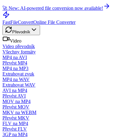
🚀 New: AI-powered file conversion now available!
FastFileConvert
Online File Converter
Převodník
Video
Video převodník
Všechny formáty
MP4 na AVI
Převést MP4
MP4 na MP3
Extrahovat zvuk
MP4 na WAV
Extrahovat WAV
AVI na MP4
Převést AVI
MOV na MP4
Převést MOV
MKV na WEBM
Převést MKV
FLV na MP4
Převést FLV
3GP na MP4