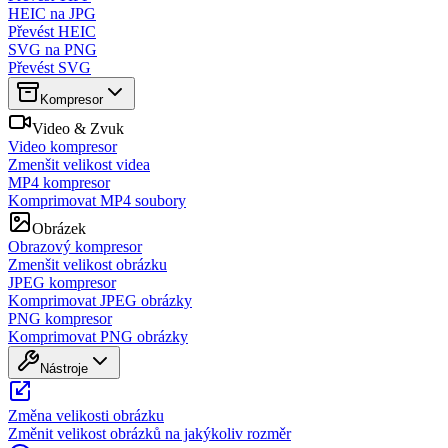
HEIC na JPG
Převést HEIC
SVG na PNG
Převést SVG
Kompresor
Video & Zvuk
Video kompresor
Zmenšit velikost videa
MP4 kompresor
Komprimovat MP4 soubory
Obrázek
Obrazový kompresor
Zmenšit velikost obrázku
JPEG kompresor
Komprimovat JPEG obrázky
PNG kompresor
Komprimovat PNG obrázky
Nástroje
Změna velikosti obrázku
Změnit velikost obrázků na jakýkoliv rozměr