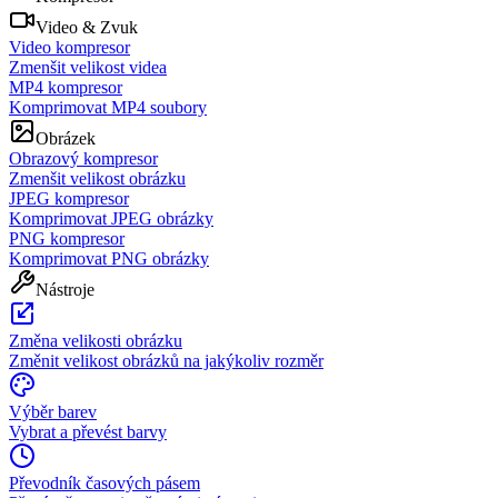
Video & Zvuk
Video kompresor
Zmenšit velikost videa
MP4 kompresor
Komprimovat MP4 soubory
Obrázek
Obrazový kompresor
Zmenšit velikost obrázku
JPEG kompresor
Komprimovat JPEG obrázky
PNG kompresor
Komprimovat PNG obrázky
Nástroje
Změna velikosti obrázku
Změnit velikost obrázků na jakýkoliv rozměr
Výběr barev
Vybrat a převést barvy
Převodník časových pásem