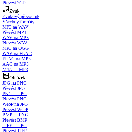
Převést 3GP
Zvuk
Zvukový převodník
Všechny formáty
MP3 na WAV
Převést MP3
WAV na MP3
Převést WAV
MP3 na OGG
WAV na FLAC
FLAC na MP3
AAC na MP3
M4A na MP3
Obrázek
JPG na PNG
Převést JPG
PNG na JPG
Převést PNG
WebP na JPG
Převést WebP
BMP na PNG
Převést BMP
TIFF na JPG
Převést TIFF