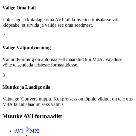
Valige Oma Fail
Lohistage ja kukutage oma AVI fail konverteerimisalasse või
klõpsake, et sirvida ja valida see oma seadmest.
2
Valige Väljundvorming
Väljundvorming on automaatselt määratud kui M4A. Vajadusel
võite teisendada teistesse formaatidesse.
3
Muutke ja Laadige alla
Vajutage 'Convert' nuppu. Kui protsess on lõpule viidud, on teie uus
M4A fail allalaadimiseks valmis.
Muutke AVI formaadist
AVI
MP3