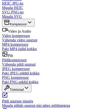
HEIC JPG-ks
Muuda HEIC
SVG PNG-ks
Muuda SVG
Kompressor
Video ja Audio
Video kompressor
Vähenda video suurust
MP4 kompressor
Paki MP4 failid kokku
Pilt
Pildikompressor
Vähenda pildi suurust
JPEG kompressor
Paki JPEG-pildid kokku
PNG kompressor
Paki PNG-pildid kokku
Tööriistad
Pildi suuruse muutja
Muuda piltide suurust mis tahes mõõtmetega