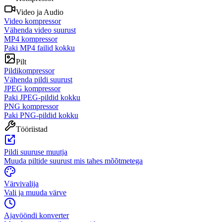
Video ja Audio
Video kompressor
Vähenda video suurust
MP4 kompressor
Paki MP4 failid kokku
Pilt
Pildikompressor
Vähenda pildi suurust
JPEG kompressor
Paki JPEG-pildid kokku
PNG kompressor
Paki PNG-pildid kokku
Tööriistad
Pildi suuruse muutja
Muuda piltide suurust mis tahes mõõtmetega
Värvivalija
Vali ja muuda värve
Ajavööndi konverter