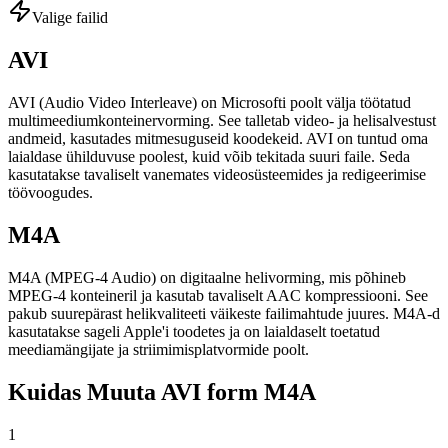
Valige failid
AVI
AVI (Audio Video Interleave) on Microsofti poolt välja töötatud
multimeediumkonteinervorming. See talletab video- ja helisalvestust
andmeid, kasutades mitmesuguseid koodekeid. AVI on tuntud oma
laialdase ühilduvuse poolest, kuid võib tekitada suuri faile. Seda
kasutatakse tavaliselt vanemates videosüsteemides ja redigeerimise
töövoogudes.
M4A
M4A (MPEG-4 Audio) on digitaalne helivorming, mis põhineb
MPEG-4 konteineril ja kasutab tavaliselt AAC kompressiooni. See
pakub suurepärast helikvaliteeti väikeste failimahtude juures. M4A-d
kasutatakse sageli Apple'i toodetes ja on laialdaselt toetatud
meediamängijate ja striimimisplatvormide poolt.
Kuidas Muuta AVI form M4A
1