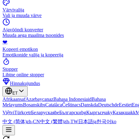
Värvivalija
Vali ja muuda värve
Ajavööndi konverter
Muuda aega maailma tsoonides
❤️
Kopeeri emotikon
Emotikonide valija ja kopeerija
Stopper
Lihtne online stopper
Hinnakujundus
ET
Afrikaans
af
Azərbaycan
az
Bahasa Indonesia
id
Bahasa
Melayu
ms
Bosanski
bs
Català
ca
Čeština
cs
Dansk
da
Deutsch
de
Eesti
et
Eng
Việt
vi
Türkçe
tr
Беларуская
be
Български
bg
Кыргызча
ky
Қазақша
kk
М
中文 (简体)
zh-CN
中文 (繁體)
zh-TW
日本語
ja
한국어
ko