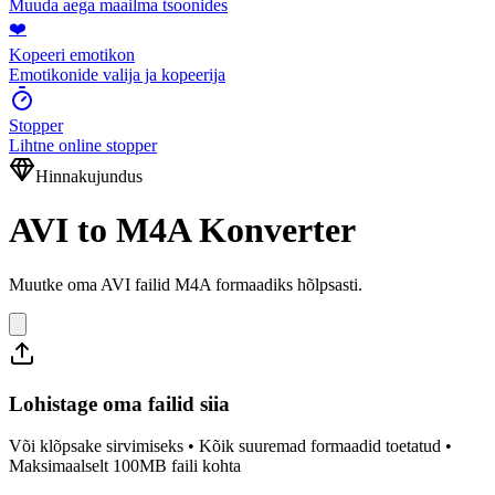
Muuda aega maailma tsoonides
❤️
Kopeeri emotikon
Emotikonide valija ja kopeerija
Stopper
Lihtne online stopper
Hinnakujundus
AVI to M4A Konverter
Muutke oma AVI failid M4A formaadiks hõlpsasti.
Lohistage oma failid siia
Või klõpsake sirvimiseks • Kõik suuremad formaadid toetatud •
Maksimaalselt 100MB faili kohta