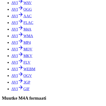
AVI
WAV
AVI
OGG
AVI
AAC
AVI
FLAC
AVI
M4A
AVI
WMA
AVI
MP4
AVI
MOV
AVI
MKV
AVI
FLV
AVI
WEBM
AVI
OGV
AVI
3GP
AVI
GIF
Muutke M4A formaati