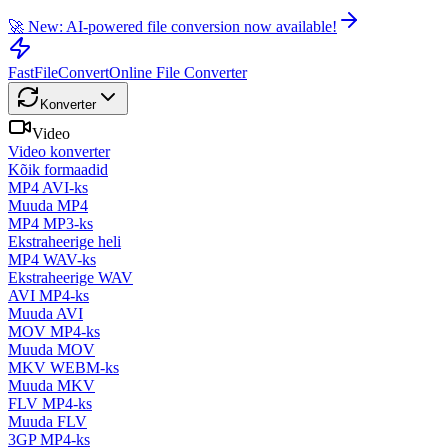
🚀 New: AI-powered file conversion now available!
FastFileConvert
Online File Converter
Konverter
Video
Video konverter
Kõik formaadid
MP4 AVI-ks
Muuda MP4
MP4 MP3-ks
Ekstraheerige heli
MP4 WAV-ks
Ekstraheerige WAV
AVI MP4-ks
Muuda AVI
MOV MP4-ks
Muuda MOV
MKV WEBM-ks
Muuda MKV
FLV MP4-ks
Muuda FLV
3GP MP4-ks