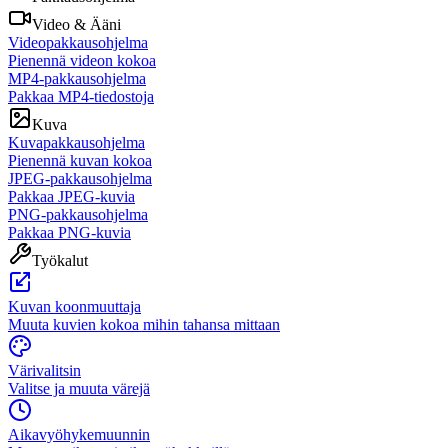
Video & Ääni
Videopakkausohjelma
Pienennä videon kokoa
MP4-pakkausohjelma
Pakkaa MP4-tiedostoja
Kuva
Kuvapakkausohjelma
Pienennä kuvan kokoa
JPEG-pakkausohjelma
Pakkaa JPEG-kuvia
PNG-pakkausohjelma
Pakkaa PNG-kuvia
Työkalut
Kuvan koonmuuttaja
Muuta kuvien kokoa mihin tahansa mittaan
Värivalitsin
Valitse ja muuta värejä
Aikavyöhykemuunnin