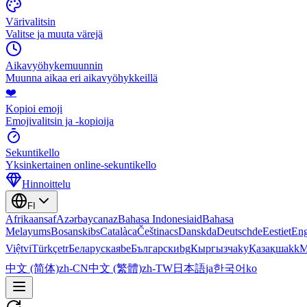
Värivalitsin
Valitse ja muuta värejä
Aikavyöhykemuunnin
Muunna aikaa eri aikavyöhykkeillä
❤️
Kopioi emoji
Emojivalitsin ja -kopioija
Sekuntikello
Yksinkertainen online-sekuntikello
Hinnoittelu
FI
Afrikaans
af
Azərbaycan
az
Bahasa Indonesia
id
Bahasa
Melayu
ms
Bosanski
bs
Català
ca
Čeština
cs
Dansk
da
Deutsch
de
Eesti
et
Eng
Việt
vi
Türkçe
tr
Беларуская
be
Български
bg
Кыргызча
ky
Қазақша
kk
М
中文 (简体)
zh-CN
中文 (繁體)
zh-TW
日本語
ja
한국어
ko