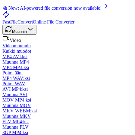
🚀 New: AI-powered file conversion now available!
FastFileConvert
Online File Converter
Muunnin
Video
Videomuunnin
Kaikki muodot
MP4 AVI:ksi
Muunna MP4
MP4 MP3:ksi
Poimi ääni
MP4 WAV:ksi
Poimi WAV
AVI MP4:ksi
Muunna AVI
MOV MP4:ksi
Muunna MOV
MKV WEBM:ksi
Muunna MKV
FLV MP4:ksi
Muunna FLV
3GP MP4:ksi