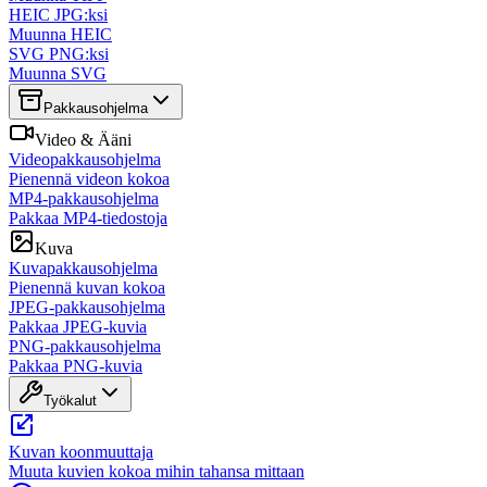
HEIC JPG:ksi
Muunna HEIC
SVG PNG:ksi
Muunna SVG
Pakkausohjelma
Video & Ääni
Videopakkausohjelma
Pienennä videon kokoa
MP4-pakkausohjelma
Pakkaa MP4-tiedostoja
Kuva
Kuvapakkausohjelma
Pienennä kuvan kokoa
JPEG-pakkausohjelma
Pakkaa JPEG-kuvia
PNG-pakkausohjelma
Pakkaa PNG-kuvia
Työkalut
Kuvan koonmuuttaja
Muuta kuvien kokoa mihin tahansa mittaan