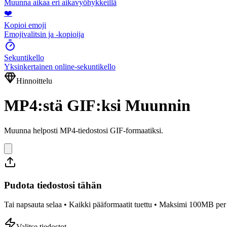
Muunna aikaa eri aikavyöhykkeillä
❤️
Kopioi emoji
Emojivalitsin ja -kopioija
Sekuntikello
Yksinkertainen online-sekuntikello
Hinnoittelu
MP4:stä GIF:ksi Muunnin
Muunna helposti MP4-tiedostosi GIF-formaatiksi.
Pudota tiedostosi tähän
Tai napsauta selaa • Kaikki pääformaatit tuettu • Maksimi 100MB per 
Valitse tiedostot