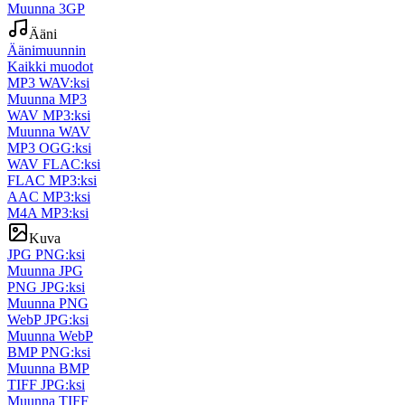
Muunna 3GP
Ääni
Äänimuunnin
Kaikki muodot
MP3 WAV:ksi
Muunna MP3
WAV MP3:ksi
Muunna WAV
MP3 OGG:ksi
WAV FLAC:ksi
FLAC MP3:ksi
AAC MP3:ksi
M4A MP3:ksi
Kuva
JPG PNG:ksi
Muunna JPG
PNG JPG:ksi
Muunna PNG
WebP JPG:ksi
Muunna WebP
BMP PNG:ksi
Muunna BMP
TIFF JPG:ksi
Muunna TIFF