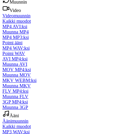
Muunnin
Video
Videomuunnin
Kaikki muodot
MP4 AVI:ksi
Muunna MP4
MP4 MP3:ksi
Poimi ääni
MP4 WAV:ksi
Poimi WAV
AVI MP4:ksi
Muunna AVI
MOV MP4:ksi
Muunna MOV
MKV WEBM:ksi
Muunna MKV
FLV MP4:ksi
Muunna FLV
3GP MP4:ksi
Muunna 3GP
Ääni
Äänimuunnin
Kaikki muodot
MP3 WAV:ksi