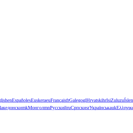
lish
en
Español
es
Euskera
eu
Français
fr
Galego
gl
Hrvatski
hr
IsiZulu
zu
Ísle
акедонски
mk
Монгол
mn
Русский
ru
Српски
sr
Українська
uk
Ελληνικ