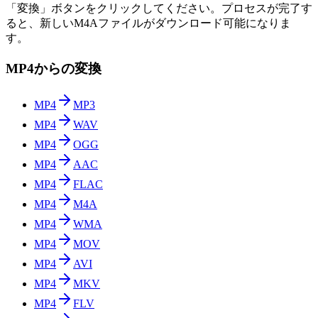
「変換」ボタンをクリックしてください。プロセスが完了す
ると、新しいM4Aファイルがダウンロード可能になりま
す。
MP4からの変換
MP4
MP3
MP4
WAV
MP4
OGG
MP4
AAC
MP4
FLAC
MP4
M4A
MP4
WMA
MP4
MOV
MP4
AVI
MP4
MKV
MP4
FLV