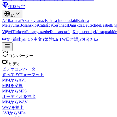
価格設定
JA
Afrikaans
af
Azərbaycan
az
Bahasa Indonesia
id
Bahasa
Melayu
ms
Bosanski
bs
Català
ca
Čeština
cs
Dansk
da
Deutsch
de
Eesti
et
Eng
Việt
vi
Türkçe
tr
Беларуская
be
Български
bg
Кыргызча
ky
Қазақша
kk
М
中文 (简体)
zh-CN
中文 (繁體)
zh-TW
日本語
ja
한국어
ko
コンバーター
ビデオ
ビデオコンバーター
すべてのフォーマット
MP4からAVI
MP4を変換
MP4からMP3
オーディオを抽出
MP4からWAV
WAVを抽出
AVIからMP4