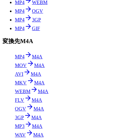
MP4
WEBM
MP4
OGV
MP4
3GP
MP4
GIF
変換先M4A
MP4
M4A
MOV
M4A
AVI
M4A
MKV
M4A
WEBM
M4A
FLV
M4A
OGV
M4A
3GP
M4A
MP3
M4A
WAV
M4A