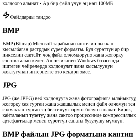
колдоого алынат • Ар бир файл үчүн эң көп 100МБ
Файлдарды тандоо
BMP
BMP (Bitmap) Microsoft тарабынан иштелип чыккан
кысылбаган растрдык сүрөт форматы. Бул сүрөттүн ар бир
пикселин сактайт, чоң файл өлчөмдөрүнө жана жогорку
сапатка алып келет. Ал негизинен Windows базасында
иштеген чөйрөлөрдө колдонулат жана кысылуунун
жоктугунан интернетте өтө кеңири эмес.
JPG
JPG (же JPEG) веб колдонууга жана фотографияга ылайыктуу,
жогорку сая турган жана жакшылык менен файл өлчөмүн тең
салмактап турган эң белгилүү формат болуп саналат. Бирок,
кайталанып түзөтүү жана сактоо процессинде компрессиялык
артефактылар менен сүрөттүн сапаты бузулушу мүмкүн.
BMP файлын JPG форматына кантип