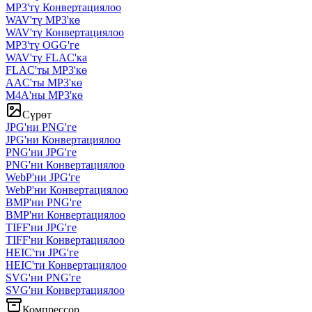
MP3'тү Конвертациялоо
WAV'тү MP3'кө
WAV'тү Конвертациялоо
MP3'тү OGG'ге
WAV'тү FLAC'ка
FLAC'ты MP3'кө
AAC'ты MP3'кө
M4A'ны MP3'кө
Сүрөт
JPG'ни PNG'ге
JPG'ни Конвертациялоо
PNG'ни JPG'ге
PNG'ни Конвертациялоо
WebP'ни JPG'ге
WebP'ни Конвертациялоо
BMP'ни PNG'ге
BMP'ни Конвертациялоо
TIFF'ни JPG'ге
TIFF'ни Конвертациялоо
HEIC'ти JPG'ге
HEIC'ти Конвертациялоо
SVG'ни PNG'ге
SVG'ни Конвертациялоо
Компрессор