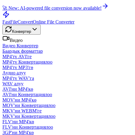
🚀 New: AI-powered file conversion now available!
FastFileConvert
Online File Converter
Конвертер
Видео
Видео Конвертер
Баардык форматтар
MP4'тү AVI'ге
MP4'тү Конвертациялоо
MP4'тү MP3'гө
Аудио алуу
MP4'тү WAV'га
WAV алуу
AVI'ни MP4'кө
AVI'ни Конвертациялоо
MOV'ни MP4'кө
MOV'ни Конвертациялоо
MKV'ни WEBM'ге
MKV'ни Конвертациялоо
FLV'ни MP4'кө
FLV'ни Конвертациялоо
3GP'ни MP4'кө