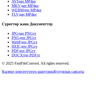
AVIдан MP4ке
MKVдан MP4ке
WEBMден MP4ке
FLVдан MP4ке
Сүрөттөр жана Документтер
JPGдан PNGге
PNGден JPGге
WebPден JPGге
HEICден JPGге
PDFден JPGге
DOCXтен PDFге
© 2025 FastFileConvert. All rights reserved.
Кызмат көрсөтүүнүн шарттары
Купуялык саясаты