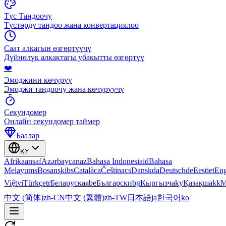
Түс Тандоочу
Түстөрдү тандоо жана конвертациялоо
Саат алкагын өзгөртүүчү
Дүйнөлүк алкактагы убакытты өзгөртүү
❤️
Эмоджини көчүрүү
Эмоджи тандоочу жана көчүрүүчү
Секундомер
Онлайн секундомер таймер
Баалар
KY
Afrikaans
af
Azərbaycan
az
Bahasa Indonesia
id
Bahasa
Melayu
ms
Bosanski
bs
Català
ca
Čeština
cs
Dansk
da
Deutsch
de
Eesti
et
Eng
Việt
vi
Türkçe
tr
Беларуская
be
Български
bg
Кыргызча
ky
Қазақша
kk
М
中文 (简体)
zh-CN
中文 (繁體)
zh-TW
日本語
ja
한국어
ko