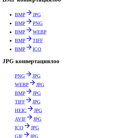
BMP
JPG
BMP
PNG
BMP
WEBP
BMP
TIFF
BMP
ICO
JPG конвертациялоо
PNG
JPG
WEBP
JPG
BMP
JPG
TIFF
JPG
HEIC
JPG
AVIF
JPG
ICO
JPG
GIF
JPG