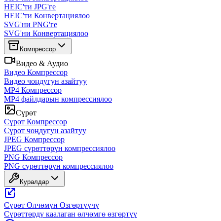
HEIC'ти JPG'ге
HEIC'ти Конвертациялоо
SVG'ни PNG'ге
SVG'ни Конвертациялоо
Компрессор
Видео & Аудио
Видео Компрессор
Видео чоңдугун азайтуу
MP4 Компрессор
MP4 файлдарын компрессиялоо
Сүрөт
Сүрөт Компрессор
Сүрөт чоңдугун азайтуу
JPEG Компрессор
JPEG сүрөттөрүн компрессиялоо
PNG Компрессор
PNG сүрөттөрүн компрессиялоо
Куралдар
Сүрөт Өлчөмүн Өзгөртүүчү
Сүрөттөрдү каалаган өлчөмгө өзгөртүү