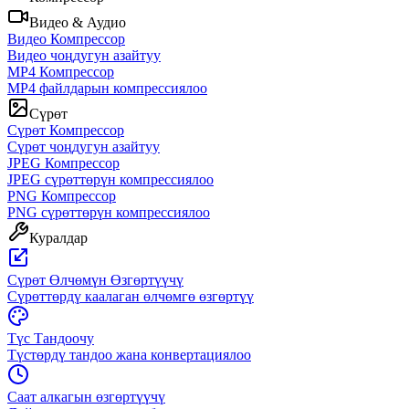
Видео & Аудио
Видео Компрессор
Видео чоңдугун азайтуу
MP4 Компрессор
MP4 файлдарын компрессиялоо
Сүрөт
Сүрөт Компрессор
Сүрөт чоңдугун азайтуу
JPEG Компрессор
JPEG сүрөттөрүн компрессиялоо
PNG Компрессор
PNG сүрөттөрүн компрессиялоо
Куралдар
Сүрөт Өлчөмүн Өзгөртүүчү
Сүрөттөрдү каалаган өлчөмгө өзгөртүү
Түс Тандоочу
Түстөрдү тандоо жана конвертациялоо
Саат алкагын өзгөртүүчү