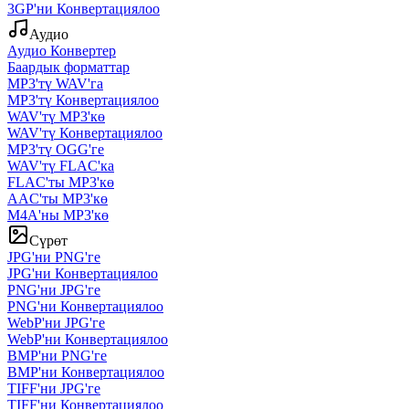
3GP'ни Конвертациялоо
Аудио
Аудио Конвертер
Баардык форматтар
MP3'тү WAV'га
MP3'тү Конвертациялоо
WAV'тү MP3'кө
WAV'тү Конвертациялоо
MP3'тү OGG'ге
WAV'тү FLAC'ка
FLAC'ты MP3'кө
AAC'ты MP3'кө
M4A'ны MP3'кө
Сүрөт
JPG'ни PNG'ге
JPG'ни Конвертациялоо
PNG'ни JPG'ге
PNG'ни Конвертациялоо
WebP'ни JPG'ге
WebP'ни Конвертациялоо
BMP'ни PNG'ге
BMP'ни Конвертациялоо
TIFF'ни JPG'ге
TIFF'ни Конвертациялоо