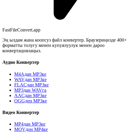
FastFileConvert.app
Эң ылдам жана коопсуз файл конвертер. Браузериңизде 400+
форматты толугу менен купуялуулук менен дароо
конвертациялаңыз.
Аудио Конвертер
M4Aдан MP3ке
WAVдан MP3ке
FLACдан MP3ке
MP3дан WAVга
AACдан MP3ке
OGGден MP3ке
Видео Конвертер
MP4дан MP3ке
MOVдон MP4ке