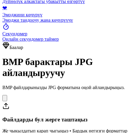
Дүйнөлүк алкактагы убакытты өзгөртүү
❤️
Эмоджини көчүрүү
Эмоджи тандоочу жана көчүрүүчү
Секундомер
Онлайн секундомер таймер
Баалар
BMP барактары JPG
айландыруучу
BMP файлдарынызды JPG форматына оңой айландырыңыз.
Файлдарды бул жерге таштаңыз
Же чыкылдатып карап чыгыңыз • Бардык негизги форматтар