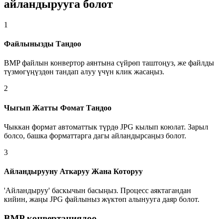
айландырууга болот
1
Файлынызды Тандоо
BMP файлын конвертор аянтына сүйрөп таштоңуз, же файлды
түзмөгүңүздөн тандап алуу үчүн клик жасаңыз.
2
Чыгып Жатты Фомат Тандоо
Чыккан формат автоматтык түрдө JPG кылып коюлат. Зарыл
болсо, башка форматтарга дагы айландырсаңыз болот.
3
Айландырууну Аткаруу Жана Которуу
'Айландыруу' баскычын басыңыз. Процесс аяктагандан
кийин, жаңы JPG файлыныз жүктөп алынууга даяр болот.
BMP конвертациялоо