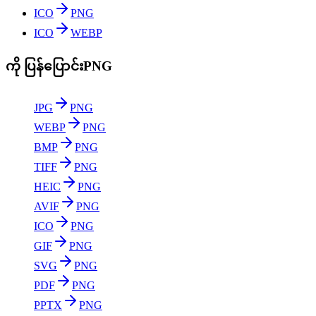
ICO
PNG
ICO
WEBP
ကို ပြန်ပြောင်းPNG
JPG
PNG
WEBP
PNG
BMP
PNG
TIFF
PNG
HEIC
PNG
AVIF
PNG
ICO
PNG
GIF
PNG
SVG
PNG
PDF
PNG
PPTX
PNG