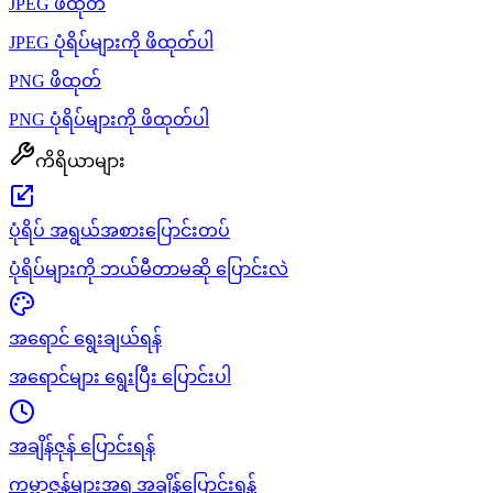
JPEG ဖိထုတ်
JPEG ပုံရိပ်များကို ဖိထုတ်ပါ
PNG ဖိထုတ်
PNG ပုံရိပ်များကို ဖိထုတ်ပါ
ကိရိယာများ
ပုံရိပ် အရွယ်အစားပြောင်းတပ်
ပုံရိပ်များကို ဘယ်မီတာမဆို ပြောင်းလဲ
အရောင် ရွေးချယ်ရန်
အရောင်များ ရွေးပြီး ပြောင်းပါ
အချိန်ဇုန် ပြောင်းရန်
ကမ္ဘာ့ဇုန်များအရ အချိန်ပြောင်းရန်