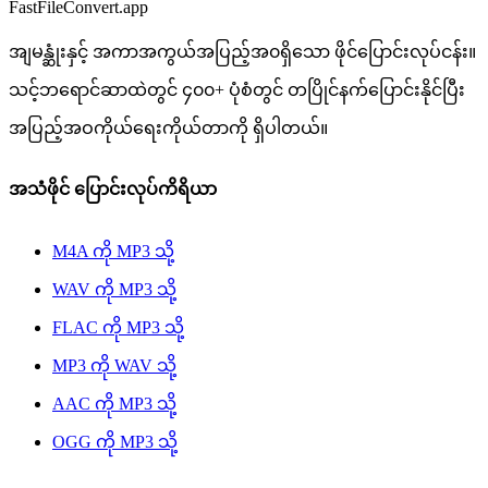
FastFileConvert.app
အျမန္ဆုံးနှင့် အကာအကွယ်အပြည့်အ၀ရှိသော ဖိုင်ပြောင်းလုပ်ငန်း။
သင့်ဘရောင်ဆာထဲတွင် ၄၀၀‌+ ပုံစံတွင် တပြိုင်နက်ပြောင်းနိုင်ပြီး
အပြည့်အဝကိုယ်ရေးကိုယ်တာကို ရှိပါတယ်။
အသံဖိုင် ပြောင်းလုပ်ကိရိယာ
M4A ကို MP3 သို့
WAV ကို MP3 သို့
FLAC ကို MP3 သို့
MP3 ကို WAV သို့
AAC ကို MP3 သို့
OGG ကို MP3 သို့