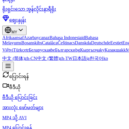
ရိုးရှင်းသော အွန်လိုင်းနာရီရိုး
ဈေးနှုန်း
MY
Afrikaans
af
Azərbaycan
az
Bahasa Indonesia
id
Bahasa
Melayu
ms
Bosanski
bs
Català
ca
Čeština
cs
Dansk
da
Deutsch
de
Eesti
et
Eng
Việt
vi
Türkçe
tr
Беларуская
be
Български
bg
Кыргызча
ky
Қазақша
kk
М
中文 (简体)
zh-CN
中文 (繁體)
zh-TW
日本語
ja
한국어
ko
ပြောင်းရန်
ဗီဒီယို
ဗီဒီယို ပြောင်းခြင်း
အားလုံး ဖော်မတ်များ
MP4 သို့ AVI
MP4 ပြောင်းရန်