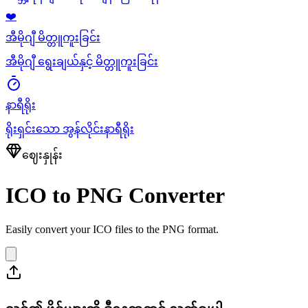
❤️
အီမိုဂျီ မိတ္တူကူးခြင်း
အီမိုဂျီ ရွေးချယ်နှင့် မိတ္တူကူးခြင်း
နာရီရိုး
ရိုးရှင်းသော အွန်လိုင်းနာရီရိုး
ဈေးနှုန်း
ICO to PNG Converter
Easily convert your ICO files to the PNG format.