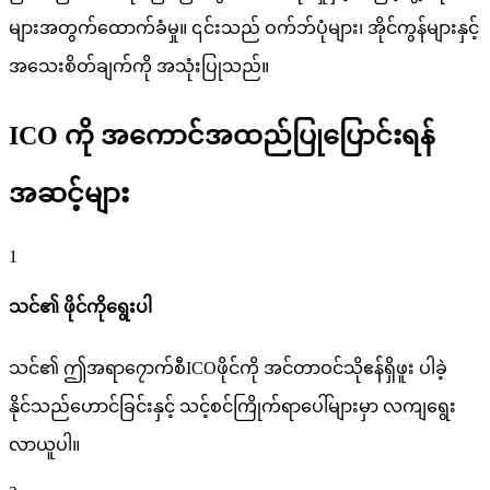
များအတွက်ထောက်ခံမှု။ ၎င်းသည် ဝက်ဘ်ပုံများ၊ အိုင်ကွန်များနှင့်
အသေးစိတ်ချက်ကို အသုံးပြုသည်။
ICO ကို အကောင်အထည်ပြုပြောင်းရန်
အဆင့်များ
1
သင်၏ ဖိုင်ကိုရွေးပါ
သင်၏ ဤအရာ၇ောက်စီICOဖိုင်ကို အင်တာဝင်သိုဧန်ရှိဖူး ပါခဲ့
နိုင်သည်ဟောင်ခြင်းနှင့် သင့်စင်ကြိုက်ရာပေါ်များမှာ လကျရွေး
လာယူပါ။