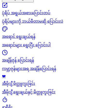
ပုံရိပ် အရွယ်အစားပြောင်းတပ်
ပုံရိပ်များကို ဘယ်မီတာမဆို ပြောင်းလဲ
အရောင် ရွေးချယ်ရန်
အရောင်များ ရွေးပြီး ပြောင်းပါ
အချိန်ဇုန် ပြောင်းရန်
ကမ္ဘာ့ဇုန်များအရ အချိန်ပြောင်းရန်
❤️
အီမိုဂျီ မိတ္တူကူးခြင်း
အီမိုဂျီ ရွေးချယ်နှင့် မိတ္တူကူးခြင်း
နာရီရိုး