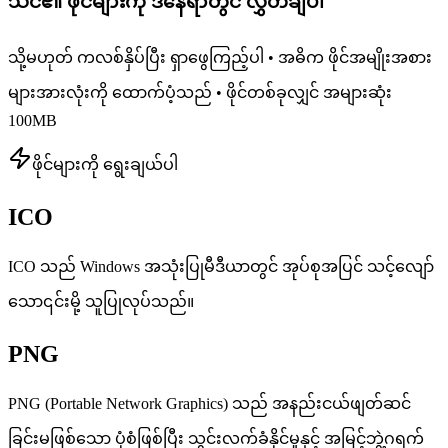
သင်၏ ဖိုင်များကို ဒီနေရာတွင် လွှတ်ချပါ
သို့မဟုတ် ကလစ်နှိပ်ပြီး ရှာဖွေကြည့်ပါ • အဓိက ဖိုင်အမျိုးအစား
များအားလုံးကို ထောက်ပံ့သည် • ဖိုင်တစ်ခုလျှင် အများဆုံး
100MB
ဖိုင်များကို ရွေးချယ်ပါ
ICO
ICO သည် Windows အသုံးပြုမီဒီယာတွင် အုပ်စုအပြင် သင့်လျော်
သော၎င်းမို့ သူပြုလုပ်သည်။
PNG
PNG (Portable Network Graphics) သည် အနည်းငယ်ဖျတ်ဆင်
ခြင်းမဖြစ်သော ပုံစံဖြစ်ပြီး သွင်းလက်ခံနိုင်မှုနှင့် အမြင့်ဘွဲ့ဂရက်