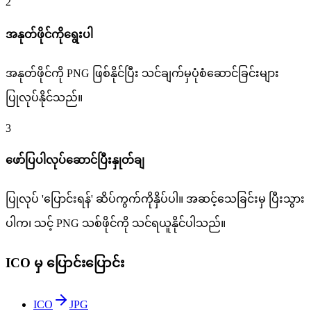
2
အနုတ်ဖိုင်ကိုရွေးပါ
အနုတ်ဖိုင်ကို PNG ဖြစ်နိုင်ပြီး သင်ချက်မှပုံစံဆောင်ခြင်းများ
ပြုလုပ်နိုင်သည်။
3
ဖော်ပြပါလုပ်ဆောင်ပြီးနှုတ်ချ
ပြုလုပ် 'ပြောင်းရန်' ဆိပ်ကွက်ကိုနှိပ်ပါ။ အဆင့်သေခြင်းမှ ပြီးသွား
ပါက၊ သင့် PNG သစ်ဖိုင်ကို သင်ရယူနိုင်ပါသည်။
ICO မှ ပြောင်းပြောင်း
ICO
JPG