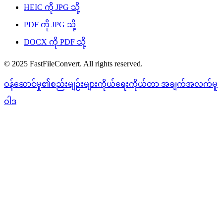
HEIC ကို JPG သို့
PDF ကို JPG သို့
DOCX ကို PDF သို့
© 2025 FastFileConvert. All rights reserved.
ဝန်ဆောင်မှု၏စည်းမျဉ်းများ
ကိုယ်ရေးကိုယ်တာ အချက်အလက်မူ
ဝါဒ