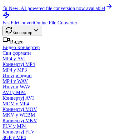
🚀 New: AI-powered file conversion now available!
FastFileConvert
Online File Converter
Конвертер
Видео
Видео Конвертер
Сви формати
MP4 у AVI
Конвертуј MP4
MP4 у MP3
Извуци аудио
MP4 у WAV
Извуци WAV
AVI у MP4
Конвертуј AVI
MOV у MP4
Конвертуј MOV
MKV у WEBM
Конвертуј MKV
FLV у MP4
Конвертуј FLV
3GP у MP4