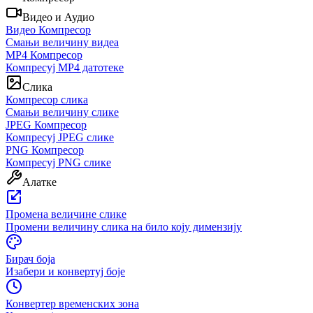
Видео и Аудио
Видео Компресор
Смањи величину видеа
MP4 Компресор
Компресуј MP4 датотеке
Слика
Компресор слика
Смањи величину слике
JPEG Компресор
Компресуј JPEG слике
PNG Компресор
Компресуј PNG слике
Алатке
Промена величине слике
Промени величину слика на било коју димензију
Бирач боја
Изабери и конвертуј боје
Конвертер временских зона