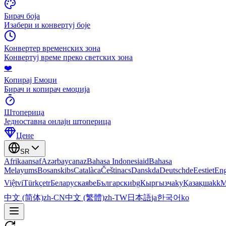
Бирач боја
Изабери и конвертуј боје
Конвертер временских зона
Конвертуј време преко светских зона
❤️
Копирај Емоџи
Бирач и копирач емоџија
Штоперица
Једноставна онлајн штоперица
Цене
SR
Afrikaans
af
Azərbaycan
az
Bahasa Indonesia
id
Bahasa
Melayu
ms
Bosanski
bs
Català
ca
Čeština
cs
Dansk
da
Deutsch
de
Eesti
et
Eng
Việt
vi
Türkçe
tr
Беларуская
be
Български
bg
Кыргызча
ky
Қазақша
kk
М
中文 (简体)
zh-CN
中文 (繁體)
zh-TW
日本語
ja
한국어
ko