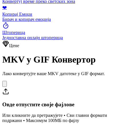
Конвертуј време преко светских зона
❤️
Копирај Емоџи
Бирач и копирач емоџија
Штоперица
Једноставна онлајн штоперица
Цене
MKV у GIF Конвертор
Лако конвертујте ваше MKV датотеке у GIF формат.
Овде отпустите своје фајлове
Или кликните да претражујете • Сви главни формати
подржани • Максимум 100МБ по фајлу