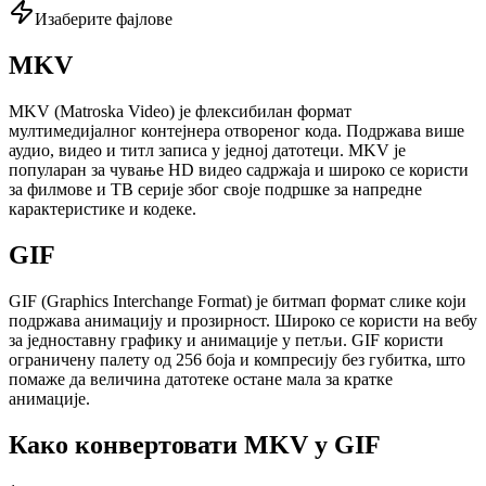
Изаберите фајлове
MKV
MKV (Matroska Video) је флексибилан формат
мултимедијалног контејнера отвореног кода. Подржава више
аудио, видео и титл записа у једној датотеци. MKV је
популаран за чување HD видео садржаја и широко се користи
за филмове и ТВ серије због своје подршке за напредне
карактеристике и кодеке.
GIF
GIF (Graphics Interchange Format) je битмап формат слике који
подржава анимацију и прозирност. Широко се користи на вебу
за једноставну графику и анимације у петљи. GIF користи
ограничену палету од 256 боја и компресију без губитка, што
помаже да величина датотеке остане мала за кратке
анимације.
Како конвертовати MKV у GIF