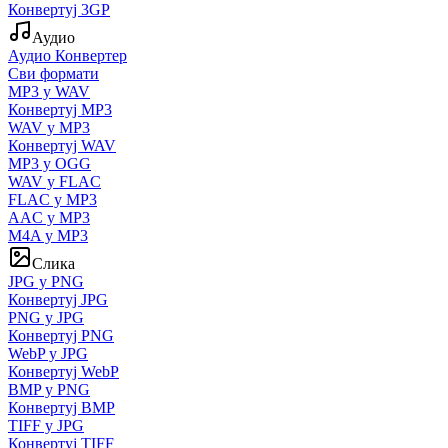
Конвертуј 3GP
Аудио
Аудио Конвертер
Сви формати
MP3 у WAV
Конвертуј MP3
WAV у MP3
Конвертуј WAV
MP3 у OGG
WAV у FLAC
FLAC у MP3
AAC у MP3
M4A у MP3
Слика
JPG у PNG
Конвертуј JPG
PNG у JPG
Конвертуј PNG
WebP у JPG
Конвертуј WebP
BMP у PNG
Конвертуј BMP
TIFF у JPG
Конвертуј TIFF