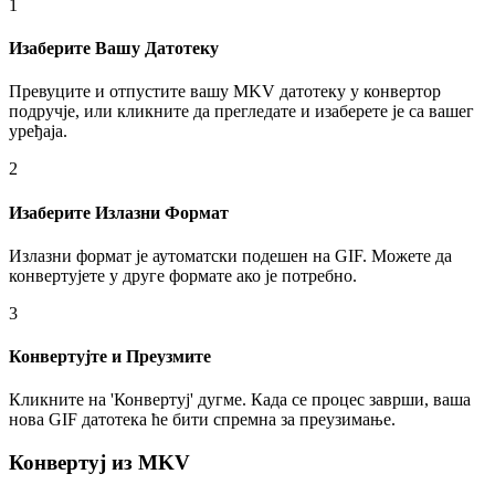
1
Изаберите Вашу Датотеку
Превуците и отпустите вашу MKV датотеку у конвертор
подручје, или кликните да прегледате и изаберете је са вашег
уређаја.
2
Изаберите Излазни Формат
Излазни формат је аутоматски подешен на GIF. Можете да
конвертујете у друге формате ако је потребно.
3
Конвертујте и Преузмите
Кликните на 'Конвертуј' дугме. Када се процес заврши, ваша
нова GIF датотека ће бити спремна за преузимање.
Конвертуј из MKV