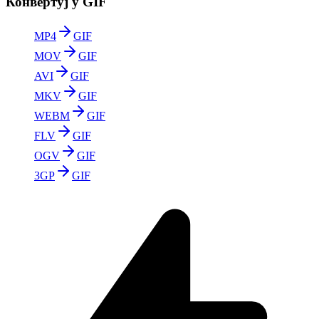
Конвертуј у GIF
MP4
GIF
MOV
GIF
AVI
GIF
MKV
GIF
WEBM
GIF
FLV
GIF
OGV
GIF
3GP
GIF