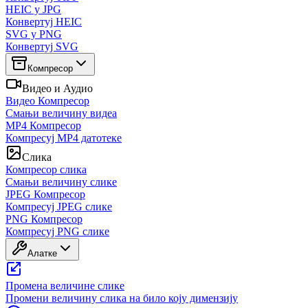
HEIC у JPG
Конвертуј HEIC
SVG у PNG
Конвертуј SVG
Компресор
Видео и Аудио
Видео Компресор
Смањи величину видеа
MP4 Компресор
Компресуј MP4 датотеке
Слика
Компресор слика
Смањи величину слике
JPEG Компресор
Компресуј JPEG слике
PNG Компресор
Компресуј PNG слике
Алатке
Промена величине слике
Промени величину слика на било коју димензију