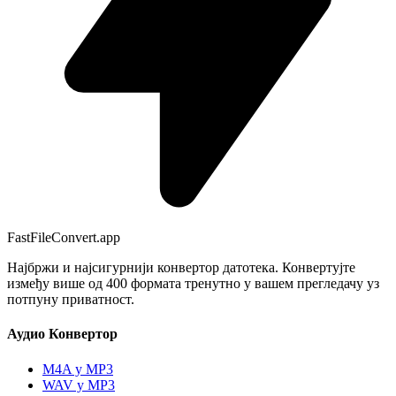
FastFileConvert.app
Најбржи и најсигурнији конвертор датотека. Конвертујте
између више од 400 формата тренутно у вашем прегледачу уз
потпуну приватност.
Аудио Конвертор
M4A у MP3
WAV у MP3