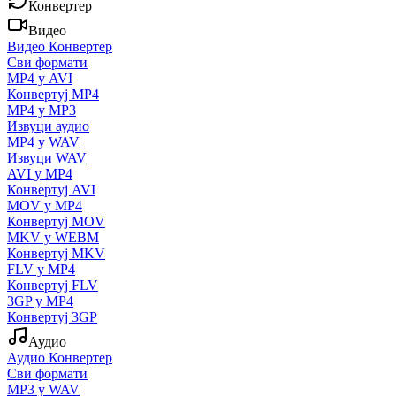
Конвертер
Видео
Видео Конвертер
Сви формати
MP4 у AVI
Конвертуј MP4
MP4 у MP3
Извуци аудио
MP4 у WAV
Извуци WAV
AVI у MP4
Конвертуј AVI
MOV у MP4
Конвертуј MOV
MKV у WEBM
Конвертуј MKV
FLV у MP4
Конвертуј FLV
3GP у MP4
Конвертуј 3GP
Аудио
Аудио Конвертер
Сви формати
MP3 у WAV