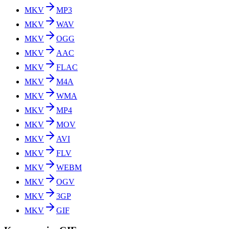
MKV
MP3
MKV
WAV
MKV
OGG
MKV
AAC
MKV
FLAC
MKV
M4A
MKV
WMA
MKV
MP4
MKV
MOV
MKV
AVI
MKV
FLV
MKV
WEBM
MKV
OGV
MKV
3GP
MKV
GIF