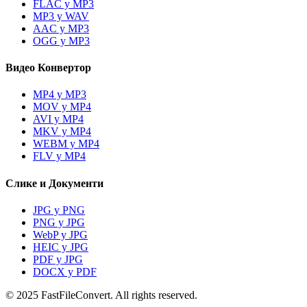
FLAC у MP3
MP3 у WAV
AAC у MP3
OGG у MP3
Видео Конвертор
MP4 у MP3
MOV у MP4
AVI у MP4
MKV у MP4
WEBM у MP4
FLV у MP4
Слике и Документи
JPG у PNG
PNG у JPG
WebP у JPG
HEIC у JPG
PDF у JPG
DOCX у PDF
© 2025 FastFileConvert. All rights reserved.