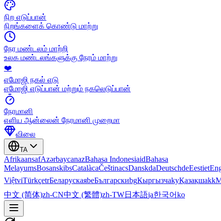
நிற எடுப்பான்
நிறங்களைக் கொண்டு மாற்று
நேர மண்டலம் மாற்றி
உலக மண்டலங்களுக்கு நேரம் மாற்று
❤️
எமோஜி நகல் எடு
எமோஜி எடுப்பான் மற்றும் நகலெடுப்பான்
நேரமானி
எளிய ஆன்லைன் நேரமானி முறைமா
விலை
TA
Afrikaans
af
Azərbaycan
az
Bahasa Indonesia
id
Bahasa
Melayu
ms
Bosanski
bs
Català
ca
Čeština
cs
Dansk
da
Deutsch
de
Eesti
et
Eng
Việt
vi
Türkçe
tr
Беларуская
be
Български
bg
Кыргызча
ky
Қазақша
kk
М
中文 (简体)
zh-CN
中文 (繁體)
zh-TW
日本語
ja
한국어
ko