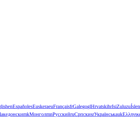
lish
en
Español
es
Euskera
eu
Français
fr
Galego
gl
Hrvatski
hr
IsiZulu
zu
Ísle
акедонски
mk
Монгол
mn
Русский
ru
Српски
sr
Українська
uk
Ελληνικ