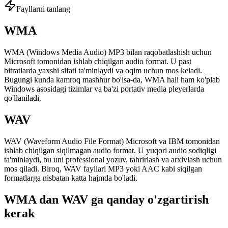
Fayllarni tanlang
WMA
WMA (Windows Media Audio) MP3 bilan raqobatlashish uchun
Microsoft tomonidan ishlab chiqilgan audio format. U past
bitratlarda yaxshi sifati ta'minlaydi va oqim uchun mos keladi.
Bugungi kunda kamroq mashhur bo'lsa-da, WMA hali ham ko'plab
Windows asosidagi tizimlar va ba'zi portativ media pleyerlarda
qo'llaniladi.
WAV
WAV (Waveform Audio File Format) Microsoft va IBM tomonidan
ishlab chiqilgan siqilmagan audio format. U yuqori audio sodiqligi
ta'minlaydi, bu uni professional yozuv, tahrirlash va arxivlash uchun
mos qiladi. Biroq, WAV fayllari MP3 yoki AAC kabi siqilgan
formatlarga nisbatan katta hajmda bo'ladi.
WMA dan WAV ga qanday o'zgartirish
kerak