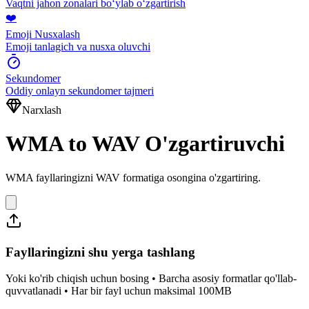
Vaqtni jahon zonalari boʻylab oʻzgartirish
❤️
Emoji Nusxalash
Emoji tanlagich va nusxa oluvchi
Sekundomer
Oddiy onlayn sekundomer tajmeri
Narxlash
WMA to WAV O'zgartiruvchi
WMA fayllaringizni WAV formatiga osongina o'zgartiring.
Fayllaringizni shu yerga tashlang
Yoki ko'rib chiqish uchun bosing • Barcha asosiy formatlar qo'llab-
quvvatlanadi • Har bir fayl uchun maksimal 100MB