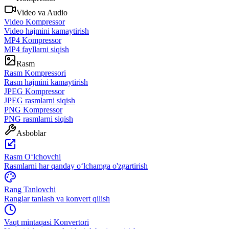
Video va Audio
Video Kompressor
Video hajmini kamaytirish
MP4 Kompressor
MP4 fayllarni siqish
Rasm
Rasm Kompressori
Rasm hajmini kamaytirish
JPEG Kompressor
JPEG rasmlarni siqish
PNG Kompressor
PNG rasmlarni siqish
Asboblar
Rasm Oʻlchovchi
Rasmlarni har qanday oʻlchamga o'zgartirish
Rang Tanlovchi
Ranglar tanlash va konvert qilish
Vaqt mintaqasi Konvertori