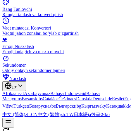
Rang Tanlovchi
Ranglar tanlash va konvert qilish
Vaqt mintaqasi Konvertori
Vaqtni jahon zonalari boʻylab oʻzgartirish
❤️
Emoji Nusxalash
Emoji tanlagich va nusxa oluvchi
Sekundomer
Oddiy onlayn sekundomer tajmeri
Narxlash
UZ
Afrikaans
af
Azərbaycan
az
Bahasa Indonesia
id
Bahasa
Melayu
ms
Bosanski
bs
Català
ca
Čeština
cs
Dansk
da
Deutsch
de
Eesti
et
Eng
Việt
vi
Türkçe
tr
Беларуская
be
Български
bg
Кыргызча
ky
Қазақша
kk
М
中文 (简体)
zh-CN
中文 (繁體)
zh-TW
日本語
ja
한국어
ko