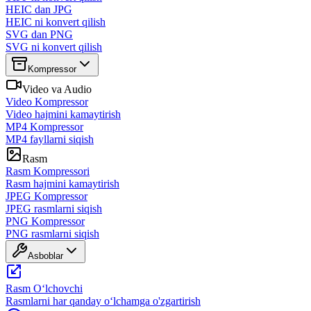
HEIC dan JPG
HEIC ni konvert qilish
SVG dan PNG
SVG ni konvert qilish
Kompressor
Video va Audio
Video Kompressor
Video hajmini kamaytirish
MP4 Kompressor
MP4 fayllarni siqish
Rasm
Rasm Kompressori
Rasm hajmini kamaytirish
JPEG Kompressor
JPEG rasmlarni siqish
PNG Kompressor
PNG rasmlarni siqish
Asboblar
Rasm Oʻlchovchi
Rasmlarni har qanday oʻlchamga o'zgartirish