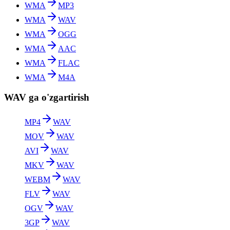
WMA
MP3
WMA
WAV
WMA
OGG
WMA
AAC
WMA
FLAC
WMA
M4A
WAV ga o'zgartirish
MP4
WAV
MOV
WAV
AVI
WAV
MKV
WAV
WEBM
WAV
FLV
WAV
OGV
WAV
3GP
WAV