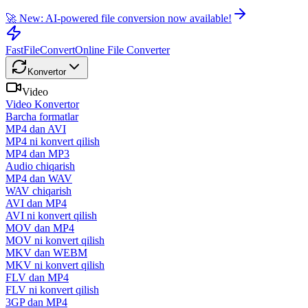
🚀 New: AI-powered file conversion now available!
FastFileConvert
Online File Converter
Konvertor
Video
Video Konvertor
Barcha formatlar
MP4 dan AVI
MP4 ni konvert qilish
MP4 dan MP3
Audio chiqarish
MP4 dan WAV
WAV chiqarish
AVI dan MP4
AVI ni konvert qilish
MOV dan MP4
MOV ni konvert qilish
MKV dan WEBM
MKV ni konvert qilish
FLV dan MP4
FLV ni konvert qilish
3GP dan MP4