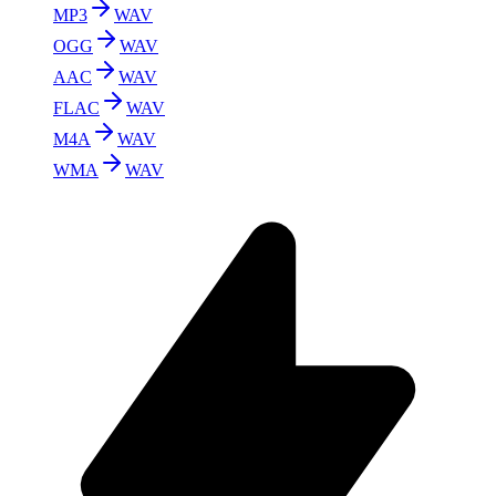
MP3
WAV
OGG
WAV
AAC
WAV
FLAC
WAV
M4A
WAV
WMA
WAV