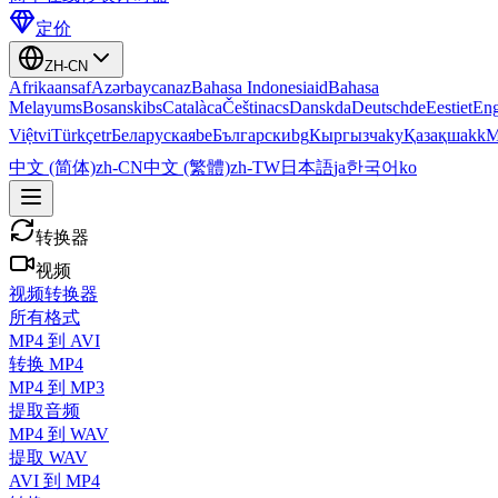
定价
ZH-CN
Afrikaans
af
Azərbaycan
az
Bahasa Indonesia
id
Bahasa
Melayu
ms
Bosanski
bs
Català
ca
Čeština
cs
Dansk
da
Deutsch
de
Eesti
et
Eng
Việt
vi
Türkçe
tr
Беларуская
be
Български
bg
Кыргызча
ky
Қазақша
kk
М
中文 (简体)
zh-CN
中文 (繁體)
zh-TW
日本語
ja
한국어
ko
转换器
视频
视频转换器
所有格式
MP4 到 AVI
转换 MP4
MP4 到 MP3
提取音频
MP4 到 WAV
提取 WAV
AVI 到 MP4