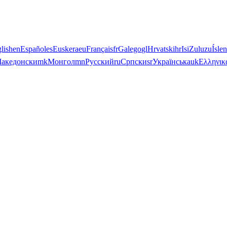
lish
en
Español
es
Euskera
eu
Français
fr
Galego
gl
Hrvatski
hr
IsiZulu
zu
Ísle
акедонски
mk
Монгол
mn
Русский
ru
Српски
sr
Українська
uk
Ελληνικ