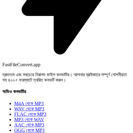
FastFileConvert.app
দ্রুততম এবং সবচেয়ে নিরাপদ ফাইল কনভার্টার। আপনার ব্রাউজারে সম্পূর্ণ গোপনীয়তা
সহ ৪০০+ ফরম্যাটে ত্বরিত কনভার্ট করুন।
অডিও কনভার্টার
M4A থেকে MP3
WAV থেকে MP3
FLAC থেকে MP3
MP3 থেকে WAV
AAC থেকে MP3
OGG থেকে MP3