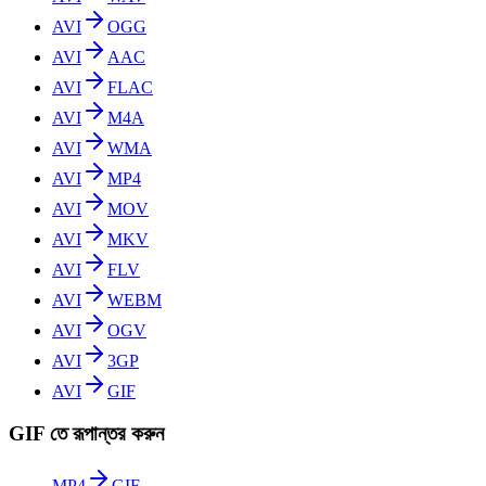
AVI
OGG
AVI
AAC
AVI
FLAC
AVI
M4A
AVI
WMA
AVI
MP4
AVI
MOV
AVI
MKV
AVI
FLV
AVI
WEBM
AVI
OGV
AVI
3GP
AVI
GIF
GIF তে রূপান্তর করুন
MP4
GIF