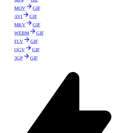
MOV
GIF
AVI
GIF
MKV
GIF
WEBM
GIF
FLV
GIF
OGV
GIF
3GP
GIF