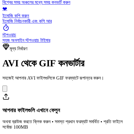
বিশ্বের সময় অঞ্চলের মধ্যে সময় কনভার্ট করুন
❤️
ইমোজি কপি করুন
ইমোজি নির্বাচনকারী এবং কপি আর
স্টপওয়াচ
সহজ অনলাইন স্টপওয়াচ টাইমার
মূল্য নির্ধারণ
AVI থেকে GIF কনভার্টার
সহজেই আপনার AVI ফাইলগুলিকে GIF ফরম্যাটে রূপান্তর করুন।
আপনার ফাইলগুলি এখানে ফেলুন
অথবা ব্রাউজ করতে ক্লিক করুন • সমস্ত প্রধান ফরম্যাট সমর্থিত • প্রতি ফাইলে
সর্বোচ্চ 100MB