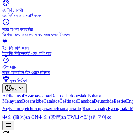
রং নির্বাচনকারী
রঙ নির্বাচন ও কনভার্ট করুন
সময় অঞ্চল কনভার্টার
বিশ্বের সময় অঞ্চলের মধ্যে সময় কনভার্ট করুন
❤️
ইমোজি কপি করুন
ইমোজি নির্বাচনকারী এবং কপি আর
স্টপওয়াচ
সহজ অনলাইন স্টপওয়াচ টাইমার
মূল্য নির্ধারণ
BN
Afrikaans
af
Azərbaycan
az
Bahasa Indonesia
id
Bahasa
Melayu
ms
Bosanski
bs
Català
ca
Čeština
cs
Dansk
da
Deutsch
de
Eesti
et
Eng
Việt
vi
Türkçe
tr
Беларуская
be
Български
bg
Кыргызча
ky
Қазақша
kk
М
中文 (简体)
zh-CN
中文 (繁體)
zh-TW
日本語
ja
한국어
ko