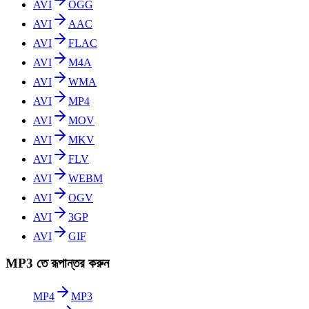
AVI
OGG
AVI
AAC
AVI
FLAC
AVI
M4A
AVI
WMA
AVI
MP4
AVI
MOV
AVI
MKV
AVI
FLV
AVI
WEBM
AVI
OGV
AVI
3GP
AVI
GIF
MP3 তে রূপান্তর করুন
MP4
MP3