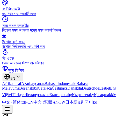
রং নির্বাচনকারী
রঙ নির্বাচন ও কনভার্ট করুন
সময় অঞ্চল কনভার্টার
বিশ্বের সময় অঞ্চলের মধ্যে সময় কনভার্ট করুন
❤️
ইমোজি কপি করুন
ইমোজি নির্বাচনকারী এবং কপি আর
স্টপওয়াচ
সহজ অনলাইন স্টপওয়াচ টাইমার
মূল্য নির্ধারণ
BN
Afrikaans
af
Azərbaycan
az
Bahasa Indonesia
id
Bahasa
Melayu
ms
Bosanski
bs
Català
ca
Čeština
cs
Dansk
da
Deutsch
de
Eesti
et
Eng
Việt
vi
Türkçe
tr
Беларуская
be
Български
bg
Кыргызча
ky
Қазақша
kk
М
中文 (简体)
zh-CN
中文 (繁體)
zh-TW
日本語
ja
한국어
ko