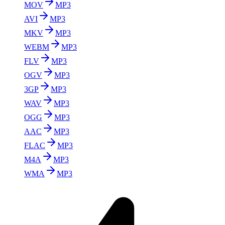
MOV
MP3
AVI
MP3
MKV
MP3
WEBM
MP3
FLV
MP3
OGV
MP3
3GP
MP3
WAV
MP3
OGG
MP3
AAC
MP3
FLAC
MP3
M4A
MP3
WMA
MP3