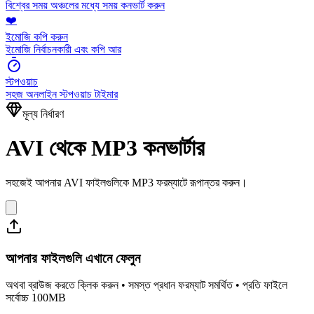
বিশ্বের সময় অঞ্চলের মধ্যে সময় কনভার্ট করুন
❤️
ইমোজি কপি করুন
ইমোজি নির্বাচনকারী এবং কপি আর
স্টপওয়াচ
সহজ অনলাইন স্টপওয়াচ টাইমার
মূল্য নির্ধারণ
AVI থেকে MP3 কনভার্টার
সহজেই আপনার AVI ফাইলগুলিকে MP3 ফরম্যাটে রূপান্তর করুন।
আপনার ফাইলগুলি এখানে ফেলুন
অথবা ব্রাউজ করতে ক্লিক করুন • সমস্ত প্রধান ফরম্যাট সমর্থিত • প্রতি ফাইলে
সর্বোচ্চ 100MB