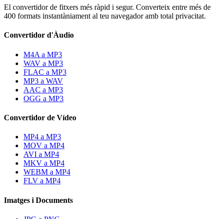
El convertidor de fitxers més ràpid i segur. Converteix entre més de
400 formats instantàniament al teu navegador amb total privacitat.
Convertidor d'Àudio
M4A a MP3
WAV a MP3
FLAC a MP3
MP3 a WAV
AAC a MP3
OGG a MP3
Convertidor de Vídeo
MP4 a MP3
MOV a MP4
AVI a MP4
MKV a MP4
WEBM a MP4
FLV a MP4
Imatges i Documents