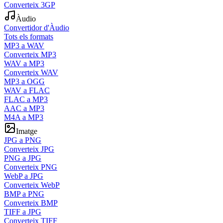
Converteix 3GP
Àudio
Convertidor d'Àudio
Tots els formats
MP3 a WAV
Converteix MP3
WAV a MP3
Converteix WAV
MP3 a OGG
WAV a FLAC
FLAC a MP3
AAC a MP3
M4A a MP3
Imatge
JPG a PNG
Converteix JPG
PNG a JPG
Converteix PNG
WebP a JPG
Converteix WebP
BMP a PNG
Converteix BMP
TIFF a JPG
Converteix TIFF