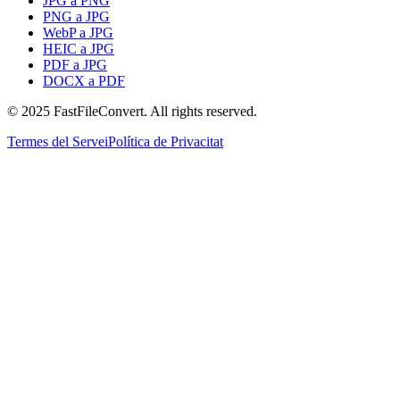
JPG a PNG
PNG a JPG
WebP a JPG
HEIC a JPG
PDF a JPG
DOCX a PDF
© 2025 FastFileConvert. All rights reserved.
Termes del Servei
Política de Privacitat