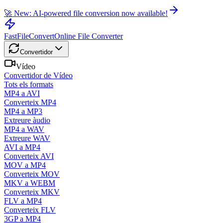
🚀 New: AI-powered file conversion now available!
FastFileConvert
Online File Converter
Convertidor
Vídeo
Convertidor de Vídeo
Tots els formats
MP4 a AVI
Converteix MP4
MP4 a MP3
Extreure àudio
MP4 a WAV
Extreure WAV
AVI a MP4
Converteix AVI
MOV a MP4
Converteix MOV
MKV a WEBM
Converteix MKV
FLV a MP4
Converteix FLV
3GP a MP4