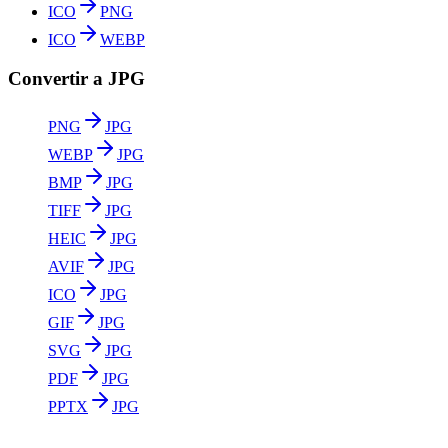
ICO
PNG
ICO
WEBP
Convertir a JPG
PNG
JPG
WEBP
JPG
BMP
JPG
TIFF
JPG
HEIC
JPG
AVIF
JPG
ICO
JPG
GIF
JPG
SVG
JPG
PDF
JPG
PPTX
JPG