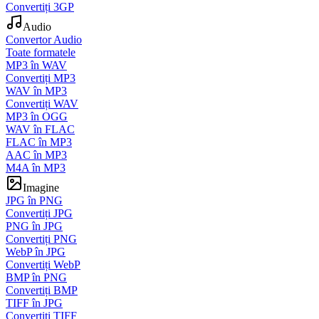
Convertiți 3GP
Audio
Convertor Audio
Toate formatele
MP3 în WAV
Convertiți MP3
WAV în MP3
Convertiți WAV
MP3 în OGG
WAV în FLAC
FLAC în MP3
AAC în MP3
M4A în MP3
Imagine
JPG în PNG
Convertiți JPG
PNG în JPG
Convertiți PNG
WebP în JPG
Convertiți WebP
BMP în PNG
Convertiți BMP
TIFF în JPG
Convertiți TIFF