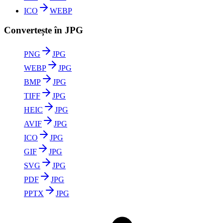
ICO
WEBP
Convertește în JPG
PNG
JPG
WEBP
JPG
BMP
JPG
TIFF
JPG
HEIC
JPG
AVIF
JPG
ICO
JPG
GIF
JPG
SVG
JPG
PDF
JPG
PPTX
JPG