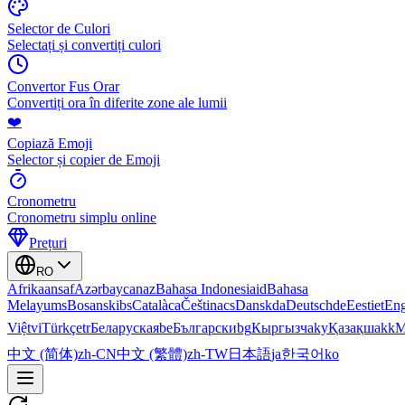
Selector de Culori
Selectați și convertiți culori
Convertor Fus Orar
Convertiți ora în diferite zone ale lumii
❤️
Copiază Emoji
Selector și copier de Emoji
Cronometru
Cronometru simplu online
Prețuri
RO
Afrikaans
af
Azərbaycan
az
Bahasa Indonesia
id
Bahasa
Melayu
ms
Bosanski
bs
Català
ca
Čeština
cs
Dansk
da
Deutsch
de
Eesti
et
Eng
Việt
vi
Türkçe
tr
Беларуская
be
Български
bg
Кыргызча
ky
Қазақша
kk
М
中文 (简体)
zh-CN
中文 (繁體)
zh-TW
日本語
ja
한국어
ko