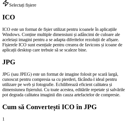
Selectați fișiere
ICO
ICO este un format de fișier utilizat pentru icoanele în aplicațiile
Windows. Conține multiple dimensiuni și adâncimi de culoare ale
aceleiași imagini pentru a se adapta diferitelor rezoluții de afișare.
Fișierele ICO sunt esențiale pentru crearea de favicons și icoane de
aplicații desktop care trebuie să se scaleze bine.
JPG
JPG (sau JPEG) este un format de imagine folosit pe scară largă,
cunoscut pentru compresia sa cu pierderi, făcându-l ideal pentru
utilizare pe web și fotografie. Echilibrează eficient calitatea și
dimensiunea fișierului. Cu toate acestea, editările repetate și salvările
pot degrada calitatea imaginii din cauza artefactelor de compresie.
Cum să Convertești ICO în JPG
1