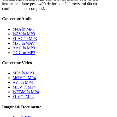
instantaneu între peste 400 de formate în browserul tău cu
confidențialitate completă.
Convertor Audio
M4A în MP3
WAV în MP3
FLAC în MP3
MP3 în WAV
AAC în MP3
OGG în MP3
Convertor Video
MP4 în MP3
MOV în MP4
AVI în MP4
MKV în MP4
WEBM în MP4
FLV în MP4
Imagini & Documente