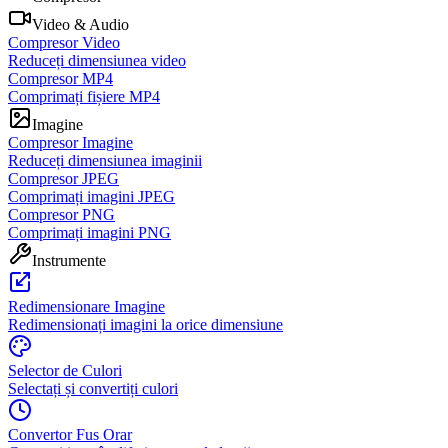
Video & Audio
Compresor Video
Reduceți dimensiunea video
Compresor MP4
Comprimați fișiere MP4
Imagine
Compresor Imagine
Reduceți dimensiunea imaginii
Compresor JPEG
Comprimați imagini JPEG
Compresor PNG
Comprimați imagini PNG
Instrumente
Redimensionare Imagine
Redimensionați imagini la orice dimensiune
Selector de Culori
Selectați și convertiți culori
Convertor Fus Orar