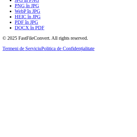
JPG în PNG
PNG în JPG
WebP în JPG
HEIC în JPG
PDF în JPG
DOCX în PDF
© 2025 FastFileConvert. All rights reserved.
Termeni de Serviciu
Politica de Confidențialitate