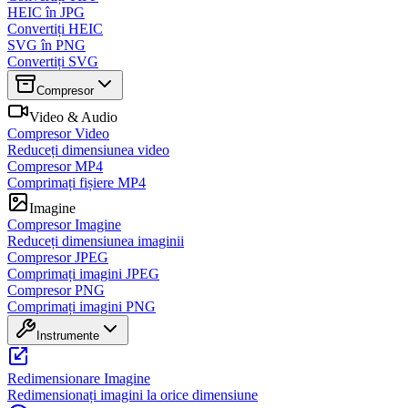
HEIC în JPG
Convertiți HEIC
SVG în PNG
Convertiți SVG
Compresor
Video & Audio
Compresor Video
Reduceți dimensiunea video
Compresor MP4
Comprimați fișiere MP4
Imagine
Compresor Imagine
Reduceți dimensiunea imaginii
Compresor JPEG
Comprimați imagini JPEG
Compresor PNG
Comprimați imagini PNG
Instrumente
Redimensionare Imagine
Redimensionați imagini la orice dimensiune