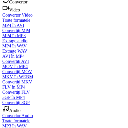
Convertor
Video
Convertor Video
Toate formatele
MP4 în AVI
Convertiți MP4
MP4 în MP3
Extrage audio
MP4 în WAV
Extrage WAV
AVI în MP4
Convertiți AVI
MOV în MP4
Convertiți MOV
MKV în WEBM
Convertiți MKV
FLV în MP4
Convertiți FLV
3GP în MP4
Convertiți 3GP
Audio
Convertor Audio
Toate formatele
MP3 în WAV