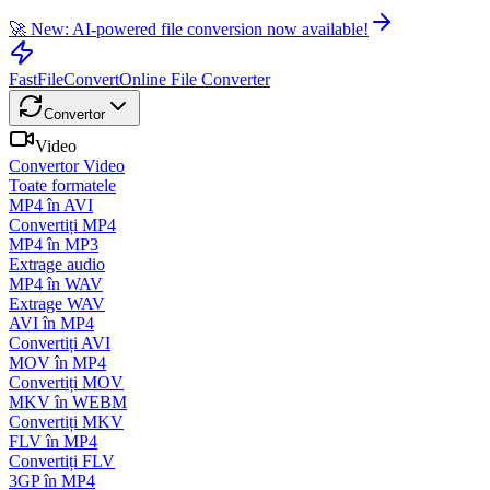
🚀 New: AI-powered file conversion now available!
FastFileConvert
Online File Converter
Convertor
Video
Convertor Video
Toate formatele
MP4 în AVI
Convertiți MP4
MP4 în MP3
Extrage audio
MP4 în WAV
Extrage WAV
AVI în MP4
Convertiți AVI
MOV în MP4
Convertiți MOV
MKV în WEBM
Convertiți MKV
FLV în MP4
Convertiți FLV
3GP în MP4