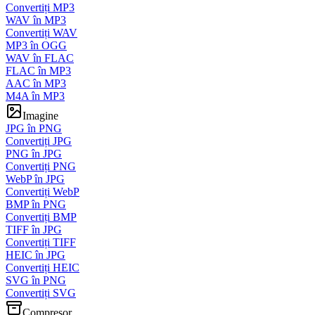
Convertiți MP3
WAV în MP3
Convertiți WAV
MP3 în OGG
WAV în FLAC
FLAC în MP3
AAC în MP3
M4A în MP3
Imagine
JPG în PNG
Convertiți JPG
PNG în JPG
Convertiți PNG
WebP în JPG
Convertiți WebP
BMP în PNG
Convertiți BMP
TIFF în JPG
Convertiți TIFF
HEIC în JPG
Convertiți HEIC
SVG în PNG
Convertiți SVG
Compresor