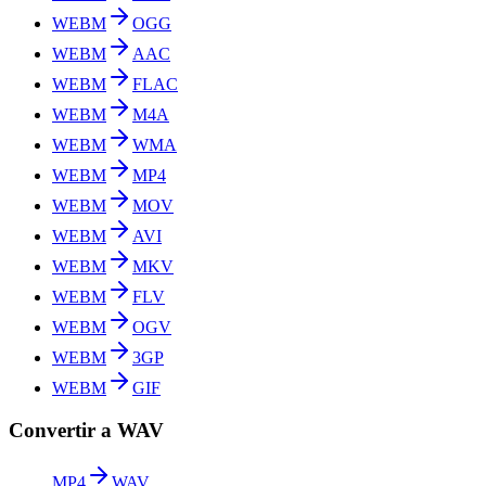
WEBM
OGG
WEBM
AAC
WEBM
FLAC
WEBM
M4A
WEBM
WMA
WEBM
MP4
WEBM
MOV
WEBM
AVI
WEBM
MKV
WEBM
FLV
WEBM
OGV
WEBM
3GP
WEBM
GIF
Convertir a WAV
MP4
WAV