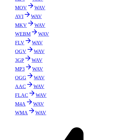
MOV
WAV
AVI
WAV
MKV
WAV
WEBM
WAV
FLV
WAV
OGV
WAV
3GP
WAV
MP3
WAV
OGG
WAV
AAC
WAV
FLAC
WAV
M4A
WAV
WMA
WAV