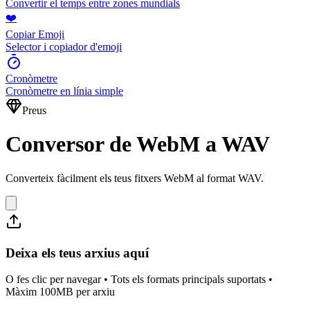
Convertir el temps entre zones mundials
❤️
Copiar Emoji
Selector i copiador d'emoji
Cronòmetre
Cronòmetre en línia simple
Preus
Conversor de WebM a WAV
Converteix fàcilment els teus fitxers WebM al format WAV.
Deixa els teus arxius aquí
O fes clic per navegar • Tots els formats principals suportats •
Màxim 100MB per arxiu