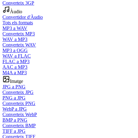
Converteix 3GP
Àudio
Convertidor d'Àudio
Tots els formats
MP3 a WAV
Converteix MP3
WAV a MP3
Converteix WAV
MP3 a OGG
WAV a FLAC
FLAC a MP3
AAC a MP3
M4A a MP3
Imatge
JPG a PNG
Converteix JPG
PNG a JPG
Converteix PNG
WebP a JPG
Converteix WebP
BMP a PNG
Converteix BMP
TIFF a JPG
Converteix TIFF