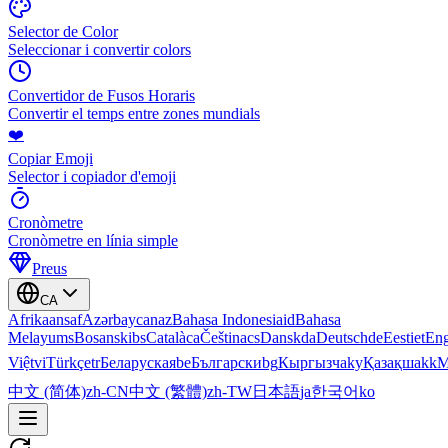
Selector de Color
Seleccionar i convertir colors
Convertidor de Fusos Horaris
Convertir el temps entre zones mundials
❤️
Copiar Emoji
Selector i copiador d'emoji
Cronòmetre
Cronòmetre en línia simple
Preus
CA
Afrikaans
af
Azərbaycan
az
Bahasa Indonesia
id
Bahasa
Melayu
ms
Bosanski
bs
Català
ca
Čeština
cs
Dansk
da
Deutsch
de
Eesti
et
Eng
Việt
vi
Türkçe
tr
Беларуская
be
Български
bg
Кыргызча
ky
Қазақша
kk
М
中文 (简体)
zh-CN
中文 (繁體)
zh-TW
日本語
ja
한국어
ko