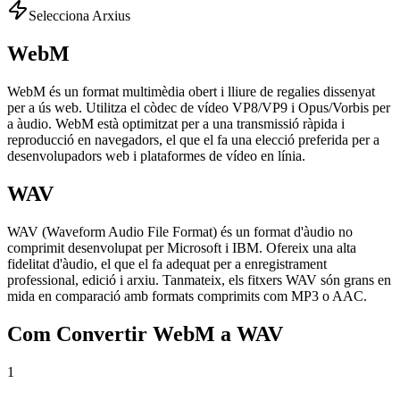
Selecciona Arxius
WebM
WebM és un format multimèdia obert i lliure de regalies dissenyat
per a ús web. Utilitza el còdec de vídeo VP8/VP9 i Opus/Vorbis per
a àudio. WebM està optimitzat per a una transmissió ràpida i
reproducció en navegadors, el que el fa una elecció preferida per a
desenvolupadors web i plataformes de vídeo en línia.
WAV
WAV (Waveform Audio File Format) és un format d'àudio no
comprimit desenvolupat per Microsoft i IBM. Ofereix una alta
fidelitat d'àudio, el que el fa adequat per a enregistrament
professional, edició i arxiu. Tanmateix, els fitxers WAV són grans en
mida en comparació amb formats comprimits com MP3 o AAC.
Com Convertir WebM a WAV
1