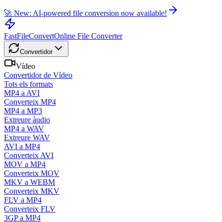
🚀 New: AI-powered file conversion now available!
FastFileConvert
Online File Converter
Convertidor
Vídeo
Convertidor de Vídeo
Tots els formats
MP4 a AVI
Converteix MP4
MP4 a MP3
Extreure àudio
MP4 a WAV
Extreure WAV
AVI a MP4
Converteix AVI
MOV a MP4
Converteix MOV
MKV a WEBM
Converteix MKV
FLV a MP4
Converteix FLV
3GP a MP4