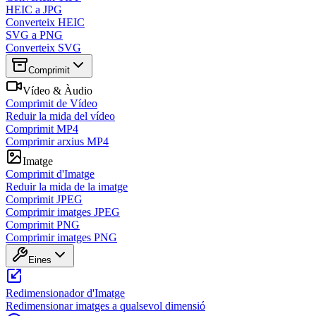
HEIC a JPG
Converteix HEIC
SVG a PNG
Converteix SVG
Comprimit
Vídeo & Àudio
Comprimit de Vídeo
Reduir la mida del vídeo
Comprimit MP4
Comprimir arxius MP4
Imatge
Comprimit d'Imatge
Reduir la mida de la imatge
Comprimit JPEG
Comprimir imatges JPEG
Comprimit PNG
Comprimir imatges PNG
Eines
Redimensionador d'Imatge
Redimensionar imatges a qualsevol dimensió