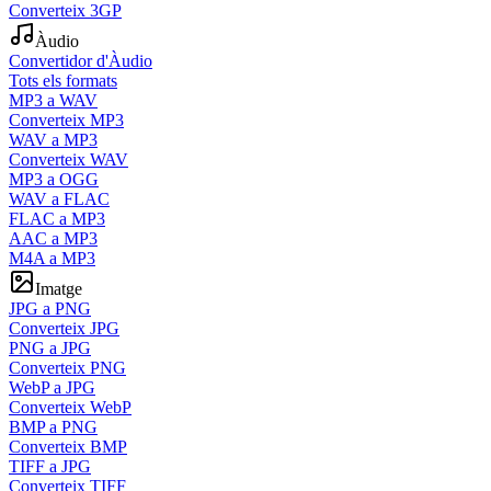
Converteix 3GP
Àudio
Convertidor d'Àudio
Tots els formats
MP3 a WAV
Converteix MP3
WAV a MP3
Converteix WAV
MP3 a OGG
WAV a FLAC
FLAC a MP3
AAC a MP3
M4A a MP3
Imatge
JPG a PNG
Converteix JPG
PNG a JPG
Converteix PNG
WebP a JPG
Converteix WebP
BMP a PNG
Converteix BMP
TIFF a JPG
Converteix TIFF