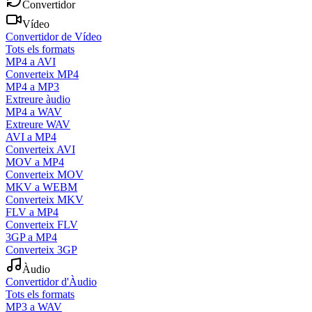
Convertidor
Vídeo
Convertidor de Vídeo
Tots els formats
MP4 a AVI
Converteix MP4
MP4 a MP3
Extreure àudio
MP4 a WAV
Extreure WAV
AVI a MP4
Converteix AVI
MOV a MP4
Converteix MOV
MKV a WEBM
Converteix MKV
FLV a MP4
Converteix FLV
3GP a MP4
Converteix 3GP
Àudio
Convertidor d'Àudio
Tots els formats
MP3 a WAV