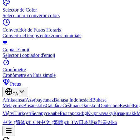
Selector de Color
Seleccionar i convertir colors
Convertidor de Fusos Horaris
Convertir el temps entre zones mundials
❤️
Copiar Emoji
Selector i copiador d'emoji
Cronòmetre
Cronòmetre en línia simple
Preus
CA
Afrikaans
af
Azərbaycan
az
Bahasa Indonesia
id
Bahasa
Melayu
ms
Bosanski
bs
Català
ca
Čeština
cs
Dansk
da
Deutsch
de
Eesti
et
Eng
Việt
vi
Türkçe
tr
Беларуская
be
Български
bg
Кыргызча
ky
Қазақша
kk
М
中文 (简体)
zh-CN
中文 (繁體)
zh-TW
日本語
ja
한국어
ko