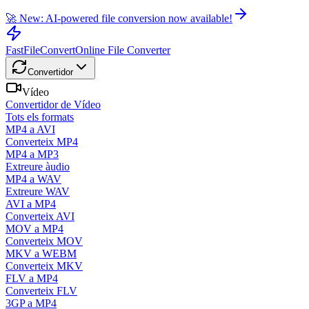
🚀 New: AI-powered file conversion now available!
FastFileConvert
Online File Converter
Convertidor
Vídeo
Convertidor de Vídeo
Tots els formats
MP4 a AVI
Converteix MP4
MP4 a MP3
Extreure àudio
MP4 a WAV
Extreure WAV
AVI a MP4
Converteix AVI
MOV a MP4
Converteix MOV
MKV a WEBM
Converteix MKV
FLV a MP4
Converteix FLV
3GP a MP4