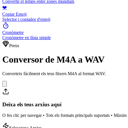
Convertir el temps entre zones mundials
❤️
Copiar Emoji
Selector i copiador d'emoji
Cronòmetre
Cronòmetre en línia simple
Preus
Conversor de M4A a WAV
Converteix fàcilment els teus fitxers M4A al format WAV.
Deixa els teus arxius aquí
O fes clic per navegar • Tots els formats principals suportats • Màxi
Selecciona Arxius