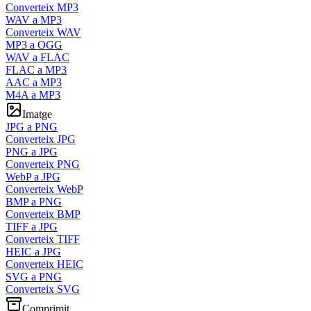
Converteix MP3
WAV a MP3
Converteix WAV
MP3 a OGG
WAV a FLAC
FLAC a MP3
AAC a MP3
M4A a MP3
Imatge
JPG a PNG
Converteix JPG
PNG a JPG
Converteix PNG
WebP a JPG
Converteix WebP
BMP a PNG
Converteix BMP
TIFF a JPG
Converteix TIFF
HEIC a JPG
Converteix HEIC
SVG a PNG
Converteix SVG
Comprimit