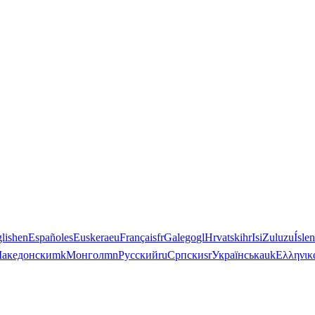
lish
en
Español
es
Euskera
eu
Français
fr
Galego
gl
Hrvatski
hr
IsiZulu
zu
Ísle
акедонски
mk
Монгол
mn
Русский
ru
Српски
sr
Українська
uk
Ελληνικ