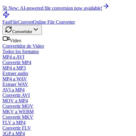
🚀 New: AI-powered file conversion now available!
FastFileConvert
Online File Converter
Convertidor
Video
Convertidor de Video
Todos los formatos
MP4 a AVI
Convertir MP4
MP4 a MP3
Extraer audio
MP4 a WAV
Extraer WAV
AVI a MP4
Convertir AVI
MOV a MP4
Convertir MOV
MKV a WEBM
Convertir MKV
FLV a MP4
Convertir FLV
3GP a MP4