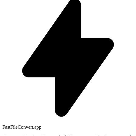
FastFileConvert.app