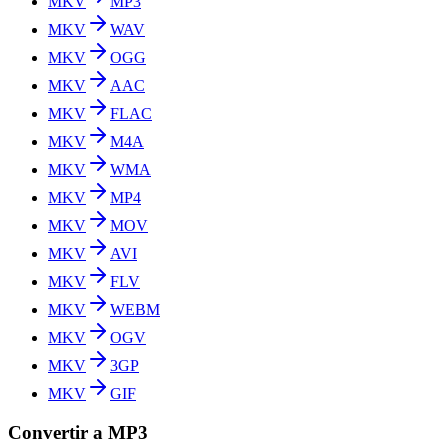
MKV
MP3
MKV
WAV
MKV
OGG
MKV
AAC
MKV
FLAC
MKV
M4A
MKV
WMA
MKV
MP4
MKV
MOV
MKV
AVI
MKV
FLV
MKV
WEBM
MKV
OGV
MKV
3GP
MKV
GIF
Convertir a MP3