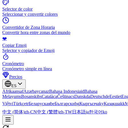
Selector de color
Seleccionar y convertir colores
Convertidor de Zona Horaria
Convertir hora entre zonas del mundo
❤️
Copiar Emoji
Selector y copiador de Emoji
Cronómetro
Cronómetro simple en línea
Precios
ES
Afrikaans
af
Azərbaycan
az
Bahasa Indonesia
id
Bahasa
Melayu
ms
Bosanski
bs
Català
ca
Čeština
cs
Dansk
da
Deutsch
de
Eesti
et
Eng
Việt
vi
Türkçe
tr
Беларуская
be
Български
bg
Кыргызча
ky
Қазақша
kk
М
中文 (简体)
zh-CN
中文 (繁體)
zh-TW
日本語
ja
한국어
ko