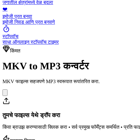
जगातील क्षेत्रांमध्ये वेळ बदला
❤️
इमोजी प्रत बनवा
इमोजी निवड आणि प्रत बनवणे
स्टॉपवॉच
साधा ऑनलाइन स्टॉपवॉच टाइमर
किंमत
MKV to MP3 कन्वर्टर
MKV फाइल्स सहजपणे MP3 स्वरूपात रूपांतरित करा.
तुमचे फाइल्स येथे ड्रॉप करा
किंवा ब्राउझ करण्यासाठी क्लिक करा • सर्व प्रमुख फॉर्मॅट्स समर्थित • प्र