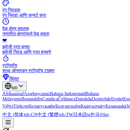
रंग निवडक
रंग निवडा आणि कन्वर्ट करा
वेळ क्षेत्र बदलक
जगातील क्षेत्रांमध्ये वेळ बदला
❤️
इमोजी प्रत बनवा
इमोजी निवड आणि प्रत बनवणे
स्टॉपवॉच
साधा ऑनलाइन स्टॉपवॉच टाइमर
किंमत
MR
Afrikaans
af
Azərbaycan
az
Bahasa Indonesia
id
Bahasa
Melayu
ms
Bosanski
bs
Català
ca
Čeština
cs
Dansk
da
Deutsch
de
Eesti
et
Eng
Việt
vi
Türkçe
tr
Беларуская
be
Български
bg
Кыргызча
ky
Қазақша
kk
М
中文 (简体)
zh-CN
中文 (繁體)
zh-TW
日本語
ja
한국어
ko