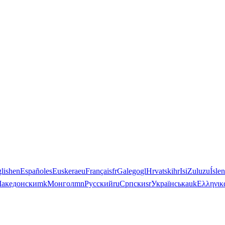
lish
en
Español
es
Euskera
eu
Français
fr
Galego
gl
Hrvatski
hr
IsiZulu
zu
Ísle
акедонски
mk
Монгол
mn
Русский
ru
Српски
sr
Українська
uk
Ελληνικ