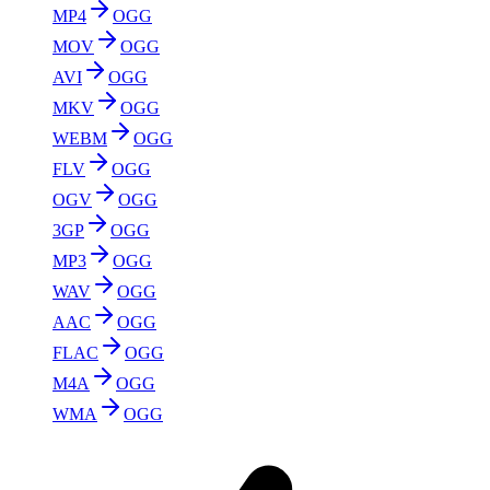
MP4
OGG
MOV
OGG
AVI
OGG
MKV
OGG
WEBM
OGG
FLV
OGG
OGV
OGG
3GP
OGG
MP3
OGG
WAV
OGG
AAC
OGG
FLAC
OGG
M4A
OGG
WMA
OGG