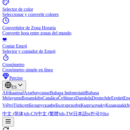
Selector de color
Seleccionar y convertir colores
Convertidor de Zona Horaria
Convertir hora entre zonas del mundo
❤️
Copiar Emoji
Selector y copiador de Emoji
Cronómetro
Cronómetro simple en línea
Precios
ES
Afrikaans
af
Azərbaycan
az
Bahasa Indonesia
id
Bahasa
Melayu
ms
Bosanski
bs
Català
ca
Čeština
cs
Dansk
da
Deutsch
de
Eesti
et
Eng
Việt
vi
Türkçe
tr
Беларуская
be
Български
bg
Кыргызча
ky
Қазақша
kk
М
中文 (简体)
zh-CN
中文 (繁體)
zh-TW
日本語
ja
한국어
ko