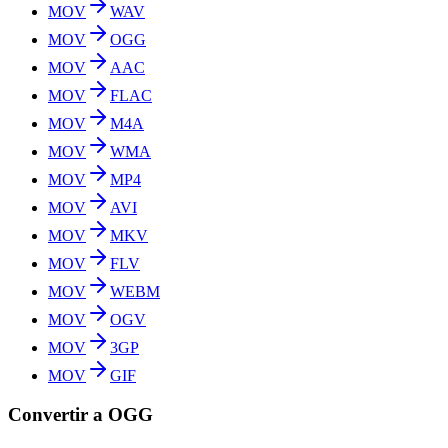
MOV
WAV
MOV
OGG
MOV
AAC
MOV
FLAC
MOV
M4A
MOV
WMA
MOV
MP4
MOV
AVI
MOV
MKV
MOV
FLV
MOV
WEBM
MOV
OGV
MOV
3GP
MOV
GIF
Convertir a OGG