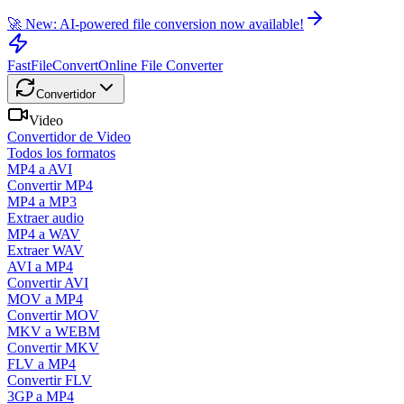
🚀 New: AI-powered file conversion now available!
FastFileConvert
Online File Converter
Convertidor
Video
Convertidor de Video
Todos los formatos
MP4 a AVI
Convertir MP4
MP4 a MP3
Extraer audio
MP4 a WAV
Extraer WAV
AVI a MP4
Convertir AVI
MOV a MP4
Convertir MOV
MKV a WEBM
Convertir MKV
FLV a MP4
Convertir FLV
3GP a MP4