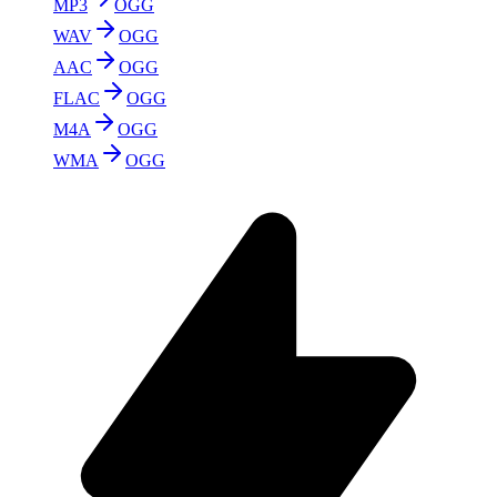
MP3
OGG
WAV
OGG
AAC
OGG
FLAC
OGG
M4A
OGG
WMA
OGG