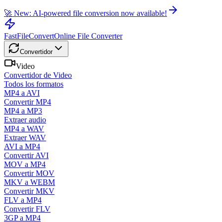
🚀 New: AI-powered file conversion now available!
FastFileConvert
Online File Converter
Convertidor
Video
Convertidor de Video
Todos los formatos
MP4 a AVI
Convertir MP4
MP4 a MP3
Extraer audio
MP4 a WAV
Extraer WAV
AVI a MP4
Convertir AVI
MOV a MP4
Convertir MOV
MKV a WEBM
Convertir MKV
FLV a MP4
Convertir FLV
3GP a MP4