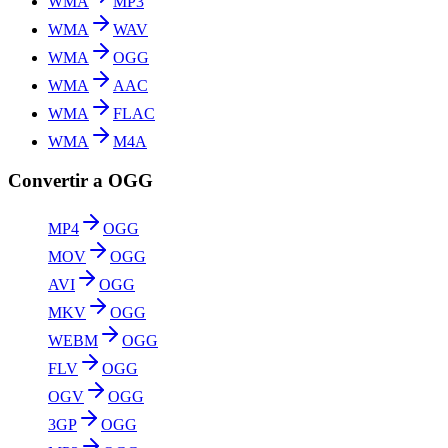
WMA
MP3
WMA
WAV
WMA
OGG
WMA
AAC
WMA
FLAC
WMA
M4A
Convertir a OGG
MP4
OGG
MOV
OGG
AVI
OGG
MKV
OGG
WEBM
OGG
FLV
OGG
OGV
OGG
3GP
OGG