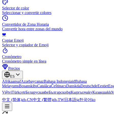
Selector de color
Seleccionar y convertir colores
Convertidor de Zona Horaria
Convertir hora entre zonas del mundo
❤️
Copiar Emoji
Selector y copiador de Emoji
Cronómetro
Cronómetro simple en línea
Precios
ES
Afrikaans
af
Azərbaycan
az
Bahasa Indonesia
id
Bahasa
Melayu
ms
Bosanski
bs
Català
ca
Čeština
cs
Dansk
da
Deutsch
de
Eesti
et
Eng
Việt
vi
Türkçe
tr
Беларуская
be
Български
bg
Кыргызча
ky
Қазақша
kk
М
中文 (简体)
zh-CN
中文 (繁體)
zh-TW
日本語
ja
한국어
ko