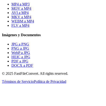
MP4 a MP3
MOV a MP4
AVI a MP4
MKV a MP4
WEBM a MP4
FLV a MP4
Imágenes y Documentos
JPG a PNG
PNG a JPG
WebP a JPG
HEIC a JPG
PDF a JPG
DOCX a PDF
© 2025 FastFileConvert. All rights reserved.
Términos de Servicio
Política de Privacidad