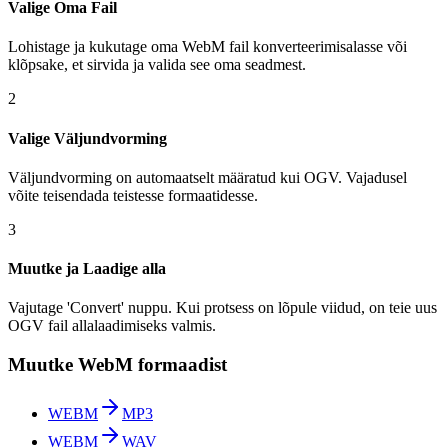
Valige Oma Fail
Lohistage ja kukutage oma WebM fail konverteerimisalasse või
klõpsake, et sirvida ja valida see oma seadmest.
2
Valige Väljundvorming
Väljundvorming on automaatselt määratud kui OGV. Vajadusel
võite teisendada teistesse formaatidesse.
3
Muutke ja Laadige alla
Vajutage 'Convert' nuppu. Kui protsess on lõpule viidud, on teie uus
OGV fail allalaadimiseks valmis.
Muutke WebM formaadist
WEBM
MP3
WEBM
WAV