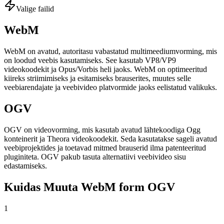
Valige failid
WebM
WebM on avatud, autoritasu vabastatud multimeediumvorming, mis
on loodud veebis kasutamiseks. See kasutab VP8/VP9
videokoodekit ja Opus/Vorbis heli jaoks. WebM on optimeeritud
kiireks striimimiseks ja esitamiseks brauserites, muutes selle
veebiarendajate ja veebivideo platvormide jaoks eelistatud valikuks.
OGV
OGV on videovorming, mis kasutab avatud lähtekoodiga Ogg
konteinerit ja Theora videokoodekit. Seda kasutatakse sageli avatud
veebiprojektides ja toetavad mitmed brauserid ilma patenteeritud
pluginiteta. OGV pakub tasuta alternatiivi veebivideo sisu
edastamiseks.
Kuidas Muuta WebM form OGV
1