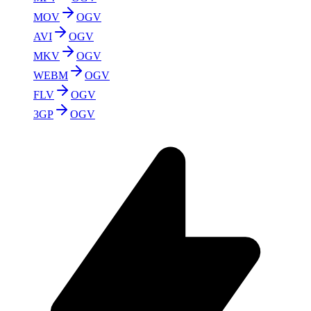
MOV
OGV
AVI
OGV
MKV
OGV
WEBM
OGV
FLV
OGV
3GP
OGV