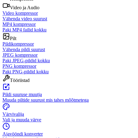
Video ja Audio
Video kompressor
Vähenda video suurust
MP4 kompressor
Paki MP4 failid kokku
Pilt
Pildikompressor
Vähenda pildi suurust
JPEG kompressor
Paki JPEG-pildid kokku
PNG kompressor
Paki PNG-pildid kokku
Tööriistad
Pildi suuruse muutja
Muuda piltide suurust mis tahes mõõtmetega
Värvivalija
Vali ja muuda värve
Ajavööndi konverter