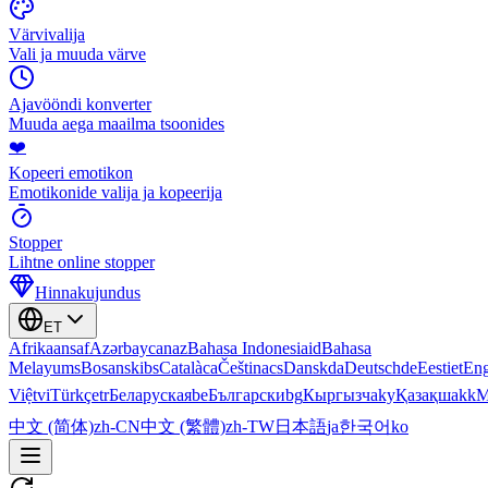
Värvivalija
Vali ja muuda värve
Ajavööndi konverter
Muuda aega maailma tsoonides
❤️
Kopeeri emotikon
Emotikonide valija ja kopeerija
Stopper
Lihtne online stopper
Hinnakujundus
ET
Afrikaans
af
Azərbaycan
az
Bahasa Indonesia
id
Bahasa
Melayu
ms
Bosanski
bs
Català
ca
Čeština
cs
Dansk
da
Deutsch
de
Eesti
et
Eng
Việt
vi
Türkçe
tr
Беларуская
be
Български
bg
Кыргызча
ky
Қазақша
kk
М
中文 (简体)
zh-CN
中文 (繁體)
zh-TW
日本語
ja
한국어
ko