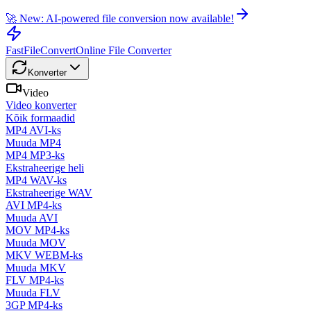
🚀 New: AI-powered file conversion now available!
FastFileConvert
Online File Converter
Konverter
Video
Video konverter
Kõik formaadid
MP4 AVI-ks
Muuda MP4
MP4 MP3-ks
Ekstraheerige heli
MP4 WAV-ks
Ekstraheerige WAV
AVI MP4-ks
Muuda AVI
MOV MP4-ks
Muuda MOV
MKV WEBM-ks
Muuda MKV
FLV MP4-ks
Muuda FLV
3GP MP4-ks