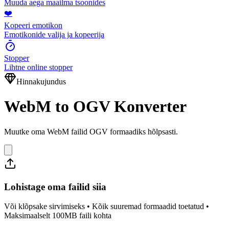
Muuda aega maailma tsoonides
❤️
Kopeeri emotikon
Emotikonide valija ja kopeerija
Stopper
Lihtne online stopper
Hinnakujundus
WebM to OGV Konverter
Muutke oma WebM failid OGV formaadiks hõlpsasti.
Lohistage oma failid siia
Või klõpsake sirvimiseks • Kõik suuremad formaadid toetatud •
Maksimaalselt 100MB faili kohta