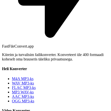
FastFileConvert.app
Kiireim ja turvalisim failikonverter. Konverteeri üle 400 formaadi
koheselt oma brauseris täieliku privaatsusega.
Heli Konverter
M4A MP3-ks
WAV MP3-ks
FLAC MP3-ks
MP3 WAV-ks
AAC MP3-ks
OGG MP3-ks
Video Konverter