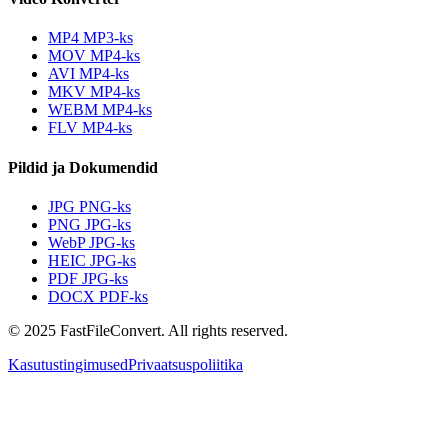
MP4 MP3-ks
MOV MP4-ks
AVI MP4-ks
MKV MP4-ks
WEBM MP4-ks
FLV MP4-ks
Pildid ja Dokumendid
JPG PNG-ks
PNG JPG-ks
WebP JPG-ks
HEIC JPG-ks
PDF JPG-ks
DOCX PDF-ks
© 2025 FastFileConvert. All rights reserved.
Kasutustingimused
Privaatsuspoliitika