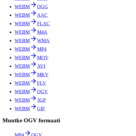
WEBM
OGG
WEBM
AAC
WEBM
FLAC
WEBM
M4A
WEBM
WMA
WEBM
MP4
WEBM
MOV
WEBM
AVI
WEBM
MKV
WEBM
FLV
WEBM
OGV
WEBM
3GP
WEBM
GIF
Muutke OGV formaati
MP4
OGV