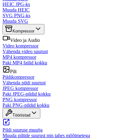
HEIC JPG-ks
Muuda HEIC
SVG PNG-ks
Muuda SVG
Kompressor
Video ja Audio
Video kompressor
Vähenda video suurust
MP4 kompressor
Paki MP4 failid kokku
Pilt
Pildikompressor
Vähenda pildi suurust
JPEG kompressor
Paki JPEG-pildid kokku
PNG kompressor
Paki PNG-pildid kokku
Tööriistad
Pildi suuruse muutja
Muuda piltide suurust mis tahes mõõtmetega