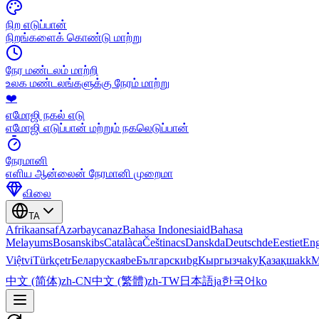
நிற எடுப்பான்
நிறங்களைக் கொண்டு மாற்று
நேர மண்டலம் மாற்றி
உலக மண்டலங்களுக்கு நேரம் மாற்று
❤️
எமோஜி நகல் எடு
எமோஜி எடுப்பான் மற்றும் நகலெடுப்பான்
நேரமானி
எளிய ஆன்லைன் நேரமானி முறைமா
விலை
TA
Afrikaans
af
Azərbaycan
az
Bahasa Indonesia
id
Bahasa
Melayu
ms
Bosanski
bs
Català
ca
Čeština
cs
Dansk
da
Deutsch
de
Eesti
et
Eng
Việt
vi
Türkçe
tr
Беларуская
be
Български
bg
Кыргызча
ky
Қазақша
kk
М
中文 (简体)
zh-CN
中文 (繁體)
zh-TW
日本語
ja
한국어
ko