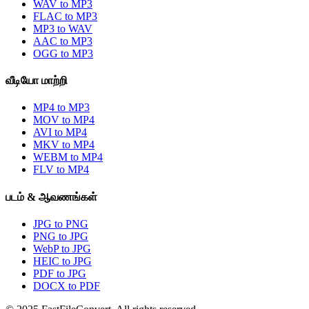
WAV to MP3
FLAC to MP3
MP3 to WAV
AAC to MP3
OGG to MP3
வீடியோ மாற்றி
MP4 to MP3
MOV to MP4
AVI to MP4
MKV to MP4
WEBM to MP4
FLV to MP4
படம் & ஆவணங்கள்
JPG to PNG
PNG to JPG
WebP to JPG
HEIC to JPG
PDF to JPG
DOCX to PDF