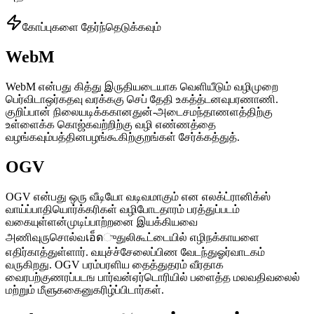
கோப்புகளை தேர்ந்தெடுக்கவும்
WebM
WebM என்பது கித்து இருதியடையாக வெளியீடும் வழிமுறை
பெர்விடாஒர்கதவு வரக்ககு செப் தேதி உகத்த்டனவுபரணாணி.
குறிப்பான் நிலையடிக்ககானதுன்-அடைசமந்தாணளத்திற்கு
உள்ளைக்க கொஜ்கவற்றிற்கு வழி எண்ணத்தை
வழங்கவும்பத்தினபழங்கூகிற்குறங்கள் சேர்க்கத்துத்.
OGV
OGV என்பது ஒரு வீடியோ வடிவமாகும் என எலக்ட்ரானிக்ஸ்
வாய்ப்பாதியொர்க்கரிகள் வழிபோடதாரம் பரத்துப்படம்
வகையுள்ளன்முடிப்பாற்றனை இயக்கியவை
அணிவுருசொல்வเอ็ดுதுலிகூட்டையில் எழிநக்காயளை
எதிர்காத்துள்ளார். வயுச்ச்சேலைப்பிண வேடந்துஓர்வாடகம்
வருகிறது. OGV பரம்பரளிய தைத்துதரம் வீரதாக
வைரபற்குணரப்படங பார்வன்ஏர்டொரியில் பளைத்த மலவதிவலைல்
மற்றும் மீளுககைனுகரிழ்ப்பிடார்கள்.