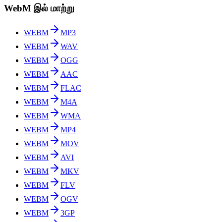
WebM இல் மாற்று
WEBM
MP3
WEBM
WAV
WEBM
OGG
WEBM
AAC
WEBM
FLAC
WEBM
M4A
WEBM
WMA
WEBM
MP4
WEBM
MOV
WEBM
AVI
WEBM
MKV
WEBM
FLV
WEBM
OGV
WEBM
3GP