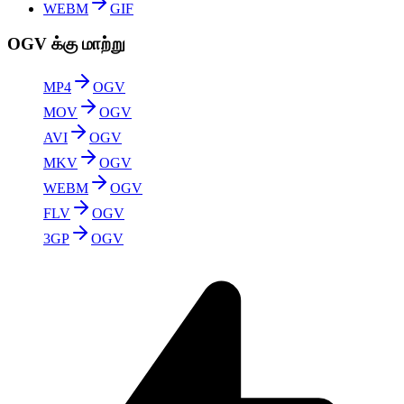
WEBM
GIF
OGV க்கு மாற்று
MP4
OGV
MOV
OGV
AVI
OGV
MKV
OGV
WEBM
OGV
FLV
OGV
3GP
OGV