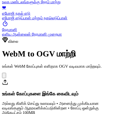
உலக மண்டலங்களுக்கு நேரம் மாற்று
❤️
எமோஜி நகல் எடு
எமோஜி எடுப்பான் மற்றும் நகலெடுப்பான்
நேரமானி
எளிய ஆன்லைன் நேரமானி முறைமா
விலை
WebM to OGV மாற்றி
உங்கள் WebM கோப்புகள் எளிதாக OGV வடிவமாக மாற்றவும்.
உங்கள் கோப்புகளை இங்கே கைவிடவும்
அல்லது கிளிக் செய்து உலாவவும் • அனைத்து முக்கியமான
வடிவங்களும் ஆதரவளிக்கப்படுகின்றன • கோப்பு ஒன்றுக்கு
அதிகபட்சம் 100MB