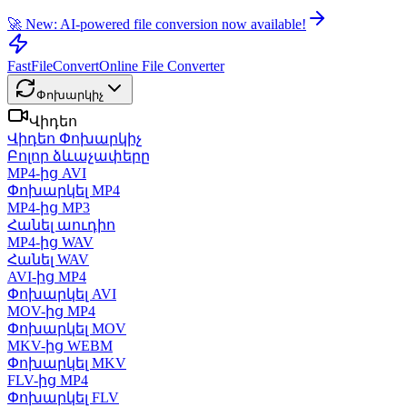
🚀 New: AI-powered file conversion now available!
FastFileConvert
Online File Converter
Փոխարկիչ
Վիդեո
Վիդեո Փոխարկիչ
Բոլոր ձևաչափերը
MP4-ից AVI
Փոխարկել MP4
MP4-ից MP3
Հանել աուդիո
MP4-ից WAV
Հանել WAV
AVI-ից MP4
Փոխարկել AVI
MOV-ից MP4
Փոխարկել MOV
MKV-ից WEBM
Փոխարկել MKV
FLV-ից MP4
Փոխարկել FLV