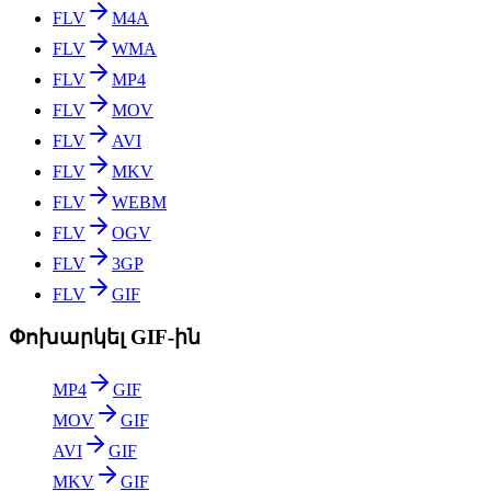
FLV
M4A
FLV
WMA
FLV
MP4
FLV
MOV
FLV
AVI
FLV
MKV
FLV
WEBM
FLV
OGV
FLV
3GP
FLV
GIF
Փոխարկել GIF-ին
MP4
GIF
MOV
GIF
AVI
GIF
MKV
GIF