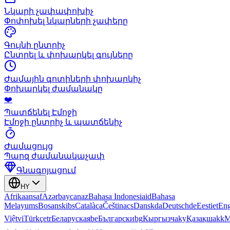
Նկարի չափափոխիչ
Փոփոխել նկարների չափերը
Գույնի ընտրիչ
Ընտրել և փոխարկել գույները
Ժամային գոտիների փոխարկիչ
Փոխարկել ժամանակը
❤️
Պատճենել Էմոջի
Էմոջի ընտրիչ և պատճենիչ
Ժամացույց
Պարզ ժամանակաչափ
Գնագոյացում
HY
Afrikaans
af
Azərbaycan
az
Bahasa Indonesia
id
Bahasa
Melayu
ms
Bosanski
bs
Català
ca
Čeština
cs
Dansk
da
Deutsch
de
Eesti
et
Eng
Việt
vi
Türkçe
tr
Беларуская
be
Български
bg
Кыргызча
ky
Қазақша
kk
М