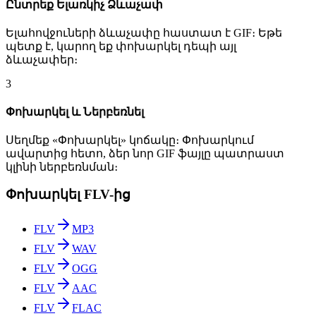
Ընտրեք Ելառկիչ Ձևաչափ
Ելահովջուների ձևաչափը հաստատ է GIF։ Եթե
պետք է, կարող եք փոխարկել դեպի այլ
ձևաչափեր։
3
Փոխարկել և Ներբեռնել
Սեղմեք «Փոխարկել» կոճակը։ Փոխարկում
ավարտից հետո, ձեր նոր GIF ֆայլը պատրաստ
կլինի ներբեռնման։
Փոխարկել FLV-ից
FLV
MP3
FLV
WAV
FLV
OGG
FLV
AAC
FLV
FLAC