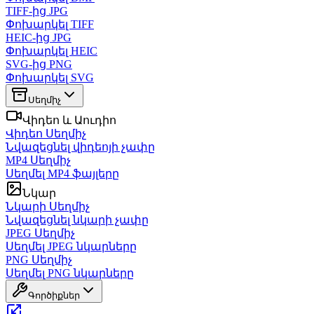
TIFF-ից JPG
Փոխարկել TIFF
HEIC-ից JPG
Փոխարկել HEIC
SVG-ից PNG
Փոխարկել SVG
Սեղմիչ
Վիդեո և Աուդիո
Վիդեո Սեղմիչ
Նվազեցնել վիդեոյի չափը
MP4 Սեղմիչ
Սեղմել MP4 ֆայլերը
Նկար
Նկարի Սեղմիչ
Նվազեցնել նկարի չափը
JPEG Սեղմիչ
Սեղմել JPEG նկարները
PNG Սեղմիչ
Սեղմել PNG նկարները
Գործիքներ