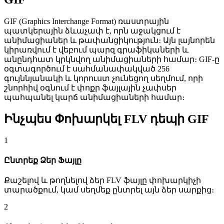
GIF (Graphics Interchange Format) ռաստրային
պատկերային ձևաչափ է, որն աջակցում է
անիմացիաներ և թափանցիկություն։ Այն լայնորեն
կիրառվում է վեբում պարզ գրաֆիկաների և
անընդհատ կրկնվող անիմացիաների համար։ GIF-ը
օգտագործում է սահմանափակված 256
գույննյանակի և կորուստ չունեցող սեղմում, որի
շնորհիվ օգնում է փոքր ֆայլային չափսեր
պահպանել կարճ անիմացիաների համար։
Ինչպես Փոխարկել FLV դեպի GIF
1
Ընտրեք Ձեր Ֆայլը
Քաշելով և թողնելով ձեր FLV ֆայլը փոխարկիչի
տարածքում, կամ սեղմեք ընտրել այն ձեր սարքից։
2