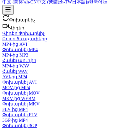
中文 (简体)
zh-CN
中文 (繁體)
zh-TW
日本語
ja
한국어
ko
Փոխարկիչ
Վիդեո
Վիդեո Փոխարկիչ
Բոլոր ձևաչափերը
MP4-ից AVI
Փոխարկել MP4
MP4-ից MP3
Հանել աուդիո
MP4-ից WAV
Հանել WAV
AVI-ից MP4
Փոխարկել AVI
MOV-ից MP4
Փոխարկել MOV
MKV-ից WEBM
Փոխարկել MKV
FLV-ից MP4
Փոխարկել FLV
3GP-ից MP4
Փոխարկել 3GP