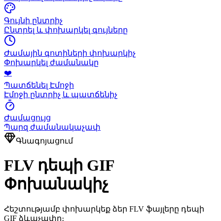
Գույնի ընտրիչ
Ընտրել և փոխարկել գույները
Ժամային գոտիների փոխարկիչ
Փոխարկել ժամանակը
❤️
Պատճենել Էմոջի
Էմոջի ընտրիչ և պատճենիչ
Ժամացույց
Պարզ ժամանակաչափ
Գնագոյացում
FLV դեպի GIF
Փոխանակիչ
Հեշտությամբ փոխարկեք ձեր FLV ֆայլերը դեպի
GIF ձևաչափը։