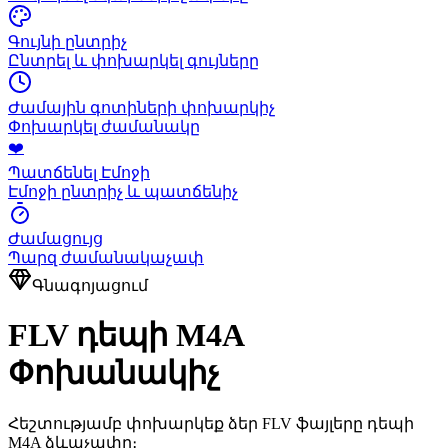
Գույնի ընտրիչ
Ընտրել և փոխարկել գույները
Ժամային գոտիների փոխարկիչ
Փոխարկել ժամանակը
❤️
Պատճենել Էմոջի
Էմոջի ընտրիչ և պատճենիչ
Ժամացույց
Պարզ ժամանակաչափ
Գնագոյացում
FLV դեպի M4A
Փոխանակիչ
Հեշտությամբ փոխարկեք ձեր FLV ֆայլերը դեպի
M4A ձևաչափը։