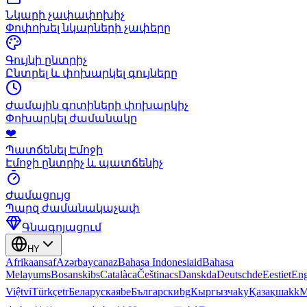
Նկարի չափափոխիչ
Փոփոխել նկարների չափերը
Գույնի ընտրիչ
Ընտրել և փոխարկել գույները
Ժամային գոտիների փոխարկիչ
Փոխարկել ժամանակը
❤️
Պատճենել Էմոջի
Էմոջի ընտրիչ և պատճենիչ
Ժամացույց
Պարզ ժամանակաչափ
Գնագոյացում
HY
Afrikaans
af
Azərbaycan
az
Bahasa Indonesia
id
Bahasa
Melayu
ms
Bosanski
bs
Català
ca
Čeština
cs
Dansk
da
Deutsch
de
Eesti
et
Eng
Việt
vi
Türkçe
tr
Беларуская
be
Български
bg
Кыргызча
ky
Қазақша
kk
М