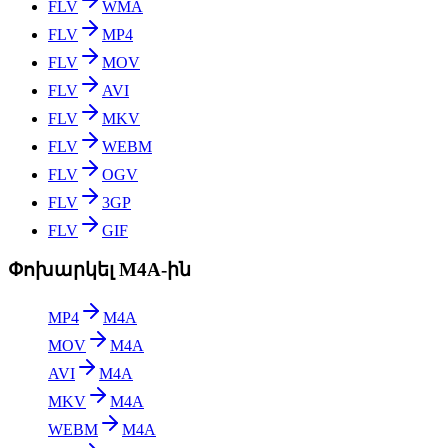
FLV
WMA
FLV
MP4
FLV
MOV
FLV
AVI
FLV
MKV
FLV
WEBM
FLV
OGV
FLV
3GP
FLV
GIF
Փոխարկել M4A-ին
MP4
M4A
MOV
M4A
AVI
M4A
MKV
M4A
WEBM
M4A