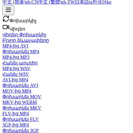
中文 (简体)
zh-CN
中文 (繁體)
zh-TW
日本語
ja
한국어
ko
Փոխարկիչ
Վիդեո
Վիդեո Փոխարկիչ
Բոլոր ձևաչափերը
MP4-ից AVI
Փոխարկել MP4
MP4-ից MP3
Հանել աուդիո
MP4-ից WAV
Հանել WAV
AVI-ից MP4
Փոխարկել AVI
MOV-ից MP4
Փոխարկել MOV
MKV-ից WEBM
Փոխարկել MKV
FLV-ից MP4
Փոխարկել FLV
3GP-ից MP4
Փոխարկել 3GP