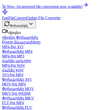
🚀 New: AI-powered file conversion now available!
FastFileConvert
Online File Converter
Փոխարկիչ
Վիդեո
Վիդեո Փոխարկիչ
Բոլոր ձևաչափերը
MP4-ից AVI
Փոխարկել MP4
MP4-ից MP3
Հանել աուդիո
MP4-ից WAV
Հանել WAV
AVI-ից MP4
Փոխարկել AVI
MOV-ից MP4
Փոխարկել MOV
MKV-ից WEBM
Փոխարկել MKV
FLV-ից MP4
Փոխարկել FLV