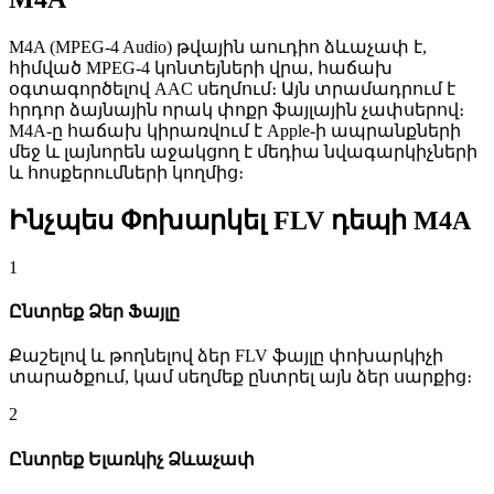
M4A (MPEG-4 Audio) թվային աուդիո ձևաչափ է,
հիմված MPEG-4 կոնտեյների վրա, հաճախ
օգտագործելով AAC սեղմում։ Այն տրամադրում է
հրդոր ձայնային որակ փոքր ֆայլային չափսերով։
M4A-ը հաճախ կիրառվում է Apple-ի ապրանքների
մեջ և լայնորեն աջակցող է մեդիա նվագարկիչների
և հոսքերումների կողմից։
Ինչպես Փոխարկել FLV դեպի M4A
1
Ընտրեք Ձեր Ֆայլը
Քաշելով և թողնելով ձեր FLV ֆայլը փոխարկիչի
տարածքում, կամ սեղմեք ընտրել այն ձեր սարքից։
2
Ընտրեք Ելառկիչ Ձևաչափ