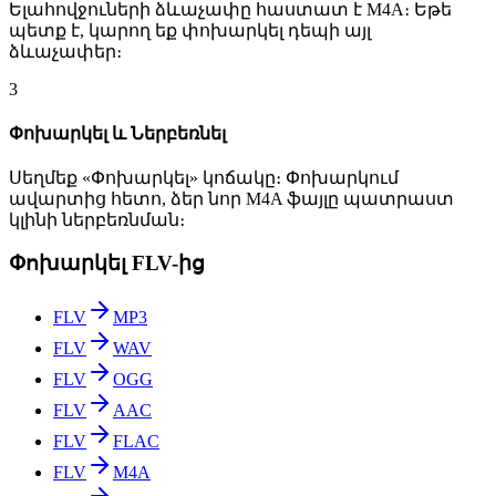
Ելահովջուների ձևաչափը հաստատ է M4A։ Եթե
պետք է, կարող եք փոխարկել դեպի այլ
ձևաչափեր։
3
Փոխարկել և Ներբեռնել
Սեղմեք «Փոխարկել» կոճակը։ Փոխարկում
ավարտից հետո, ձեր նոր M4A ֆայլը պատրաստ
կլինի ներբեռնման։
Փոխարկել FLV-ից
FLV
MP3
FLV
WAV
FLV
OGG
FLV
AAC
FLV
FLAC
FLV
M4A