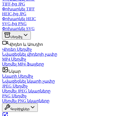
TIFF-ից JPG
Փոխարկել TIFF
HEIC-ից JPG
Փոխարկել HEIC
SVG-ից PNG
Փոխարկել SVG
Սեղմիչ
Վիդեո և Աուդիո
Վիդեո Սեղմիչ
Նվազեցնել վիդեոյի չափը
MP4 Սեղմիչ
Սեղմել MP4 ֆայլերը
Նկար
Նկարի Սեղմիչ
Նվազեցնել նկարի չափը
JPEG Սեղմիչ
Սեղմել JPEG նկարները
PNG Սեղմիչ
Սեղմել PNG նկարները
Գործիքներ