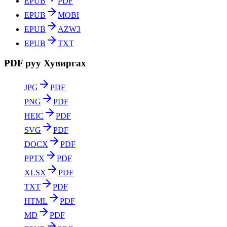
EPUB
PDF
EPUB
MOBI
EPUB
AZW3
EPUB
TXT
PDF руу Хувиргах
JPG
PDF
PNG
PDF
HEIC
PDF
SVG
PDF
DOCX
PDF
PPTX
PDF
XLSX
PDF
TXT
PDF
HTML
PDF
MD
PDF