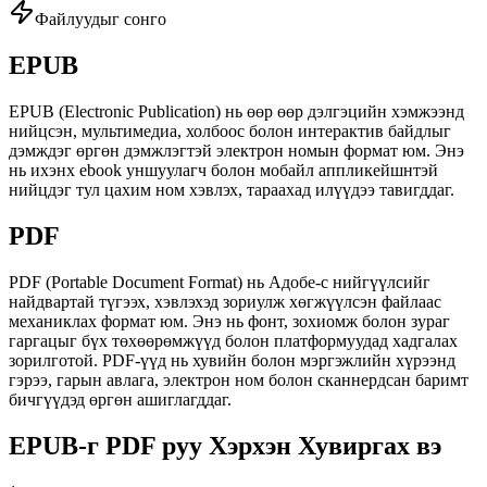
Файлуудыг сонго
EPUB
EPUB (Electronic Publication) нь өөр өөр дэлгэцийн хэмжээнд
нийцсэн, мультимедиа, холбоос болон интерактив байдлыг
дэмждэг өргөн дэмжлэгтэй электрон номын формат юм. Энэ
нь ихэнх ebook уншуулагч болон мобайл аппликейшнтэй
нийцдэг тул цахим ном хэвлэх, тараахад илүүдээ тавигддаг.
PDF
PDF (Portable Document Format) нь Адобе-с нийгүүлсийг
найдвартай түгээх, хэвлэхэд зориулж хөгжүүлсэн файлаас
механиклах формат юм. Энэ нь фонт, зохиомж болон зураг
гаргацыг бүх төхөөрөмжүүд болон платформуудад хадгалах
зорилготой. PDF-үүд нь хувийн болон мэргэжлийн хүрээнд
гэрээ, гарын авлага, электрон ном болон сканнердсан баримт
бичгүүдэд өргөн ашиглагддаг.
EPUB-г PDF руу Хэрхэн Хувиргах вэ