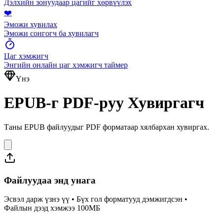
Дэлхийн зонуудаар цагийг хөрвүүлэх
❤️
Эможи хувилах
Эможи сонгогч ба хувилагч
Цаг хэмжигч
Энгийн онлайн цаг хэмжигч таймер
Үнэ
EPUB-г PDF-руу Хувиргагч
Таны EPUB файлуудыг PDF форматаар хялбархан хувиргах.
Файлуудаа энд унага
Эсвэл дарж үзнэ үү • Бүх гол форматууд дэмжигдсэн •
Файлын дээд хэмжээ 100МБ