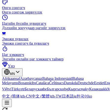
Өнгө сонгогч
Өнгө сонгож хөрвүүлэх
Цагийн бүсийн хувиргагч
Дэлхийн зонуудаар цагийг хөрвүүлэх
❤️
Эможи хувилах
Эможи сонгогч ба хувилагч
Цаг хэмжигч
Энгийн онлайн цаг хэмжигч таймер
Үнэ
MN
Afrikaans
af
Azərbaycan
az
Bahasa Indonesia
id
Bahasa
Melayu
ms
Bosanski
bs
Català
ca
Čeština
cs
Dansk
da
Deutsch
de
Eesti
et
Eng
Việt
vi
Türkçe
tr
Беларуская
be
Български
bg
Кыргызча
ky
Қазақша
kk
М
中文 (简体)
zh-CN
中文 (繁體)
zh-TW
日本語
ja
한국어
ko