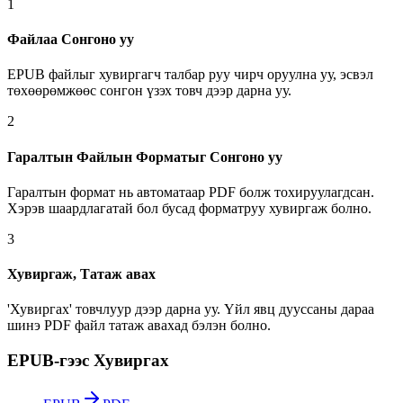
1
Файлаа Сонгоно уу
EPUB файлыг хувиргагч талбар руу чирч оруулна уу, эсвэл
төхөөрөмжөөс сонгон үзэх товч дээр дарна уу.
2
Гаралтын Файлын Форматыг Сонгоно уу
Гаралтын формат нь автоматаар PDF болж тохируулагдсан.
Хэрэв шаардлагатай бол бусад форматруу хувиргаж болно.
3
Хувиргаж, Татаж авах
'Хувиргах' товчлуур дээр дарна уу. Үйл явц дууссаны дараа
шинэ PDF файл татаж авахад бэлэн болно.
EPUB-гээс Хувиргах