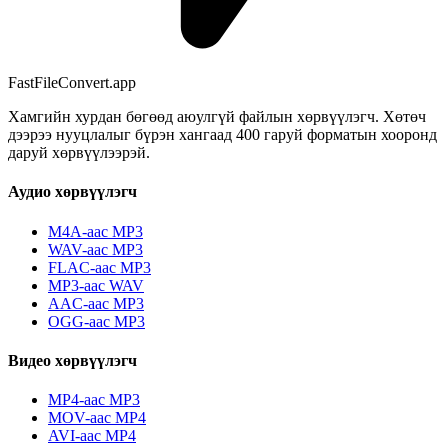
FastFileConvert.app
Хамгийн хурдан бөгөөд аюулгүй файлын хөрвүүлэгч. Хөтөч
дээрээ нууцлалыг бүрэн хангаад 400 гаруй форматын хооронд
даруй хөрвүүлээрэй.
Аудио хөрвүүлэгч
M4A-аас MP3
WAV-аас MP3
FLAC-аас MP3
MP3-аас WAV
AAC-аас MP3
OGG-аас MP3
Видео хөрвүүлэгч
MP4-аас MP3
MOV-аас MP4
AVI-аас MP4