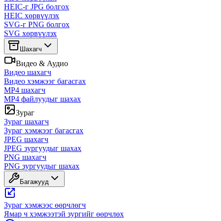
HEIC-г JPG болгох
HEIC хөрвүүлэх
SVG-г PNG болгох
SVG хөрвүүлэх
Шахагч
Видео & Аудио
Видео шахагч
Видео хэмжээг багасгах
MP4 шахагч
MP4 файлуудыг шахах
Зураг
Зураг шахагч
Зураг хэмжээг багасгах
JPEG шахагч
JPEG зургуудыг шахах
PNG шахагч
PNG зургуудыг шахах
Багажууд
Зураг хэмжээс өөрчлөгч
Ямар ч хэмжээтэй зургийг өөрчлөх