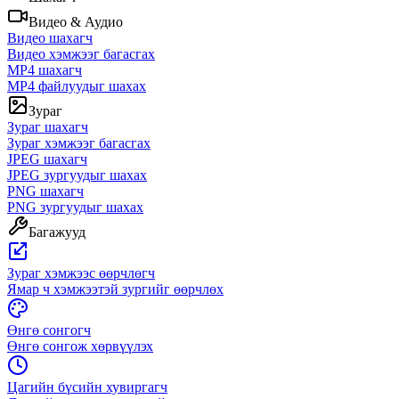
Видео & Аудио
Видео шахагч
Видео хэмжээг багасгах
MP4 шахагч
MP4 файлуудыг шахах
Зураг
Зураг шахагч
Зураг хэмжээг багасгах
JPEG шахагч
JPEG зургуудыг шахах
PNG шахагч
PNG зургуудыг шахах
Багажууд
Зураг хэмжээс өөрчлөгч
Ямар ч хэмжээтэй зургийг өөрчлөх
Өнгө сонгогч
Өнгө сонгож хөрвүүлэх
Цагийн бүсийн хувиргагч