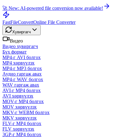
🚀 New: AI-powered file conversion now available!
FastFileConvert
Online File Converter
Хувиргагч
Видео
Видео хувиргагч
Бүх формат
MP4-г AVI болгох
MP4 хөрвүүлэх
MP4-г MP3 болгох
Аудио гаргаж авах
MP4-г WAV болгох
WAV гаргаж авах
AVI-г MP4 болгох
AVI хөрвүүлэх
MOV-г MP4 болгох
MOV хөрвүүлэх
MKV-г WEBM болгох
MKV хөрвүүлэх
FLV-г MP4 болгох
FLV хөрвүүлэх
3GP-г MP4 болгох