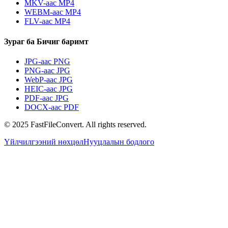
MKV-аас MP4
WEBM-аас MP4
FLV-аас MP4
Зураг ба Бичиг баримт
JPG-аас PNG
PNG-аас JPG
WebP-аас JPG
HEIC-аас JPG
PDF-аас JPG
DOCX-аас PDF
© 2025 FastFileConvert. All rights reserved.
Үйлчилгээний нөхцөл
Нууцлалын бодлого