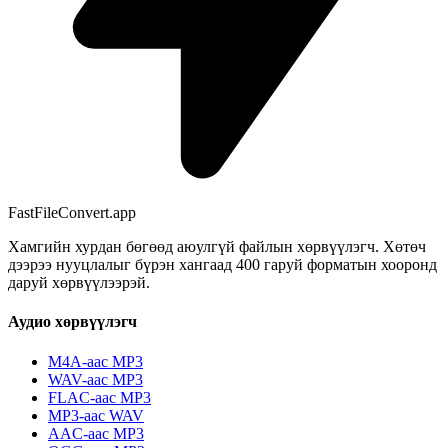
FastFileConvert.app
Хамгийн хурдан бөгөөд аюулгүй файлын хөрвүүлэгч. Хөтөч
дээрээ нууцлалыг бүрэн хангаад 400 гаруй форматын хооронд
даруй хөрвүүлээрэй.
Аудио хөрвүүлэгч
M4A-аас MP3
WAV-аас MP3
FLAC-аас MP3
MP3-аас WAV
AAC-аас MP3