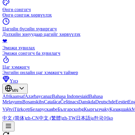
Өнгө сонгогч
Өнгө сонгож хөрвүүлэх
Цагийн бүсийн хувиргагч
Дэлхийн зонуудаар цагийг хөрвүүлэх
❤️
Эможи хувилах
Эможи сонгогч ба хувилагч
Цаг хэмжигч
Энгийн онлайн цаг хэмжигч таймер
Үнэ
MN
Afrikaans
af
Azərbaycan
az
Bahasa Indonesia
id
Bahasa
Melayu
ms
Bosanski
bs
Català
ca
Čeština
cs
Dansk
da
Deutsch
de
Eesti
et
Eng
Việt
vi
Türkçe
tr
Беларуская
be
Български
bg
Кыргызча
ky
Қазақша
kk
М
中文 (简体)
zh-CN
中文 (繁體)
zh-TW
日本語
ja
한국어
ko