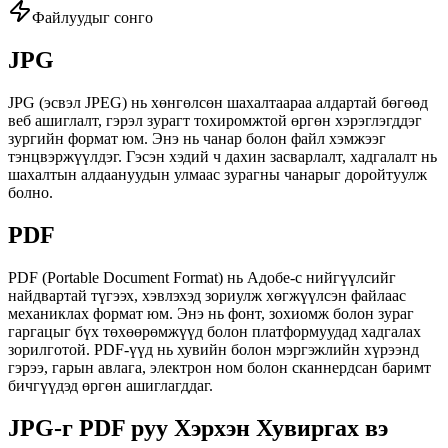
Файлуудыг сонго
JPG
JPG (эсвэл JPEG) нь хөнгөлсөн шахалтаараа алдартай бөгөөд
веб ашиглалт, гэрэл зурагт тохиромжтой өргөн хэрэглэгддэг
зургийн формат юм. Энэ нь чанар болон файл хэмжээг
тэнцвэржүүлдэг. Гэсэн хэдий ч дахин засварлалт, хадгалалт нь
шахалтын алдаануудын улмаас зурагны чанарыг доройтуулж
болно.
PDF
PDF (Portable Document Format) нь Адобе-с нийгүүлсийг
найдвартай түгээх, хэвлэхэд зориулж хөгжүүлсэн файлаас
механиклах формат юм. Энэ нь фонт, зохиомж болон зураг
гаргацыг бүх төхөөрөмжүүд болон платформуудад хадгалах
зорилготой. PDF-үүд нь хувийн болон мэргэжлийн хүрээнд
гэрээ, гарын авлага, электрон ном болон сканнердсан баримт
бичгүүдэд өргөн ашиглагддаг.
JPG-г PDF руу Хэрхэн Хувиргах вэ