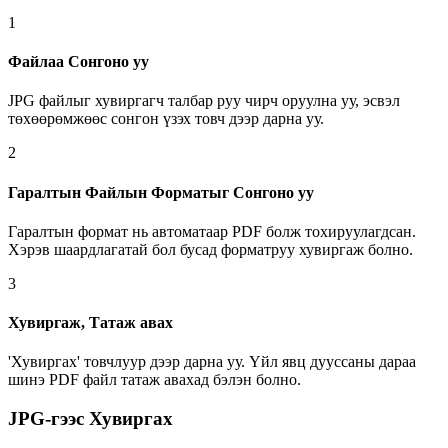
1
Файлаа Сонгоно уу
JPG файлыг хувиргагч талбар руу чирч оруулна уу, эсвэл
төхөөрөмжөөс сонгон үзэх товч дээр дарна уу.
2
Гаралтын Файлын Форматыг Сонгоно уу
Гаралтын формат нь автоматаар PDF болж тохируулагдсан.
Хэрэв шаардлагатай бол бусад форматруу хувиргаж болно.
3
Хувиргаж, Татаж авах
'Хувиргах' товчлуур дээр дарна уу. Үйл явц дууссаны дараа
шинэ PDF файл татаж авахад бэлэн болно.
JPG-гээс Хувиргах