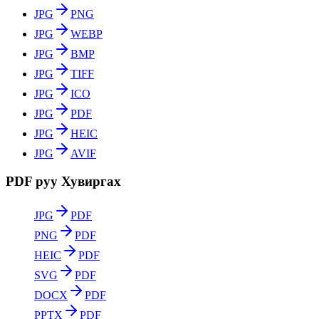
JPG
PNG
JPG
WEBP
JPG
BMP
JPG
TIFF
JPG
ICO
JPG
PDF
JPG
HEIC
JPG
AVIF
PDF руу Хувиргах
JPG
PDF
PNG
PDF
HEIC
PDF
SVG
PDF
DOCX
PDF
PPTX
PDF