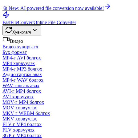
🚀 New: AI-powered file conversion now available!
FastFileConvert
Online File Converter
Хувиргагч
Видео
Видео хувиргагч
Бүх формат
MP4-г AVI болгох
MP4 хөрвүүлэх
MP4-г MP3 болгох
Аудио гаргаж авах
MP4-г WAV болгох
WAV гаргаж авах
AVI-г MP4 болгох
AVI хөрвүүлэх
MOV-г MP4 болгох
MOV хөрвүүлэх
MKV-г WEBM болгох
MKV хөрвүүлэх
FLV-г MP4 болгох
FLV хөрвүүлэх
3GP-г MP4 болгох