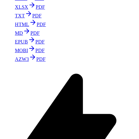
XLSX
PDF
TXT
PDF
HTML
PDF
MD
PDF
EPUB
PDF
MOBI
PDF
AZW3
PDF