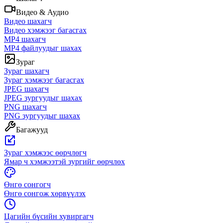
Видео & Аудио
Видео шахагч
Видео хэмжээг багасгах
MP4 шахагч
MP4 файлуудыг шахах
Зураг
Зураг шахагч
Зураг хэмжээг багасгах
JPEG шахагч
JPEG зургуудыг шахах
PNG шахагч
PNG зургуудыг шахах
Багажууд
Зураг хэмжээс өөрчлөгч
Ямар ч хэмжээтэй зургийг өөрчлөх
Өнгө сонгогч
Өнгө сонгож хөрвүүлэх
Цагийн бүсийн хувиргагч