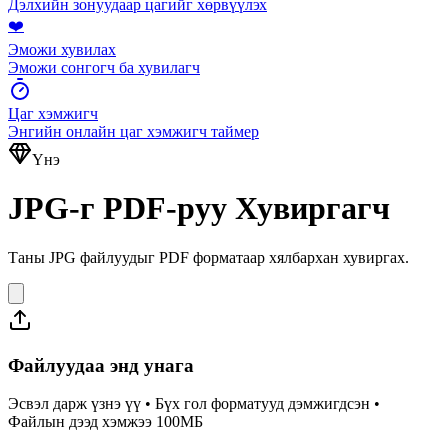
Дэлхийн зонуудаар цагийг хөрвүүлэх
❤️
Эможи хувилах
Эможи сонгогч ба хувилагч
Цаг хэмжигч
Энгийн онлайн цаг хэмжигч таймер
Үнэ
JPG-г PDF-руу Хувиргагч
Таны JPG файлуудыг PDF форматаар хялбархан хувиргах.
Файлуудаа энд унага
Эсвэл дарж үзнэ үү • Бүх гол форматууд дэмжигдсэн •
Файлын дээд хэмжээ 100МБ