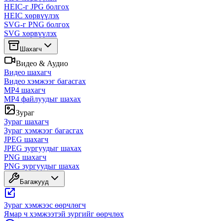
HEIC-г JPG болгох
HEIC хөрвүүлэх
SVG-г PNG болгох
SVG хөрвүүлэх
Шахагч
Видео & Аудио
Видео шахагч
Видео хэмжээг багасгах
MP4 шахагч
MP4 файлуудыг шахах
Зураг
Зураг шахагч
Зураг хэмжээг багасгах
JPEG шахагч
JPEG зургуудыг шахах
PNG шахагч
PNG зургуудыг шахах
Багажууд
Зураг хэмжээс өөрчлөгч
Ямар ч хэмжээтэй зургийг өөрчлөх