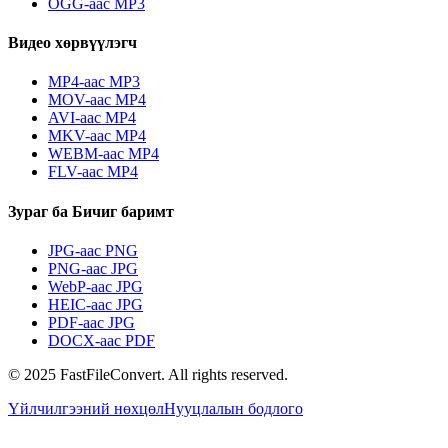
OGG-аас MP3
Видео хөрвүүлэгч
MP4-аас MP3
MOV-аас MP4
AVI-аас MP4
MKV-аас MP4
WEBM-аас MP4
FLV-аас MP4
Зураг ба Бичиг баримт
JPG-аас PNG
PNG-аас JPG
WebP-аас JPG
HEIC-аас JPG
PDF-аас JPG
DOCX-аас PDF
© 2025 FastFileConvert. All rights reserved.
Үйлчилгээний нөхцөл
Нууцлалын бодлого