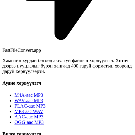
FastFileConvert.app
Хамгийн хурдан бөгөөд аюулгүй файлын хөрвүүлэгч. Хөтөч
дээрээ нууцлалыг бүрэн хангаад 400 гаруй форматын хооронд
даруй хөрвүүлээрэй.
Аудио хөрвүүлэгч
M4A-аас MP3
WAV-аас MP3
FLAC-аас MP3
MP3-аас WAV
AAC-аас MP3
OGG-аас MP3
Видео хөрвүүлэгч