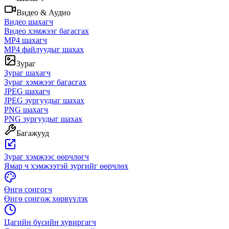
Видео & Аудио
Видео шахагч
Видео хэмжээг багасгах
MP4 шахагч
MP4 файлуудыг шахах
Зураг
Зураг шахагч
Зураг хэмжээг багасгах
JPEG шахагч
JPEG зургуудыг шахах
PNG шахагч
PNG зургуудыг шахах
Багажууд
Зураг хэмжээс өөрчлөгч
Ямар ч хэмжээтэй зургийг өөрчлөх
Өнгө сонгогч
Өнгө сонгож хөрвүүлэх
Цагийн бүсийн хувиргагч