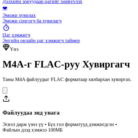
Дэлхийн зонуудаар цагийг хөрвүүлэх
❤️
Эможи хувилах
Эможи сонгогч ба хувилагч
Цаг хэмжигч
Энгийн онлайн цаг хэмжигч таймер
Үнэ
M4A-г FLAC-руу Хувиргагч
Таны M4A файлуудыг FLAC форматаар хялбархан хувиргах.
Файлуудаа энд унага
Эсвэл дарж үзнэ үү • Бүх гол форматууд дэмжигдсэн •
Файлын дээд хэмжээ 100МБ