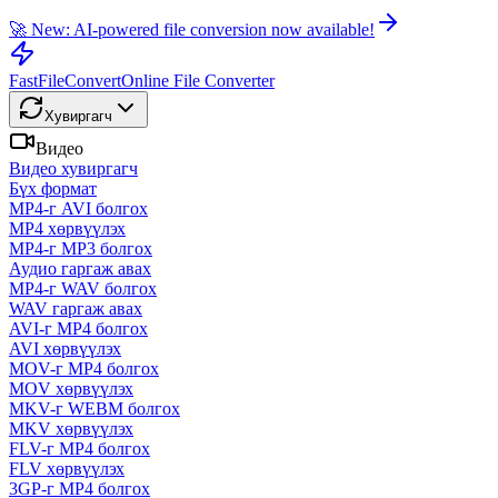
🚀 New: AI-powered file conversion now available!
FastFileConvert
Online File Converter
Хувиргагч
Видео
Видео хувиргагч
Бүх формат
MP4-г AVI болгох
MP4 хөрвүүлэх
MP4-г MP3 болгох
Аудио гаргаж авах
MP4-г WAV болгох
WAV гаргаж авах
AVI-г MP4 болгох
AVI хөрвүүлэх
MOV-г MP4 болгох
MOV хөрвүүлэх
MKV-г WEBM болгох
MKV хөрвүүлэх
FLV-г MP4 болгох
FLV хөрвүүлэх
3GP-г MP4 болгох