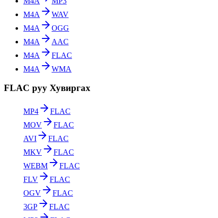
M4A
MP3
M4A
WAV
M4A
OGG
M4A
AAC
M4A
FLAC
M4A
WMA
FLAC руу Хувиргах
MP4
FLAC
MOV
FLAC
AVI
FLAC
MKV
FLAC
WEBM
FLAC
FLV
FLAC
OGV
FLAC
3GP
FLAC