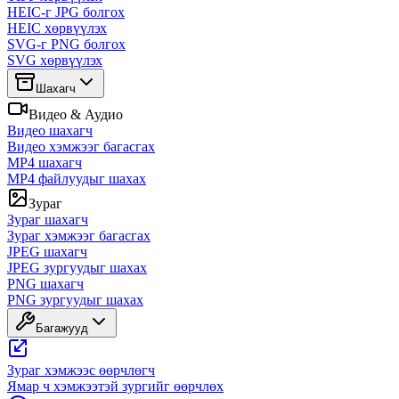
HEIC-г JPG болгох
HEIC хөрвүүлэх
SVG-г PNG болгох
SVG хөрвүүлэх
Шахагч
Видео & Аудио
Видео шахагч
Видео хэмжээг багасгах
MP4 шахагч
MP4 файлуудыг шахах
Зураг
Зураг шахагч
Зураг хэмжээг багасгах
JPEG шахагч
JPEG зургуудыг шахах
PNG шахагч
PNG зургуудыг шахах
Багажууд
Зураг хэмжээс өөрчлөгч
Ямар ч хэмжээтэй зургийг өөрчлөх