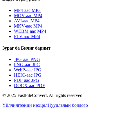
MP4-аас MP3
MOV-аас MP4
AVI-аас MP4
MKV-аас MP4
WEBM-аас MP4
FLV-аас MP4
Зураг ба Бичиг баримт
JPG-аас PNG
PNG-аас JPG
WebP-аас JPG
HEIC-аас JPG
PDF-аас JPG
DOCX-аас PDF
© 2025 FastFileConvert. All rights reserved.
Үйлчилгээний нөхцөл
Нууцлалын бодлого