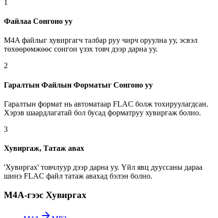
1
Файлаа Сонгоно уу
M4A файлыг хувиргагч талбар руу чирч оруулна уу, эсвэл
төхөөрөмжөөс сонгон үзэх товч дээр дарна уу.
2
Гаралтын Файлын Форматыг Сонгоно уу
Гаралтын формат нь автоматаар FLAC болж тохируулагдсан.
Хэрэв шаардлагатай бол бусад форматруу хувиргаж болно.
3
Хувиргаж, Татаж авах
'Хувиргах' товчлуур дээр дарна уу. Үйл явц дууссаны дараа
шинэ FLAC файл татаж авахад бэлэн болно.
M4A-гээс Хувиргах