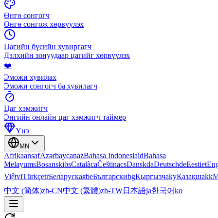
Өнгө сонгогч
Өнгө сонгож хөрвүүлэх
Цагийн бүсийн хувиргагч
Дэлхийн зонуудаар цагийг хөрвүүлэх
❤️
Эможи хувилах
Эможи сонгогч ба хувилагч
Цаг хэмжигч
Энгийн онлайн цаг хэмжигч таймер
Үнэ
MN
Afrikaans
af
Azərbaycan
az
Bahasa Indonesia
id
Bahasa
Melayu
ms
Bosanski
bs
Català
ca
Čeština
cs
Dansk
da
Deutsch
de
Eesti
et
Eng
Việt
vi
Türkçe
tr
Беларуская
be
Български
bg
Кыргызча
ky
Қазақша
kk
М
中文 (简体)
zh-CN
中文 (繁體)
zh-TW
日本語
ja
한국어
ko