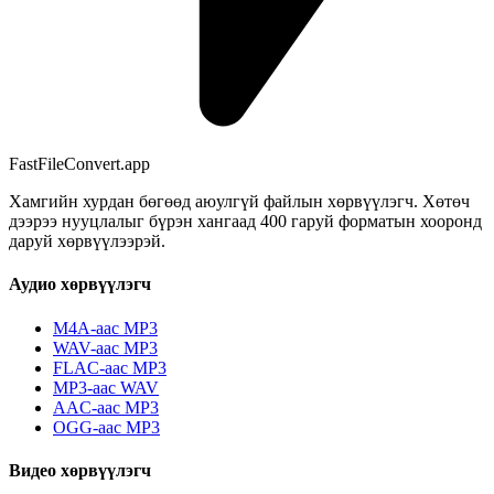
FastFileConvert.app
Хамгийн хурдан бөгөөд аюулгүй файлын хөрвүүлэгч. Хөтөч
дээрээ нууцлалыг бүрэн хангаад 400 гаруй форматын хооронд
даруй хөрвүүлээрэй.
Аудио хөрвүүлэгч
M4A-аас MP3
WAV-аас MP3
FLAC-аас MP3
MP3-аас WAV
AAC-аас MP3
OGG-аас MP3
Видео хөрвүүлэгч