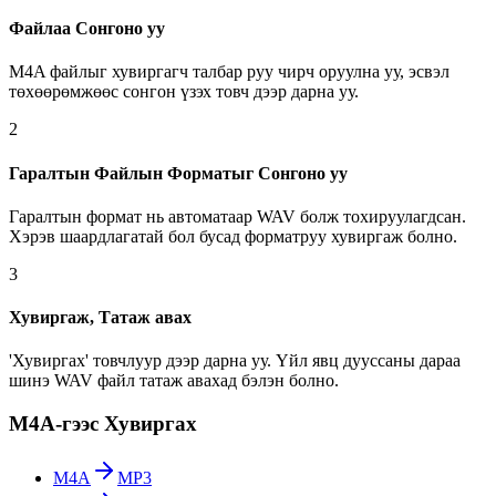
Файлаа Сонгоно уу
M4A файлыг хувиргагч талбар руу чирч оруулна уу, эсвэл
төхөөрөмжөөс сонгон үзэх товч дээр дарна уу.
2
Гаралтын Файлын Форматыг Сонгоно уу
Гаралтын формат нь автоматаар WAV болж тохируулагдсан.
Хэрэв шаардлагатай бол бусад форматруу хувиргаж болно.
3
Хувиргаж, Татаж авах
'Хувиргах' товчлуур дээр дарна уу. Үйл явц дууссаны дараа
шинэ WAV файл татаж авахад бэлэн болно.
M4A-гээс Хувиргах
M4A
MP3