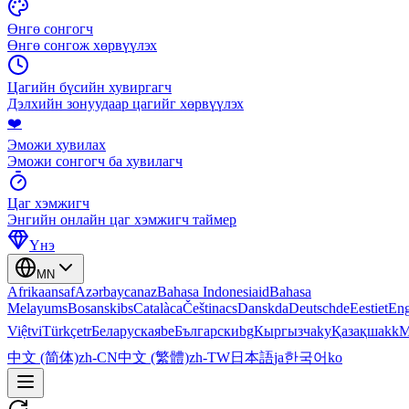
Өнгө сонгогч
Өнгө сонгож хөрвүүлэх
Цагийн бүсийн хувиргагч
Дэлхийн зонуудаар цагийг хөрвүүлэх
❤️
Эможи хувилах
Эможи сонгогч ба хувилагч
Цаг хэмжигч
Энгийн онлайн цаг хэмжигч таймер
Үнэ
MN
Afrikaans
af
Azərbaycan
az
Bahasa Indonesia
id
Bahasa
Melayu
ms
Bosanski
bs
Català
ca
Čeština
cs
Dansk
da
Deutsch
de
Eesti
et
Eng
Việt
vi
Türkçe
tr
Беларуская
be
Български
bg
Кыргызча
ky
Қазақша
kk
М
中文 (简体)
zh-CN
中文 (繁體)
zh-TW
日本語
ja
한국어
ko