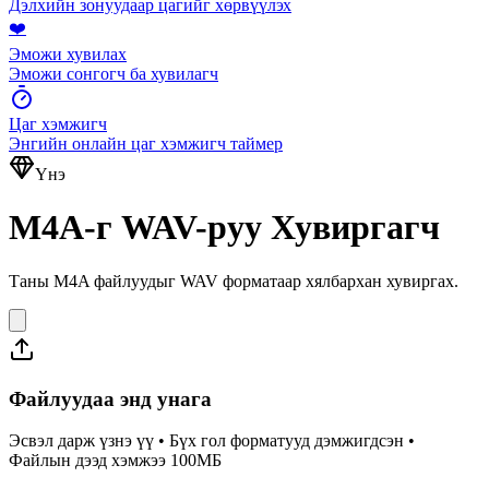
Дэлхийн зонуудаар цагийг хөрвүүлэх
❤️
Эможи хувилах
Эможи сонгогч ба хувилагч
Цаг хэмжигч
Энгийн онлайн цаг хэмжигч таймер
Үнэ
M4A-г WAV-руу Хувиргагч
Таны M4A файлуудыг WAV форматаар хялбархан хувиргах.
Файлуудаа энд унага
Эсвэл дарж үзнэ үү • Бүх гол форматууд дэмжигдсэн •
Файлын дээд хэмжээ 100МБ