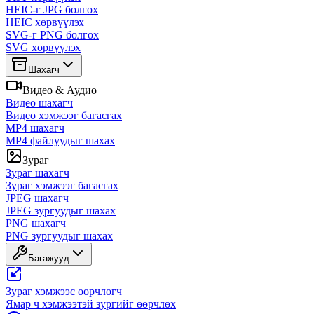
HEIC-г JPG болгох
HEIC хөрвүүлэх
SVG-г PNG болгох
SVG хөрвүүлэх
Шахагч
Видео & Аудио
Видео шахагч
Видео хэмжээг багасгах
MP4 шахагч
MP4 файлуудыг шахах
Зураг
Зураг шахагч
Зураг хэмжээг багасгах
JPEG шахагч
JPEG зургуудыг шахах
PNG шахагч
PNG зургуудыг шахах
Багажууд
Зураг хэмжээс өөрчлөгч
Ямар ч хэмжээтэй зургийг өөрчлөх