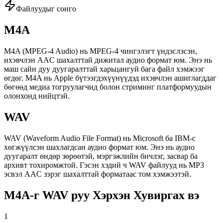
Файлуудыг сонго
M4A
M4A (MPEG-4 Audio) нь MPEG-4 чингэлэгт үндэслэсэн,
ихэвчлэн AAC шахалттай дижитал аудио формат юм. Энэ нь
маш сайн дуу дуугаралттай харьцангуй бага файл хэмжээг
өгдөг. M4A нь Apple бүтээгдэхүүнүүдэд ихэвчлэн ашиглагддаг
бөгөөд медиа тогруулагчид болон стриминг платформуудын
олонхонд нийцтэй.
WAV
WAV (Waveform Audio File Format) нь Microsoft ба IBM-с
хөгжүүлсэн шахлагдсан аудио формат юм. Энэ нь аудио
дуугаралт өндөр зөрөөтэй, мэргэжлийн бичлэг, засвар ба
архивт тохиромжтой. Гэсэн хэдий ч WAV файлууд нь MP3
эсвэл AAC зэрэг шахалттай форматаас том хэмжээтэй.
M4A-г WAV руу Хэрхэн Хувиргах вэ
1