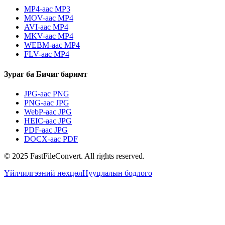
MP4-аас MP3
MOV-аас MP4
AVI-аас MP4
MKV-аас MP4
WEBM-аас MP4
FLV-аас MP4
Зураг ба Бичиг баримт
JPG-аас PNG
PNG-аас JPG
WebP-аас JPG
HEIC-аас JPG
PDF-аас JPG
DOCX-аас PDF
© 2025 FastFileConvert. All rights reserved.
Үйлчилгээний нөхцөл
Нууцлалын бодлого