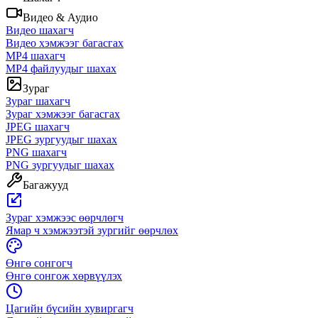
Видео & Аудио
Видео шахагч
Видео хэмжээг багасгах
MP4 шахагч
MP4 файлуудыг шахах
Зураг
Зураг шахагч
Зураг хэмжээг багасгах
JPEG шахагч
JPEG зургуудыг шахах
PNG шахагч
PNG зургуудыг шахах
Багажууд
Зураг хэмжээс өөрчлөгч
Ямар ч хэмжээтэй зургийг өөрчлөх
Өнгө сонгогч
Өнгө сонгож хөрвүүлэх
Цагийн бүсийн хувиргагч