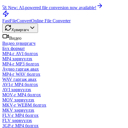
🚀 New: AI-powered file conversion now available!
FastFileConvert
Online File Converter
Хувиргагч
Видео
Видео хувиргагч
Бүх формат
MP4-г AVI болгох
MP4 хөрвүүлэх
MP4-г MP3 болгох
Аудио гаргаж авах
MP4-г WAV болгох
WAV гаргаж авах
AVI-г MP4 болгох
AVI хөрвүүлэх
MOV-г MP4 болгох
MOV хөрвүүлэх
MKV-г WEBM болгох
MKV хөрвүүлэх
FLV-г MP4 болгох
FLV хөрвүүлэх
3GP-г MP4 болгох