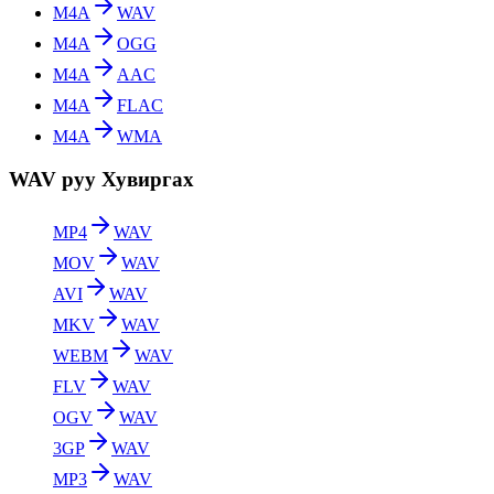
M4A
WAV
M4A
OGG
M4A
AAC
M4A
FLAC
M4A
WMA
WAV руу Хувиргах
MP4
WAV
MOV
WAV
AVI
WAV
MKV
WAV
WEBM
WAV
FLV
WAV
OGV
WAV
3GP
WAV
MP3
WAV