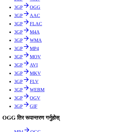
3GP
OGG
3GP
AAC
3GP
FLAC
3GP
M4A
3GP
WMA
3GP
MP4
3GP
MOV
3GP
AVI
3GP
MKV
3GP
FLV
3GP
WEBM
3GP
OGV
3GP
GIF
OGG तिर रूपान्तरण गर्नुहोस्
MP4
OGG