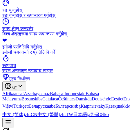
रङ चुन्नुहोस्
रङ चुन्नुहोस् र रूपान्तरण गर्नुहोस्
समय क्षेत्र कनवर्टर
विश्व क्षेत्रहरूमा समय रूपान्तरण गर्नुहोस्
❤️
इमोजी प्रतिलिपि गर्नुहोस्
इमोजी चयनकर्ता र प्रतिलिपि गर्ने
स्टपवाच
सरल अनलाइन स्टपवाच टाइमर
मूल्य निर्धारण
NE
Afrikaans
af
Azərbaycan
az
Bahasa Indonesia
id
Bahasa
Melayu
ms
Bosanski
bs
Català
ca
Čeština
cs
Dansk
da
Deutsch
de
Eesti
et
Eng
Việt
vi
Türkçe
tr
Беларуская
be
Български
bg
Кыргызча
ky
Қазақша
kk
М
中文 (简体)
zh-CN
中文 (繁體)
zh-TW
日本語
ja
한국어
ko