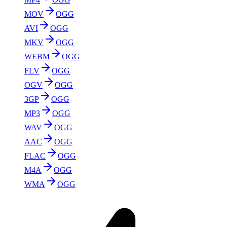
MOV
OGG
AVI
OGG
MKV
OGG
WEBM
OGG
FLV
OGG
OGV
OGG
3GP
OGG
MP3
OGG
WAV
OGG
AAC
OGG
FLAC
OGG
M4A
OGG
WMA
OGG