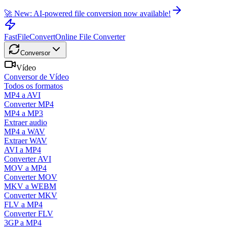
🚀 New: AI-powered file conversion now available!
FastFileConvert
Online File Converter
Conversor
Vídeo
Conversor de Vídeo
Todos os formatos
MP4 a AVI
Converter MP4
MP4 a MP3
Extraer audio
MP4 a WAV
Extraer WAV
AVI a MP4
Converter AVI
MOV a MP4
Converter MOV
MKV a WEBM
Converter MKV
FLV a MP4
Converter FLV
3GP a MP4