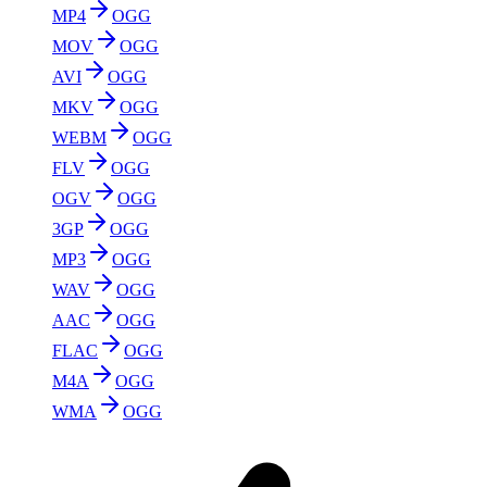
MP4
OGG
MOV
OGG
AVI
OGG
MKV
OGG
WEBM
OGG
FLV
OGG
OGV
OGG
3GP
OGG
MP3
OGG
WAV
OGG
AAC
OGG
FLAC
OGG
M4A
OGG
WMA
OGG