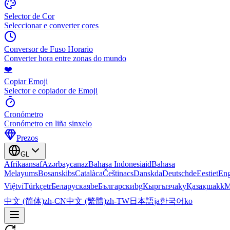
Selector de Cor
Seleccionar e converter cores
Conversor de Fuso Horario
Converter hora entre zonas do mundo
❤️
Copiar Emoji
Selector e copiador de Emoji
Cronómetro
Cronómetro en liña sinxelo
Prezos
GL
Afrikaans
af
Azərbaycan
az
Bahasa Indonesia
id
Bahasa
Melayu
ms
Bosanski
bs
Català
ca
Čeština
cs
Dansk
da
Deutsch
de
Eesti
et
Eng
Việt
vi
Türkçe
tr
Беларуская
be
Български
bg
Кыргызча
ky
Қазақша
kk
М
中文 (简体)
zh-CN
中文 (繁體)
zh-TW
日本語
ja
한국어
ko