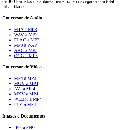
de 400 formatos instantaneamente no teu navegador con total
privacidade.
Conversor de Audio
M4A a MP3
WAV a MP3
FLAC a MP3
MP3 a WAV
AAC a MP3
OGG a MP3
Conversor de Vídeo
MP4 a MP3
MOV a MP4
AVI a MP4
MKV a MP4
WEBM a MP4
FLV a MP4
Imaxes e Documentos
JPG a PNG