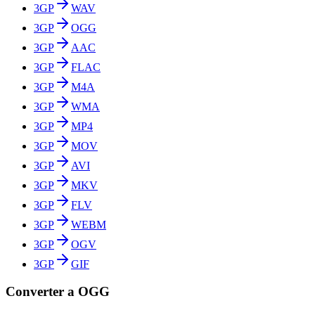
3GP
WAV
3GP
OGG
3GP
AAC
3GP
FLAC
3GP
M4A
3GP
WMA
3GP
MP4
3GP
MOV
3GP
AVI
3GP
MKV
3GP
FLV
3GP
WEBM
3GP
OGV
3GP
GIF
Converter a OGG