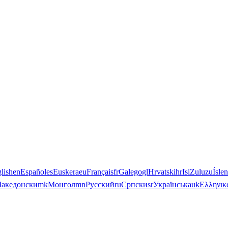
lish
en
Español
es
Euskera
eu
Français
fr
Galego
gl
Hrvatski
hr
IsiZulu
zu
Ísle
акедонски
mk
Монгол
mn
Русский
ru
Српски
sr
Українська
uk
Ελληνικ