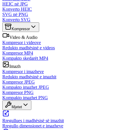
HEIC në JPG
Konverto HEIC
SVG në PNG
Konverto SVG
Kompresor
Video & Audio
Kompresor i videove
Redukto madhësinë e videos
Kompresor MP4
Kompakto skedarët MP4
Imazh
Kompresor i imazheve
Redukto madhësinë e imazhit
Kompresor JPEG
Kompakto imazhet JPEG
Kompresor PNG
Kompakto imazhet PNG
Mjetet
Rregullues i madhësisë së imazhit
Rregullo dimensionet e imazheve