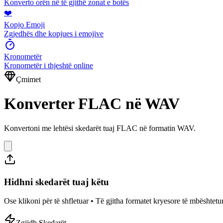
Konverto orën në të gjithë zonat e botës
❤️
Kopjo Emoji
Zgjedhës dhe kopjues i emojive
Kronometër
Kronometër i thjeshtë online
Çmimet
Konverter FLAC në WAV
Konvertoni me lehtësi skedarët tuaj FLAC në formatin WAV.
Hidhni skedarët tuaj këtu
Ose klikoni për të shfletuar • Të gjitha formatet kryesore të mbësht
Zgjidh Skedarët