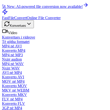
🚀 New: AI-powered file conversion now available!
FastFileConvert
Online File Converter
Konvertues
Video
Konvertues i videove
Të gjitha formatet
MP4 në AVI
Konverto MP4
MP4 në MP3
Nxirr audion
MP4 në WAV
Nxirr WAV
AVI në MP4
Konverto AVI
MOV në MP4
Konverto MOV
MKV në WEBM
Konverto MKV
FLV në MP4
Konverto FLV
3GP në MP4