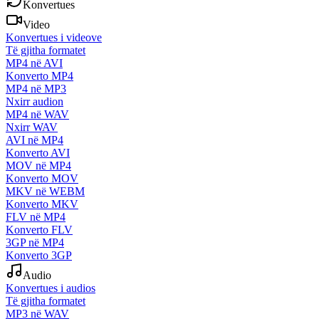
Konvertues
Video
Konvertues i videove
Të gjitha formatet
MP4 në AVI
Konverto MP4
MP4 në MP3
Nxirr audion
MP4 në WAV
Nxirr WAV
AVI në MP4
Konverto AVI
MOV në MP4
Konverto MOV
MKV në WEBM
Konverto MKV
FLV në MP4
Konverto FLV
3GP në MP4
Konverto 3GP
Audio
Konvertues i audios
Të gjitha formatet
MP3 në WAV