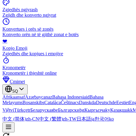
Zgjedhës ngjyrash
Zgjidh dhe konverto ngjyrat
Konvertues i orës së zonës
Konverto orën në të gjithë zonat e botës
❤️
Kopjo Emoji
Zgjedhës dhe kopjues i emojive
Kronometër
Kronometër i thjeshtë online
Çmimet
SQ
Afrikaans
af
Azərbaycan
az
Bahasa Indonesia
id
Bahasa
Melayu
ms
Bosanski
bs
Català
ca
Čeština
cs
Dansk
da
Deutsch
de
Eesti
et
Eng
Việt
vi
Türkçe
tr
Беларуская
be
Български
bg
Кыргызча
ky
Қазақша
kk
М
中文 (简体)
zh-CN
中文 (繁體)
zh-TW
日本語
ja
한국어
ko