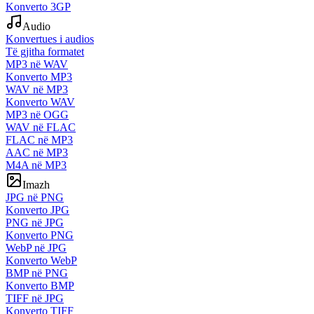
Konverto 3GP
Audio
Konvertues i audios
Të gjitha formatet
MP3 në WAV
Konverto MP3
WAV në MP3
Konverto WAV
MP3 në OGG
WAV në FLAC
FLAC në MP3
AAC në MP3
M4A në MP3
Imazh
JPG në PNG
Konverto JPG
PNG në JPG
Konverto PNG
WebP në JPG
Konverto WebP
BMP në PNG
Konverto BMP
TIFF në JPG
Konverto TIFF