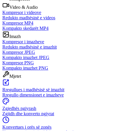
Video & Audio
Kompresor i videove
Redukto madhësinë e videos
Kompresor MP4
Kompakto skedarët MP4
Imazh
Kompresor i imazheve
Redukto madhësinë e imazhit
Kompresor JPEG
Kompakto imazhet JPEG
Kompresor PNG
Kompakto imazhet PNG
Mjetet
Rregullues i madhësisë së imazhit
Rregullo dimensionet e imazheve
Zgjedhës ngjyrash
Zgjidh dhe konverto ngjyrat
Konvertues i orës së zonës