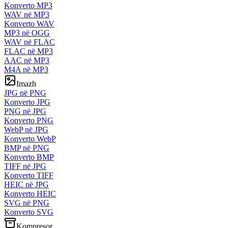
Konverto MP3
WAV në MP3
Konverto WAV
MP3 në OGG
WAV në FLAC
FLAC në MP3
AAC në MP3
M4A në MP3
Imazh
JPG në PNG
Konverto JPG
PNG në JPG
Konverto PNG
WebP në JPG
Konverto WebP
BMP në PNG
Konverto BMP
TIFF në JPG
Konverto TIFF
HEIC në JPG
Konverto HEIC
SVG në PNG
Konverto SVG
Kompresor