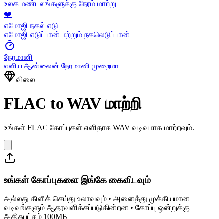
உலக மண்டலங்களுக்கு நேரம் மாற்று
❤️
எமோஜி நகல் எடு
எமோஜி எடுப்பான் மற்றும் நகலெடுப்பான்
நேரமானி
எளிய ஆன்லைன் நேரமானி முறைமா
விலை
FLAC to WAV மாற்றி
உங்கள் FLAC கோப்புகள் எளிதாக WAV வடிவமாக மாற்றவும்.
உங்கள் கோப்புகளை இங்கே கைவிடவும்
அல்லது கிளிக் செய்து உலாவவும் • அனைத்து முக்கியமான
வடிவங்களும் ஆதரவளிக்கப்படுகின்றன • கோப்பு ஒன்றுக்கு
அதிகபட்சம் 100MB