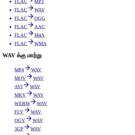
FLAC
MP3
FLAC
WAV
FLAC
OGG
FLAC
AAC
FLAC
M4A
FLAC
WMA
WAV க்கு மாற்று
MP4
WAV
MOV
WAV
AVI
WAV
MKV
WAV
WEBM
WAV
FLV
WAV
OGV
WAV
3GP
WAV