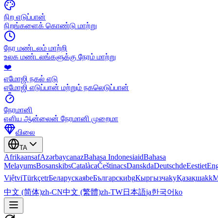
நிற எடுப்பான்
நிறங்களைக் கொண்டு மாற்று
நேர மண்டலம் மாற்றி
உலக மண்டலங்களுக்கு நேரம் மாற்று
❤️
எமோஜி நகல் எடு
எமோஜி எடுப்பான் மற்றும் நகலெடுப்பான்
நேரமானி
எளிய ஆன்லைன் நேரமானி முறைமா
விலை
TA
Afrikaans
af
Azərbaycan
az
Bahasa Indonesia
id
Bahasa
Melayu
ms
Bosanski
bs
Català
ca
Čeština
cs
Dansk
da
Deutsch
de
Eesti
et
Eng
Việt
vi
Türkçe
tr
Беларуская
be
Български
bg
Кыргызча
ky
Қазақша
kk
М
中文 (简体)
zh-CN
中文 (繁體)
zh-TW
日本語
ja
한국어
ko