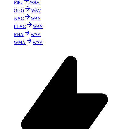
MP3
WAV
OGG
WAV
AAC
WAV
FLAC
WAV
M4A
WAV
WMA
WAV