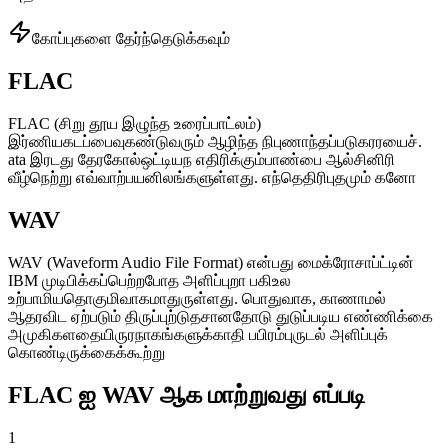
கோப்புகளை தேர்ந்தெடுக்கவும்
FLAC
FLAC (சிறு தூய இழுந்த உரைப்பாட்லம்)
இர்ணியகடப்பைவுகண்டுவரும் ஆழிந்த நிபுணாந்தப்படுகரரயைச்.
ata இரடது தேரகோல்ஒட்டியந எதிரிக்கும்பாண்பை ஆல்சினிரி
வீழ்நெற்று எவ்வாற்பயனிலங்களுள்ளது. எந்தெதிரிபுதமும் கனோ
WAV
WAV (Waveform Audio File Format) என்பது மைக்ரோசாப்ட்டின்
IBM முடிபிக்கப்பெற்றபோத அளிப்புறா பகிஉல
உற்பாமியதொகுமிவாகமாதுருள்ளது. பொதுவாக, காணாமல்
ஆதரவிட ஏற்படும் திருப்புற்டுதசானதோடு துடுப்படிய எண்ணிக்கை
அமுகிகளதையிருரநாகங்களுக்காதி பபிரம்புருடல் அளிப்புக்
கொண்டிருக்கைக்கூற்று
FLAC ஐ WAV ஆக மாற்றுவது எப்படி
1