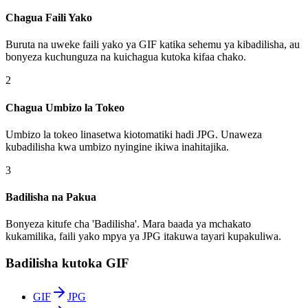
Chagua Faili Yako
Buruta na uweke faili yako ya GIF katika sehemu ya kibadilisha, au
bonyeza kuchunguza na kuichagua kutoka kifaa chako.
2
Chagua Umbizo la Tokeo
Umbizo la tokeo linasetwa kiotomatiki hadi JPG. Unaweza
kubadilisha kwa umbizo nyingine ikiwa inahitajika.
3
Badilisha na Pakua
Bonyeza kitufe cha 'Badilisha'. Mara baada ya mchakato
kukamilika, faili yako mpya ya JPG itakuwa tayari kupakuliwa.
Badilisha kutoka GIF
GIF
JPG