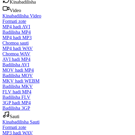
Kinabadilisha
Video
Kinabadilisha Video
Formati zote
MP4 hadi AVI
Badilisha MP4
MP4 hadi MP3
Chomoa sauti
MP4 hadi WAV
Chomoa WAV
AVI hadi MP4
Badilisha AVI
MOV hadi MP4
Badilisha MOV
MKV hadi WEBM
Badilisha MKV
FLV hadi MP4
Badilisha FLV
3GP hadi MP4
Badilisha 3GP
Sauti
Kinabadilisha Sauti
Formati zote
MP3 hadi WAV