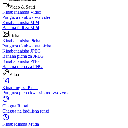
Video & Sauti
Kinabananisha Video
Punguza ukubwa wa video
Kinabananisha MP4
Banana faili za MP4
Picha
Kinabananisha Picha
Punguza ukubwa wa picha
Kinabananisha JPEG
Banana picha za JPEG
Kinabananisha PNG
Banana picha za PNG
Vifaa
Kinapunguza Picha
Punguza picha kwa vipimo vyovyote
Chagua Rangi
Chagua na badilisha rangi
Kinabadilisha Muda