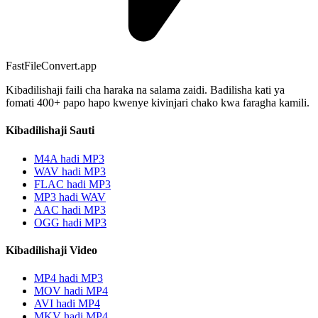
FastFileConvert.app
Kibadilishaji faili cha haraka na salama zaidi. Badilisha kati ya
fomati 400+ papo hapo kwenye kivinjari chako kwa faragha kamili.
Kibadilishaji Sauti
M4A hadi MP3
WAV hadi MP3
FLAC hadi MP3
MP3 hadi WAV
AAC hadi MP3
OGG hadi MP3
Kibadilishaji Video
MP4 hadi MP3
MOV hadi MP4
AVI hadi MP4
MKV hadi MP4