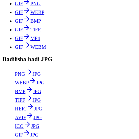
GIF
PNG
GIF
WEBP
GIF
BMP
GIF
TIFF
GIF
MP4
GIF
WEBM
Badilisha hadi JPG
PNG
JPG
WEBP
JPG
BMP
JPG
TIFF
JPG
HEIC
JPG
AVIF
JPG
ICO
JPG
GIF
JPG