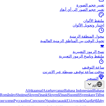
na
cs
Dansk
da
Deutsch
de
Eesti
et
English
en
Español
es
Euskera
eu
Français
fr
ੀ
pa
ଓଡ଼ିଆ
or
தமிழ்
ta
తెలుగు
te
ಕನ್ನಡ
kn
മലയാളം
ml
සිංහල
si
ไทย
th
မြန်မာ
m