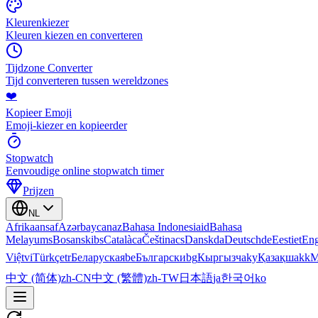
Kleurenkiezer
Kleuren kiezen en converteren
Tijdzone Converter
Tijd converteren tussen wereldzones
❤️
Kopieer Emoji
Emoji-kiezer en kopieerder
Stopwatch
Eenvoudige online stopwatch timer
Prijzen
NL
Afrikaans
af
Azərbaycan
az
Bahasa Indonesia
id
Bahasa
Melayu
ms
Bosanski
bs
Català
ca
Čeština
cs
Dansk
da
Deutsch
de
Eesti
et
Eng
Việt
vi
Türkçe
tr
Беларуская
be
Български
bg
Кыргызча
ky
Қазақша
kk
М
中文 (简体)
zh-CN
中文 (繁體)
zh-TW
日本語
ja
한국어
ko