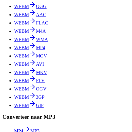
WEBM
OGG
WEBM
AAC
WEBM
FLAC
WEBM
M4A
WEBM
WMA
WEBM
MP4
WEBM
MOV
WEBM
AVI
WEBM
MKV
WEBM
FLV
WEBM
OGV
WEBM
3GP
WEBM
GIF
Converteer naar MP3
MP4
MP3