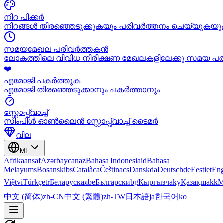
നിറ പിക്കർ
നിറങ്ങൾ തിരഞ്ഞെടുക്കുകയും പരിവർത്തനം ചെയ്യുകയു
സമയമേഖല പരിവർത്തകൻ
ലോകത്തിലെ വിവിധ നിരീക്ഷണ മേഖലകളിലേക്കു സമയ പ
❤️
എമോജി പകർത്തുക
എമോജി തിരഞ്ഞെടുക്കാനും പകർത്താനും
സ്റ്റോപ്പ്വാച്ച്
സിംപിൾ ഓൺലൈൻ സ്റ്റോപ്പ്വാച്ച് ടൈമർ
വില
ML
Afrikaans
af
Azərbaycan
az
Bahasa Indonesia
id
Bahasa
Melayu
ms
Bosanski
bs
Català
ca
Čeština
cs
Dansk
da
Deutsch
de
Eesti
et
Eng
Việt
vi
Türkçe
tr
Беларуская
be
Български
bg
Кыргызча
ky
Қазақша
kk
М
中文 (简体)
zh-CN
中文 (繁體)
zh-TW
日本語
ja
한국어
ko