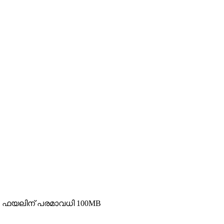
രു ഫയലിന് പരമാവധി 100MB