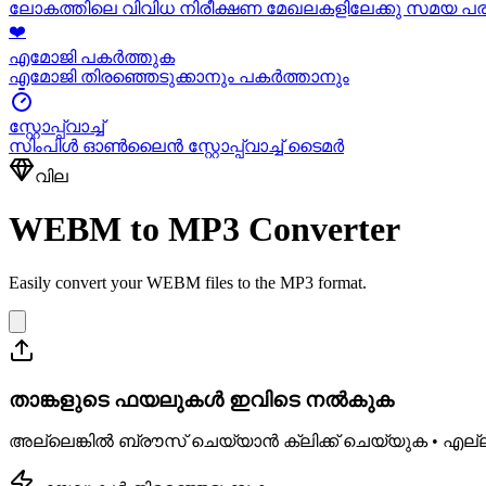
ലോകത്തിലെ വിവിധ നിരീക്ഷണ മേഖലകളിലേക്കു സമയ പ
❤️
എമോജി പകർത്തുക
എമോജി തിരഞ്ഞെടുക്കാനും പകർത്താനും
സ്റ്റോപ്പ്വാച്ച്
സിംപിൾ ഓൺലൈൻ സ്റ്റോപ്പ്വാച്ച് ടൈമർ
വില
WEBM to MP3 Converter
Easily convert your WEBM files to the MP3 format.
താങ്കളുടെ ഫയലുകൾ ഇവിടെ നൽകുക
അല്ലെങ്കിൽ ബ്രൗസ് ചെയ്യാൻ ക്ലിക്ക് ചെയ്യുക • എല്