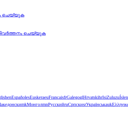
ം ചെയ്യുക
രിവർത്തനം ചെയ്യുക
lish
en
Español
es
Euskera
eu
Français
fr
Galego
gl
Hrvatski
hr
IsiZulu
zu
Ísle
акедонски
mk
Монгол
mn
Русский
ru
Српски
sr
Українська
uk
Ελληνικ