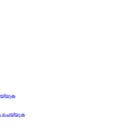
െയ്യുക
ം ചെയ്യുക