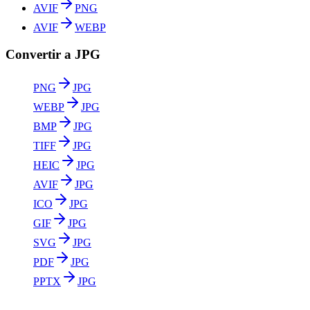
AVIF
PNG
AVIF
WEBP
Convertir a JPG
PNG
JPG
WEBP
JPG
BMP
JPG
TIFF
JPG
HEIC
JPG
AVIF
JPG
ICO
JPG
GIF
JPG
SVG
JPG
PDF
JPG
PPTX
JPG