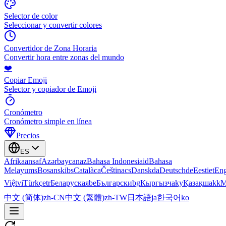
Selector de color
Seleccionar y convertir colores
Convertidor de Zona Horaria
Convertir hora entre zonas del mundo
❤️
Copiar Emoji
Selector y copiador de Emoji
Cronómetro
Cronómetro simple en línea
Precios
ES
Afrikaans
af
Azərbaycan
az
Bahasa Indonesia
id
Bahasa
Melayu
ms
Bosanski
bs
Català
ca
Čeština
cs
Dansk
da
Deutsch
de
Eesti
et
Eng
Việt
vi
Türkçe
tr
Беларуская
be
Български
bg
Кыргызча
ky
Қазақша
kk
М
中文 (简体)
zh-CN
中文 (繁體)
zh-TW
日本語
ja
한국어
ko