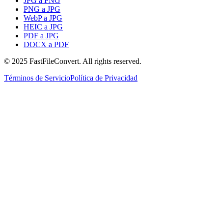
JPG a PNG
PNG a JPG
WebP a JPG
HEIC a JPG
PDF a JPG
DOCX a PDF
© 2025 FastFileConvert. All rights reserved.
Términos de Servicio
Política de Privacidad