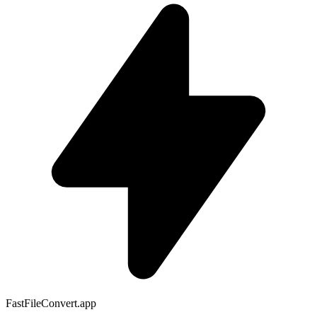
FastFileConvert.app