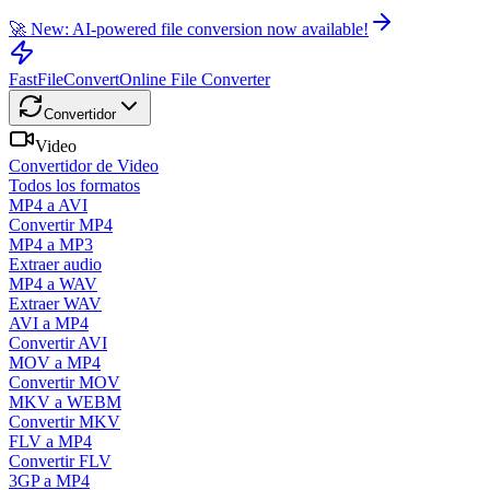
🚀 New: AI-powered file conversion now available!
FastFileConvert
Online File Converter
Convertidor
Video
Convertidor de Video
Todos los formatos
MP4 a AVI
Convertir MP4
MP4 a MP3
Extraer audio
MP4 a WAV
Extraer WAV
AVI a MP4
Convertir AVI
MOV a MP4
Convertir MOV
MKV a WEBM
Convertir MKV
FLV a MP4
Convertir FLV
3GP a MP4