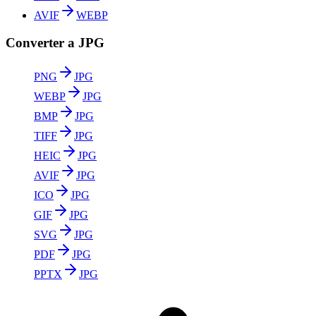
AVIF
WEBP
Converter a JPG
PNG
JPG
WEBP
JPG
BMP
JPG
TIFF
JPG
HEIC
JPG
AVIF
JPG
ICO
JPG
GIF
JPG
SVG
JPG
PDF
JPG
PPTX
JPG