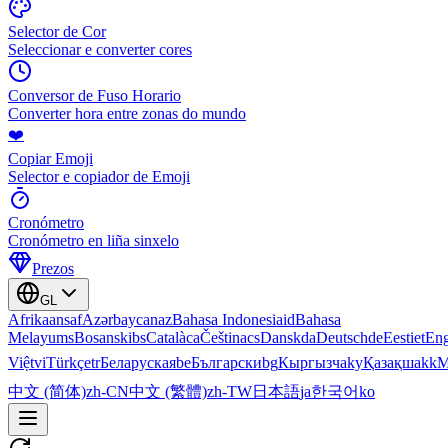
Selector de Cor
Seleccionar e converter cores
Conversor de Fuso Horario
Converter hora entre zonas do mundo
❤️
Copiar Emoji
Selector e copiador de Emoji
Cronómetro
Cronómetro en liña sinxelo
Prezos
GL
Afrikaans
af
Azərbaycan
az
Bahasa Indonesia
id
Bahasa
Melayu
ms
Bosanski
bs
Català
ca
Čeština
cs
Dansk
da
Deutsch
de
Eesti
et
Eng
Việt
vi
Türkçe
tr
Беларуская
be
Български
bg
Кыргызча
ky
Қазақша
kk
М
中文 (简体)
zh-CN
中文 (繁體)
zh-TW
日本語
ja
한국어
ko