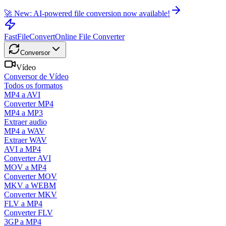
🚀 New: AI-powered file conversion now available!
FastFileConvert
Online File Converter
Conversor
Vídeo
Conversor de Vídeo
Todos os formatos
MP4 a AVI
Converter MP4
MP4 a MP3
Extraer audio
MP4 a WAV
Extraer WAV
AVI a MP4
Converter AVI
MOV a MP4
Converter MOV
MKV a WEBM
Converter MKV
FLV a MP4
Converter FLV
3GP a MP4