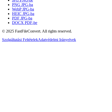
JPG PNG-be
PNG JPG-ba
WebP JPG-ba
HEIC JPG-ba
PDF JPG-ba
DOCX PDF-be
© 2025 FastFileConvert. All rights reserved.
Szolgáltatási Feltételek
Adatvédelmi Irányelvek