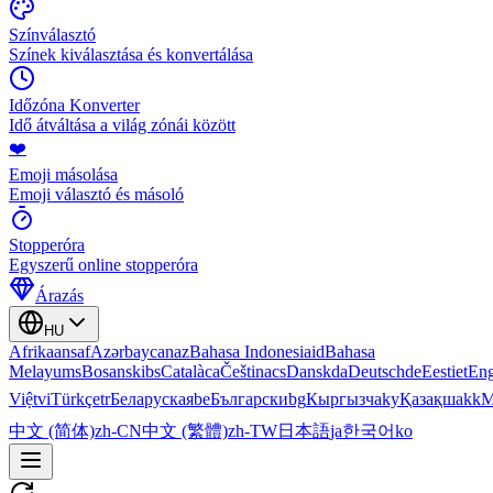
Színválasztó
Színek kiválasztása és konvertálása
Időzóna Konverter
Idő átváltása a világ zónái között
❤️
Emoji másolása
Emoji választó és másoló
Stopperóra
Egyszerű online stopperóra
Árazás
HU
Afrikaans
af
Azərbaycan
az
Bahasa Indonesia
id
Bahasa
Melayu
ms
Bosanski
bs
Català
ca
Čeština
cs
Dansk
da
Deutsch
de
Eesti
et
Eng
Việt
vi
Türkçe
tr
Беларуская
be
Български
bg
Кыргызча
ky
Қазақша
kk
М
中文 (简体)
zh-CN
中文 (繁體)
zh-TW
日本語
ja
한국어
ko