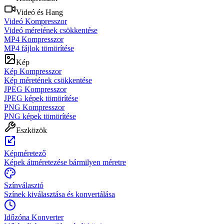
Videó és Hang
Videó Kompresszor
Videó méretének csökkentése
MP4 Kompresszor
MP4 fájlok tömörítése
Kép
Kép Kompresszor
Kép méretének csökkentése
JPEG Kompresszor
JPEG képek tömörítése
PNG Kompresszor
PNG képek tömörítése
Eszközök
Képméretező
Képek átméretezése bármilyen méretre
Színválasztó
Színek kiválasztása és konvertálása
Időzóna Konverter