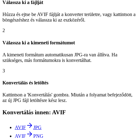
Válassza ki a fájlját
Húzza és ejtse be AVIF fájlját a konverter területre, vagy kattintson a
böngészéshez és válassza ki az eszközéről.
2
Válassza ki a kimeneti formátumot
A kimeneti formátum automatikusan JPG-ra van állítva. Ha
szükséges, más formátumokra is konvertálhat.
3
Konvertálás és letöltés
Kattintson a 'Konvertálás' gombra. Miután a folyamat befejeződött,
az új JPG fájl letöltésre kész lesz.
Konvertálás innen: AVIF
AVIF
JPG
AVIF
PNG