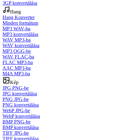
3GP konvertálása
Hang
Hang Konverter
Minden formátum
MP3 WAV-ba
MP3 konvertálása
WAV MP3-ba
WAV konvertálása
MP3 OGG-be
WAV FLAC-ba
FLAC MP3-ba
AAC MP3-ba
M4A MP3-ba
Kép
JPG PNG-be
JPG konvertálása
PNG JPG-be
PNG konvertálása
WebP JPG-be
WebP konvertálása
BMP PNG-be
BMP konvertálása
TIFF JPG-be
TIFF konvertálása