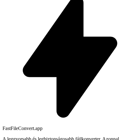
FastFileConvert.app
A leggyorsabb és legbiztonságosabb fájlkonverter. Azonnal