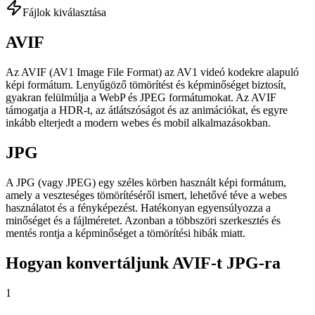
Fájlok kiválasztása
AVIF
Az AVIF (AV1 Image File Format) az AV1 videó kodekre alapuló
képi formátum. Lenyűgöző tömörítést és képminőséget biztosít,
gyakran felülmúlja a WebP és JPEG formátumokat. Az AVIF
támogatja a HDR-t, az átlátszóságot és az animációkat, és egyre
inkább elterjedt a modern webes és mobil alkalmazásokban.
JPG
A JPG (vagy JPEG) egy széles körben használt képi formátum,
amely a veszteséges tömörítéséről ismert, lehetővé téve a webes
használatot és a fényképezést. Hatékonyan egyensúlyozza a
minőséget és a fájlméretet. Azonban a többszöri szerkesztés és
mentés rontja a képminőséget a tömörítési hibák miatt.
Hogyan konvertáljunk AVIF-t JPG-ra
1