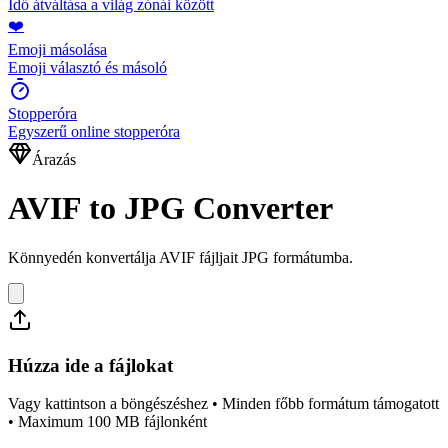
Idő átváltása a világ zónái között
❤️
Emoji másolása
Emoji választó és másoló
Stopperóra
Egyszerű online stopperóra
Árazás
AVIF to JPG Converter
Könnyedén konvertálja AVIF fájljait JPG formátumba.
Húzza ide a fájlokat
Vagy kattintson a böngészéshez • Minden főbb formátum támogatott
• Maximum 100 MB fájlonként