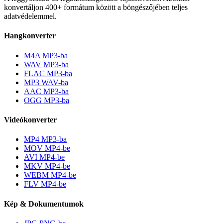
konvertáljon 400+ formátum között a böngészőjében teljes
adatvédelemmel.
Hangkonverter
M4A MP3-ba
WAV MP3-ba
FLAC MP3-ba
MP3 WAV-ba
AAC MP3-ba
OGG MP3-ba
Videókonverter
MP4 MP3-ba
MOV MP4-be
AVI MP4-be
MKV MP4-be
WEBM MP4-be
FLV MP4-be
Kép & Dokumentumok