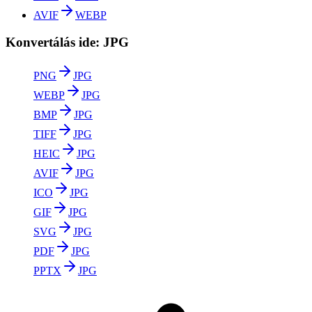
AVIF
WEBP
Konvertálás ide: JPG
PNG
JPG
WEBP
JPG
BMP
JPG
TIFF
JPG
HEIC
JPG
AVIF
JPG
ICO
JPG
GIF
JPG
SVG
JPG
PDF
JPG
PPTX
JPG