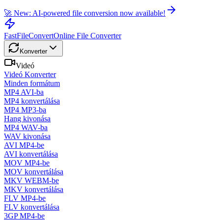
🚀 New: AI-powered file conversion now available!
FastFileConvert
Online File Converter
Konverter
Videó
Videó Konverter
Minden formátum
MP4 AVI-ba
MP4 konvertálása
MP4 MP3-ba
Hang kivonása
MP4 WAV-ba
WAV kivonása
AVI MP4-be
AVI konvertálása
MOV MP4-be
MOV konvertálása
MKV WEBM-be
MKV konvertálása
FLV MP4-be
FLV konvertálása
3GP MP4-be