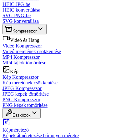
HEIC JPG-be
HEIC konvertálása
SVG PNG-be
SVG konvertálása
Kompresszor
Videó és Hang
Videó Kompresszor
Videó méretének csökkentése
MP4 Kompresszor
MP4 fájlok tömörítése
Kép
Kép Kompresszor
Kép méretének csökkentése
JPEG Kompresszor
JPEG képek tömörítése
PNG Kompresszor
PNG képek tömörítése
Eszközök
Képméretező
Képek átméretezése bármilyen méretre