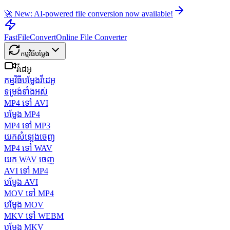
🚀 New: AI-powered file conversion now available!
FastFileConvert
Online File Converter
កម្មវិធីបម្លែង
វីដេអូ
កម្មវិធីបម្លែងវីដេអូ
ទម្រង់ទាំងអស់
MP4 ទៅ AVI
បម្លែង MP4
MP4 ទៅ MP3
យកសំឡេងចេញ
MP4 ទៅ WAV
យក WAV ចេញ
AVI ទៅ MP4
បម្លែង AVI
MOV ទៅ MP4
បម្លែង MOV
MKV ទៅ WEBM
បម្លែង MKV