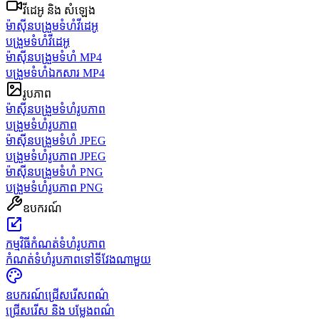
វីដេអូ និង សំឡេង
ម៉ាស៊ីនបង្រួមទំហំវីដេអូ
បង្រួមទំហំវីដេអូ
ម៉ាស៊ីនបង្រួមទំហំ MP4
បង្រួមទំហំឯកសារ MP4
រូបភាព
ម៉ាស៊ីនបង្រួមទំហំរូបភាព
បង្រួមទំហំរូបភាព
ម៉ាស៊ីនបង្រួមទំហំ JPEG
បង្រួមទំហំរូបភាព JPEG
ម៉ាស៊ីនបង្រួមទំហំ PNG
បង្រួមទំហំរូបភាព PNG
ឧបករណ៍
កម្មវិធីកំណត់ទំហំរូបភាព
កំណត់ទំហំរូបភាពទៅទីវែងណាមួយ
ឧបករណ៍ជ្រើសរើសពណ៌
ជ្រើសរើស និង បម្លែងពណ៌