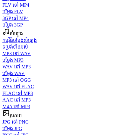
FLV ទៅ MP4
បម្លែង FLV
3GP ទៅ MP4
បម្លែង 3GP
សំឡេង
កម្មវិធីបម្លែងសំឡេង
ទម្រង់ទាំងអស់
MP3 ទៅ WAV
បម្លែង MP3
WAV ទៅ MP3
បម្លែង WAV
MP3 ទៅ OGG
WAV ទៅ FLAC
FLAC ទៅ MP3
AAC ទៅ MP3
M4A ទៅ MP3
រូបភាព
JPG ទៅ PNG
បម្លែង JPG