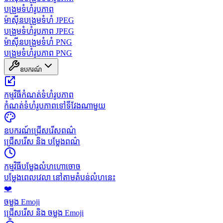
បង្រួមទំហំរូបភាព
ម៉ាស៊ីនបង្រួមទំហំ JPEG
បង្រួមទំហំរូបភាព JPEG
ម៉ាស៊ីនបង្រួមទំហំ PNG
បង្រួមទំហំរូបភាព PNG
ឧបករណ៍
កម្មវិធីកំណត់ទំហំរូបភាព
កំណត់ទំហំរូបភាពទៅទីវែងណាមួយ
ឧបករណ៍ជ្រើសរើសពណ៌
ជ្រើសរើស និង បម្លែងពណ៌
កម្មវិធីបម្លែងលំហហោចោច
បម្លែងពេលវេលា នៅតាមតំបន់លំហនេះ
❤️
ចម្លង Emoji
ជ្រើសរើស និង ចម្លង Emoji