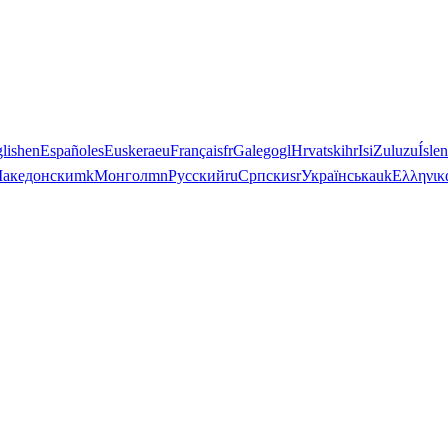
lish
en
Español
es
Euskera
eu
Français
fr
Galego
gl
Hrvatski
hr
IsiZulu
zu
Ísle
акедонски
mk
Монгол
mn
Русский
ru
Српски
sr
Українська
uk
Ελληνικ