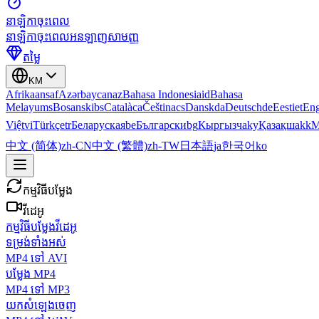
នាឡិកាចុះពេល
នាឡិកាចុះពេលអនឡាញសាមញ្ញ
តម្លៃ
KM
Afrikaans
af
Azərbaycan
az
Bahasa Indonesia
id
Bahasa
Melayu
ms
Bosanski
bs
Català
ca
Čeština
cs
Dansk
da
Deutsch
de
Eesti
et
Eng
Việt
vi
Türkçe
tr
Беларуская
be
Български
bg
Кыргызча
ky
Қазақша
kk
М
中文 (简体)
zh-CN
中文 (繁體)
zh-TW
日本語
ja
한국어
ko
កម្មវិធីបម្លែង
វីដេអូ
កម្មវិធីបម្លែងវីដេអូ
ទម្រង់ទាំងអស់
MP4 ទៅ AVI
បម្លែង MP4
MP4 ទៅ MP3
យកសំឡេងចេញ