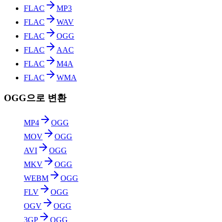
FLAC
MP3
FLAC
WAV
FLAC
OGG
FLAC
AAC
FLAC
M4A
FLAC
WMA
OGG으로 변환
MP4
OGG
MOV
OGG
AVI
OGG
MKV
OGG
WEBM
OGG
FLV
OGG
OGV
OGG
3GP
OGG