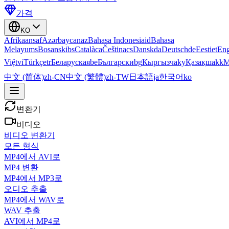
가격
KO
Afrikaans
af
Azərbaycan
az
Bahasa Indonesia
id
Bahasa
Melayu
ms
Bosanski
bs
Català
ca
Čeština
cs
Dansk
da
Deutsch
de
Eesti
et
Eng
Việt
vi
Türkçe
tr
Беларуская
be
Български
bg
Кыргызча
ky
Қазақша
kk
М
中文 (简体)
zh-CN
中文 (繁體)
zh-TW
日本語
ja
한국어
ko
변환기
비디오
비디오 변환기
모든 형식
MP4에서 AVI로
MP4 변환
MP4에서 MP3로
오디오 추출
MP4에서 WAV로
WAV 추출
AVI에서 MP4로