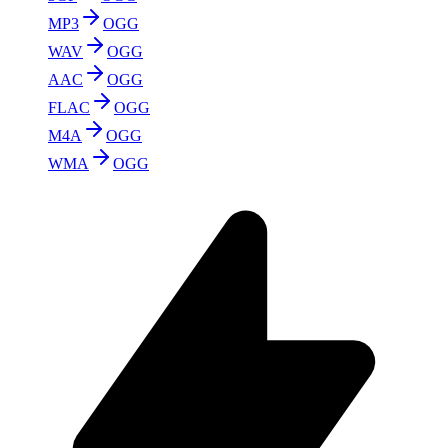
MP3
OGG
WAV
OGG
AAC
OGG
FLAC
OGG
M4A
OGG
WMA
OGG