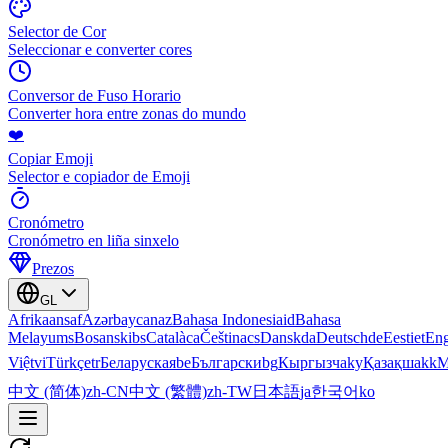
Selector de Cor
Seleccionar e converter cores
Conversor de Fuso Horario
Converter hora entre zonas do mundo
❤️
Copiar Emoji
Selector e copiador de Emoji
Cronómetro
Cronómetro en liña sinxelo
Prezos
GL
Afrikaans
af
Azərbaycan
az
Bahasa Indonesia
id
Bahasa
Melayu
ms
Bosanski
bs
Català
ca
Čeština
cs
Dansk
da
Deutsch
de
Eesti
et
Eng
Việt
vi
Türkçe
tr
Беларуская
be
Български
bg
Кыргызча
ky
Қазақша
kk
М
中文 (简体)
zh-CN
中文 (繁體)
zh-TW
日本語
ja
한국어
ko