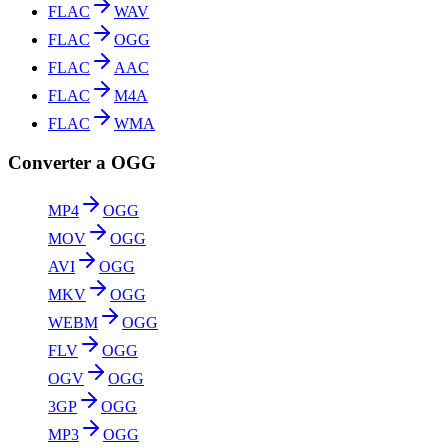
FLAC
WAV
FLAC
OGG
FLAC
AAC
FLAC
M4A
FLAC
WMA
Converter a OGG
MP4
OGG
MOV
OGG
AVI
OGG
MKV
OGG
WEBM
OGG
FLV
OGG
OGV
OGG
3GP
OGG
MP3
OGG