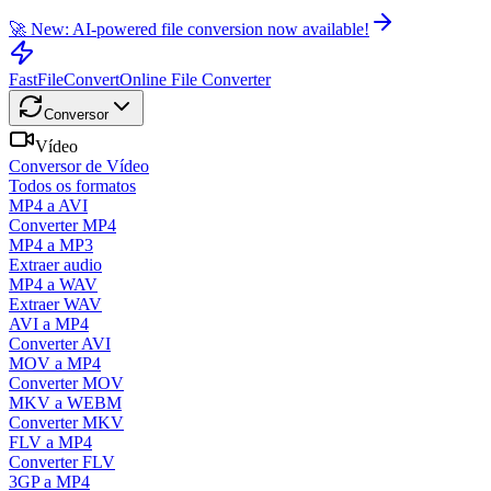
🚀 New: AI-powered file conversion now available!
FastFileConvert
Online File Converter
Conversor
Vídeo
Conversor de Vídeo
Todos os formatos
MP4 a AVI
Converter MP4
MP4 a MP3
Extraer audio
MP4 a WAV
Extraer WAV
AVI a MP4
Converter AVI
MOV a MP4
Converter MOV
MKV a WEBM
Converter MKV
FLV a MP4
Converter FLV
3GP a MP4