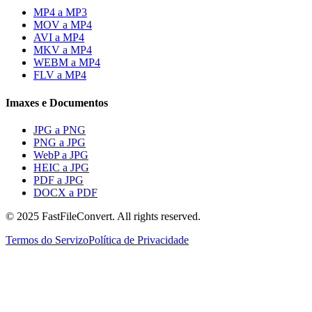
MP4 a MP3
MOV a MP4
AVI a MP4
MKV a MP4
WEBM a MP4
FLV a MP4
Imaxes e Documentos
JPG a PNG
PNG a JPG
WebP a JPG
HEIC a JPG
PDF a JPG
DOCX a PDF
© 2025 FastFileConvert. All rights reserved.
Termos do Servizo
Política de Privacidade