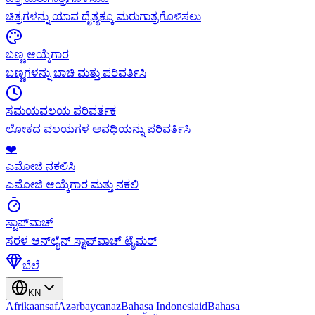
ಚಿತ್ರಗಳನ್ನು ಯಾವ ದೈತ್ಯಕ್ಕೂ ಮರುಗಾತ್ರಗೊಳಿಸಲು
ಬಣ್ಣ ಆಯ್ಕೆಗಾರ
ಬಣ್ಣಗಳನ್ನು ಬಾಚಿ ಮತ್ತು ಪರಿವರ್ತಿಸಿ
ಸಮಯವಲಯ ಪರಿವರ್ತಕ
ಲೋಕದ ವಲಯಗಳ ಅವಧಿಯನ್ನು ಪರಿವರ್ತಿಸಿ
❤️
ಎಮೋಜಿ ನಕಲಿಸಿ
ಎಮೋಜಿ ಆಯ್ಕೆಗಾರ ಮತ್ತು ನಕಲಿ
ಸ್ಟಾಪ್‌ವಾಚ್
ಸರಳ ಆನ್‌ಲೈನ್ ಸ್ಟಾಪ್‌ವಾಚ್ ಟೈಮರ್
ಬೆಲೆ
KN
Afrikaans
af
Azərbaycan
az
Bahasa Indonesia
id
Bahasa