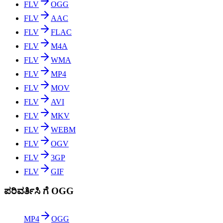
FLV
OGG
FLV
AAC
FLV
FLAC
FLV
M4A
FLV
WMA
FLV
MP4
FLV
MOV
FLV
AVI
FLV
MKV
FLV
WEBM
FLV
OGV
FLV
3GP
FLV
GIF
ಪರಿವರ್ತಿಸಿ ಗೆ OGG
MP4
OGG