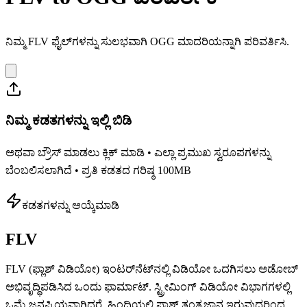
ನಿಮ್ಮ FLV ಫೈಲ್‌ಗಳನ್ನು ಸುಲಭವಾಗಿ OGG ಮಾದರಿಯನ್ನಾಗಿ ಪರಿವರ್ತಿಸಿ.
ನಿಮ್ಮ ಕಡತಗಳನ್ನು ಇಲ್ಲಿ ಬಿಡಿ
ಅಥವಾ ಬ್ರೌಸ್ ಮಾಡಲು ಕ್ಲಿಕ್ ಮಾಡಿ • ಎಲ್ಲಾ ಪ್ರಮುಖ ಸ್ವರೂಪಗಳನ್ನು
ಬೆಂಬಲಿಸಲಾಗಿದೆ • ಪ್ರತಿ ಕಡತದ ಗರಿಷ್ಠ 100MB
ಕಡತಗಳನ್ನು ಆಯ್ಕೆಮಾಡಿ
FLV
FLV (ಫ್ಲಾಶ್ ವಿಡಿಯೋ) ಇಂಟರ್‌ನೆಟ್‌ನಲ್ಲಿ ವಿಡಿಯೋ ಒದಗಿಸಲು ಅಡೋಬ್
ಅಭಿವೃದ್ಧಿಪಡಿಸಿದ ಒಂದು ಫಾರ್ಮಾಟ್. ಸ್ಟ್ರೀಮಿಂಗ್ ವಿಡಿಯೋ ವಿಭಾಗಗಳಲ್ಲಿ
ಒಮ್ಮೆ ಜನಪ್ರಿಯವಾಗಿದ್ದರೆ, ಹಿಂದಿಯಲ್ಲಿ ಫ್ಲಾಶ್ ತಂತ್ರಜ್ಞಾನ ಇರುವುದರಿಂದ