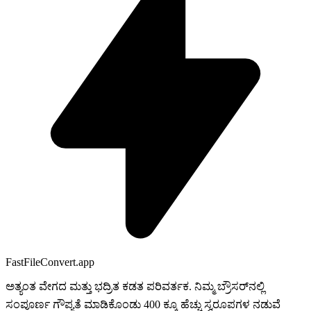
FastFileConvert.app
ಅತ್ಯಂತ ವೇಗದ ಮತ್ತು ಭದ್ರಿತ ಕಡತ ಪರಿವರ್ತಕ. ನಿಮ್ಮ ಬ್ರೌಸರ್‌ನಲ್ಲಿ
ಸಂಪೂರ್ಣ ಗೌಪ್ಯತೆ ಮಾಡಿಕೊಂಡು 400 ಕ್ಕೂ ಹೆಚ್ಚು ಸ್ವರೂಪಗಳ ನಡುವೆ