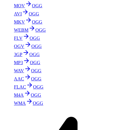
MOV
OGG
AVI
OGG
MKV
OGG
WEBM
OGG
FLV
OGG
OGV
OGG
3GP
OGG
MP3
OGG
WAV
OGG
AAC
OGG
FLAC
OGG
M4A
OGG
WMA
OGG