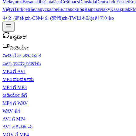
Melayu
ms
Bosanski
bs
Català
ca
Čeština
cs
Dansk
da
Deutsch
de
Eesti
et
Eng
Việt
vi
Türkçe
tr
Беларуская
be
Български
bg
Кыргызча
ky
Қазақша
kk
М
中文 (简体)
zh-CN
中文 (繁體)
zh-TW
日本語
ja
한국어
ko
ಕನ್ವರ್ಟರ್
ವೀಡಿಯೋ
ವೀಡಿಯೋ ಪರಿವರ್ತಕ
ಎಲ್ಲಾ ಫಾರ್ಮ್ಯಾಟ್‌ಗಳು
MP4 ಗೆ AVI
MP4 ಪರಿವರ್ತಿಸು
MP4 ಗೆ MP3
ಆಡಿಯೋ ತೆಗೆ
MP4 ಗೆ WAV
WAV ತೆಗೆ
AVI ಗೆ MP4
AVI ಪರಿವರ್ತಿಸು
MOV ಗೆ MP4