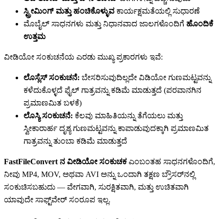
ಸ್ಟ್ರೀಮಿಂಗ್ ಮತ್ತು ಹಂಚಿಕೊಳ್ಳುವ
ಕಾರ್ಯಕ್ಷಮತೆಯಲ್ಲಿ ಸುಧಾರಣೆ
ಮೊಬೈಲ್ ಸಾಧನಗಳು ಮತ್ತು ನಿಧಾನವಾದ ಜಾಲಗಳೊಂದಿಗೆ
ಹೊಂದಿಕೆ
ಉತ್ತಮ
ವೀಡಿಯೋ ಸಂಕುಚನೆಯ ಎರಡು ಮುಖ್ಯ ಪ್ರಕಾರಗಳು ಇವೆ:
ಲೊಸ್ಲೆಸ್ ಸಂಕುಚನೆ:
ಬೇಸರಿಸುವುದಿಲ್ಲದೇ ವಿಡಿಯೋ ಗುಣಮಟ್ಟವನ್ನು
ಕಳೆದುಕೊಳ್ಳದೆ ಫೈಲ್ ಗಾತ್ರವನ್ನು ಕಡಿಮೆ ಮಾಡುತ್ತದೆ (ಪರವಾನಗಿನ
ಪ್ರಮಾಣಮಿತ ಬಳಕೆ)
ಲೊಸ್ಯಿ ಸಂಕುಚನೆ:
ಕೆಲವು ಮಾಹಿತಿಯನ್ನು ತೆಗೆಯಲು ಮತ್ತು
ಸ್ವೀಕಾರಾರ್ಹ ದೃಶ್ಯ ಗುಣಮಟ್ಟವನ್ನು ಕಾಪಾಡುವುದಕ್ಕಾಗಿ ಪ್ರಮಾಣಮಿತ
ಗಾತ್ರವನ್ನು ತುಂಬಾ ಕಡಿಮೆ ಮಾಡುತ್ತದೆ
FastFileConvert ನ ವೀಡಿಯೋ ಸಂಕುಚಕ
ಎಂಬಂತಹ ಸಾಧನಗಳೊಂದಿಗೆ,
ನೀವು MP4, MOV, ಅಥವಾ AVI ಅನ್ನು ಒಂದಾಗಿ ತಕ್ಷಣ ಬ್ರೌಸರ್‌ನಲ್ಲಿ
ಸಂಕುಚಿಸಬಹುದು — ವೇಗವಾಗಿ, ಸುರಕ್ಷಿತವಾಗಿ, ಮತ್ತು ಉಚಿತವಾಗಿ
ಯಾವುದೇ ಸಾಫ್ಟ್‌ವೇರ್ ಸಂರೂಪ ಇಲ್ಲ.