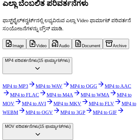
ಎಲ್ಲಾ ಬೆಂಬಲಿತ ಪರಿವರ್ತನೆಗಳು
ಫಾಸ್ಟ್‌ಫೈಲ್‌ಕನ್ವರ್ಟ್‌ನಲ್ಲಿ ಲಭ್ಯವಿರುವ ಎಲ್ಲಾ Video ಫಾರ್ಮಾಟ್ ಪರಿವರ್ತನೆ
ಸಂಯೋಜನೆಗಳನ್ನು ಬ್ರೌಸ್ ಮಾಡಿ.
Image
Video
Audio
Document
Archive
MP4 ಪರಿವರ್ತನೆಗಳು
(
15 ಫಾರ್ಮ್ಯಾಟ್‌ಗಳು
)
MP4 to MP3
MP4 to WAV
MP4 to OGG
MP4 to AAC
MP4 to FLAC
MP4 to M4A
MP4 to WMA
MP4 to
MOV
MP4 to AVI
MP4 to MKV
MP4 to FLV
MP4 to
WEBM
MP4 to OGV
MP4 to 3GP
MP4 to GIF
MOV ಪರಿವರ್ತನೆಗಳು
(
15 ಫಾರ್ಮ್ಯಾಟ್‌ಗಳು
)