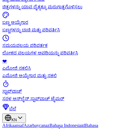
ಚಿತ್ರಗಳನ್ನು ಯಾವ ದೈತ್ಯಕ್ಕೂ ಮರುಗಾತ್ರಗೊಳಿಸಲು
ಬಣ್ಣ ಆಯ್ಕೆಗಾರ
ಬಣ್ಣಗಳನ್ನು ಬಾಚಿ ಮತ್ತು ಪರಿವರ್ತಿಸಿ
ಸಮಯವಲಯ ಪರಿವರ್ತಕ
ಲೋಕದ ವಲಯಗಳ ಅವಧಿಯನ್ನು ಪರಿವರ್ತಿಸಿ
❤️
ಎಮೋಜಿ ನಕಲಿಸಿ
ಎಮೋಜಿ ಆಯ್ಕೆಗಾರ ಮತ್ತು ನಕಲಿ
ಸ್ಟಾಪ್‌ವಾಚ್
ಸರಳ ಆನ್‌ಲೈನ್ ಸ್ಟಾಪ್‌ವಾಚ್ ಟೈಮರ್
ಬೆಲೆ
KN
Afrikaans
af
Azərbaycan
az
Bahasa Indonesia
id
Bahasa