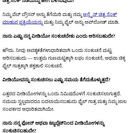
ಚಿತ್ರ ಸೆಂಕ್ ನಡೆಯನ್ನು ಹೇಗೆ ಬಳಸುವುದು?
ನಿಮ್ಮ ವೆಬ್ ಬ್ರೌಸರ್ ಅನ್ನು ತೆಗೆಯಿರಿ ಮತ್ತು ನಮ್ಮ
ಆನ್ಲೈನ್ ಚಿತ್ರ ಸೆಂಕ್
ಮಾಡುವ ಪ್ರಕ್ರಿಯೆಯನ್ನು
ಮತ್ತು ನಿಮ್ಮ ಫೈಲ್ ಅನ್ನು ಅಪ್‌‌ಲೋಡ್ ಮಾಡಿ.
ನಾನು ಎಷ್ಟು ನನ್ನ ವೀಡಿಯೋ ಸಂಕುಚಬೇಕು ಎಂದು ಆರಿಸಬಹುದೇ?
ಹೌದು. ನೀವು ಅವಶ್ಯಕತೆಗಳಾಧಾರಿತವಾಗಿ ಒಂದು ಸಂಕುಚನೆ ಮಟ್ಟ
ಆರಿಸಬಹುದು — ಉತ್ತಮ ಗುಣಮಟ್ಟಕ್ಕಾಗಿ ಲಘು ಸಂಕುಚನೆ, ಅಥವಾ ಚಿಕ್ಕ
ಫೈಲ್ ಗಾತ್ರಕ್ಕಾಗಿ ಶಕ್ತಶಾಲಿ ಸಂಕುಚನೆ.
ವೀಡಿಯೋವನ್ನು ಸಂಕುಚಿಸಲು ಎಷ್ಟು ಸಮಯ ತೆಗೆದುಕೊಳ್ಳುತ್ತದೆ?
ಎತ್ತರದ ವೀಡಿಯೋಗಳನ್ನು ಒಂದು ನಿಮಿಷದೊಳಗೆ ಸಂಕುಚಿಸಲಾಗುತ್ತದೆ.
ಸಮಯ ಸ್ವಲ್ಪವಾದರೂ ಬದಲಾಯಿಸಬಹುದು ಫೈಲ್ ಗಾತ್ರ ಮತ್ತು ನಿಮ್ಮ ಜಾಲ
ಸಂಪರ್ಕದ ಆಧಾರಿತವಾಗಿಯೇ.
ನಾನು ನನ್ನ ಫೋನ್ ಅಥವಾ ಟ್ಯಾಬ್ಲೆಟ್‌ನಿಂದ ವೀಡಿಯೋಗಳನ್ನು
ಸಂಕುಚಿಸಬಹುದೇ?