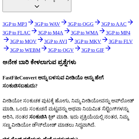
3GP to MP3
3GP to WAV
3GP to OGG
3GP to AAC
3GP to FLAC
3GP to M4A
3GP to WMA
3GP to MP4
3GP to MOV
3GP to AVI
3GP to MKV
3GP to FLV
3GP to WEBM
3GP to OGV
3GP to GIF
ಅನೇಕ ಬಾರಿ ಕೇಳಲಾಗುವ ಪ್ರಶ್ನೆಗಳು
FastFileConvert ಅನ್ನು ಬಳಸುವ ವೀಡಿಯೊ ಅನ್ನು ಹೇಗೆ
ಸಂಕುಚಿಸಬಹುದು?
ವೀಡಿಯೋ ಸಂಕುಚಕ ಪುಟಕ್ಕೆ ಹೋಗು, ನಿಮ್ಮ ವೀಡಿಯೋವನ್ನು ಅಪ್‌ಲೋಡ್
ಮಾಡಿ, ಒಂದು ಸಂಕುಚನೆ ಮಟ್ಟವನ್ನು ಅಥವಾ ನಿಯಮಿತ ಸೆಟ್ಟಿಂಗ್‌ಗಳನ್ನು
ಆರಿಸಿ, ನಂತರ
ಸಂಕುಚಿಸಿ
ಕ್ಲಿಕ್ ಮಾಡಿ. ಇದು ಪ್ರಕ್ರಿಯೆಯಲ್ಲಿ ನಂತರ, ನಿಮ್ಮ
ಸಣ್ಣ ವೀಡಿಯೋ ಡೌನ್‌ಲೋಡ್ ಮಾಡಲು ಸಿದ್ಧವಾಗಿದೆ.