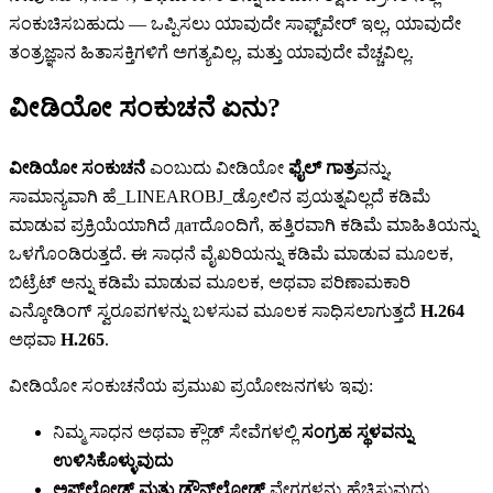
ಸಂಕುಚಿಸಬಹುದು — ಒಪ್ಪಿಸಲು ಯಾವುದೇ ಸಾಫ್ಟ್‌ವೇರ್ ಇಲ್ಲ, ಯಾವುದೇ
ತಂತ್ರಜ್ಞಾನ ಹಿತಾಸಕ್ತಿಗಳಿಗೆ ಅಗತ್ಯವಿಲ್ಲ, ಮತ್ತು ಯಾವುದೇ ವೆಚ್ಚವಿಲ್ಲ.
ವೀಡಿಯೋ ಸಂಕುಚನೆ ಏನು?
ವೀಡಿಯೋ ಸಂಕುಚನೆ
ಎಂಬುದು ವೀಡಿಯೋ
ಫೈಲ್ ಗಾತ್ರ
ವನ್ನು,
ಸಾಮಾನ್ಯವಾಗಿ ಹೆ_LINEAROBJ_ಡ್ರೋಲಿನ ಪ್ರಯತ್ನವಿಲ್ಲದೆ ಕಡಿಮೆ
ಮಾಡುವ ಪ್ರಕ್ರಿಯೆಯಾಗಿದೆ датದೊಂದಿಗೆ, ಹತ್ತಿರವಾಗಿ ಕಡಿಮೆ ಮಾಹಿತಿಯನ್ನು
ಒಳಗೊಂಡಿರುತ್ತದೆ. ಈ ಸಾಧನೆ ವೈಖರಿಯನ್ನು ಕಡಿಮೆ ಮಾಡುವ ಮೂಲಕ,
ಬಿಟ್ರೆಟ್ ಅನ್ನು ಕಡಿಮೆ ಮಾಡುವ ಮೂಲಕ, ಅಥವಾ ಪರಿಣಾಮಕಾರಿ
ಎನ್ಕೋಡಿಂಗ್ ಸ್ವರೂಪಗಳನ್ನು ಬಳಸುವ ಮೂಲಕ ಸಾಧಿಸಲಾಗುತ್ತದೆ
H.264
ಅಥವಾ
H.265
.
ವೀಡಿಯೋ ಸಂಕುಚನೆಯ ಪ್ರಮುಖ ಪ್ರಯೋಜನಗಳು ಇವು:
ನಿಮ್ಮ ಸಾಧನ ಅಥವಾ ಕ್ಲೌಡ್ ಸೇವೆಗಳಲ್ಲಿ
ಸಂಗ್ರಹ ಸ್ಥಳವನ್ನು
ಉಳಿಸಿಕೊಳ್ಳುವುದು
ಅಪ್‌ಲೋಡ್ ಮತ್ತು ಡೌನ್‌ಲೋಡ್
ವೇಗಗಳನ್ನು ಹೆಚ್ಚಿಸುವುದು