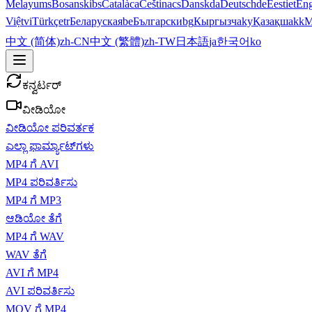
Melayu
ms
Bosanski
bs
Català
ca
Čeština
cs
Dansk
da
Deutsch
de
Eesti
et
Eng
Việt
vi
Türkçe
tr
Беларуская
be
Български
bg
Кыргызча
ky
Қазақша
kk
М
中文 (简体)
zh-CN
中文 (繁體)
zh-TW
日本語
ja
한국어
ko
ಕನ್ವರ್ಟರ್
ವೀಡಿಯೋ
ವೀಡಿಯೋ ಪರಿವರ್ತಕ
ಎಲ್ಲಾ ಫಾರ್ಮ್ಯಾಟ್‌ಗಳು
MP4 ಗೆ AVI
MP4 ಪರಿವರ್ತಿಸು
MP4 ಗೆ MP3
ಆಡಿಯೋ ತೆಗೆ
MP4 ಗೆ WAV
WAV ತೆಗೆ
AVI ಗೆ MP4
AVI ಪರಿವರ್ತಿಸು
MOV ಗೆ MP4