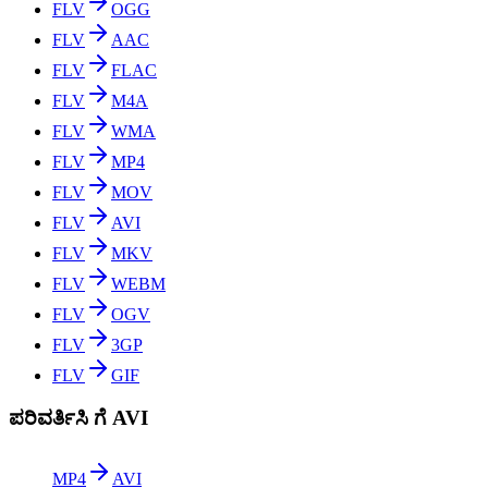
FLV
OGG
FLV
AAC
FLV
FLAC
FLV
M4A
FLV
WMA
FLV
MP4
FLV
MOV
FLV
AVI
FLV
MKV
FLV
WEBM
FLV
OGV
FLV
3GP
FLV
GIF
ಪರಿವರ್ತಿಸಿ ಗೆ AVI
MP4
AVI