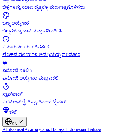
ಚಿತ್ರಗಳನ್ನು ಯಾವ ದೈತ್ಯಕ್ಕೂ ಮರುಗಾತ್ರಗೊಳಿಸಲು
ಬಣ್ಣ ಆಯ್ಕೆಗಾರ
ಬಣ್ಣಗಳನ್ನು ಬಾಚಿ ಮತ್ತು ಪರಿವರ್ತಿಸಿ
ಸಮಯವಲಯ ಪರಿವರ್ತಕ
ಲೋಕದ ವಲಯಗಳ ಅವಧಿಯನ್ನು ಪರಿವರ್ತಿಸಿ
❤️
ಎಮೋಜಿ ನಕಲಿಸಿ
ಎಮೋಜಿ ಆಯ್ಕೆಗಾರ ಮತ್ತು ನಕಲಿ
ಸ್ಟಾಪ್‌ವಾಚ್
ಸರಳ ಆನ್‌ಲೈನ್ ಸ್ಟಾಪ್‌ವಾಚ್ ಟೈಮರ್
ಬೆಲೆ
KN
Afrikaans
af
Azərbaycan
az
Bahasa Indonesia
id
Bahasa