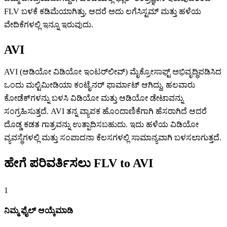
FLV ಬಳಕೆ ಕಡಿಮೆಯಾಗಿತ್ತು, ಆದರೆ ಅದು ಲಗೆಸಿಸ್ಟಮ್ ಮತ್ತು ಹಳೆಯ
ವೇದಿಕೆಗಳಲ್ಲಿ ಇನ್ನೂ ಇರುವುದು.
AVI
AVI (ಆಡಿಯೋ ವಿಡಿಯೋ ಇಂಟರ್‌ಲೀವ್) ಮೈಕ್ರೋಸಾಫ್ಟ್ ಅಭಿವೃದ್ಧಿಪಡಿಸಿದ
ಒಂದು ಮಲ್ಟಿಮೀಡಿಯಾ ಕಂಟೈನರ್ ಫಾರ್ಮಾಟ್ ಆಗಿದ್ದು, ಹಲವಾರು
ಕೋಡೆಕ್‌ಗಳನ್ನು ಬಳಸಿ ವಿಡಿಯೋ ಮತ್ತು ಆಡಿಯೋ ಡೇಟಾವನ್ನು
ಸಂಗ್ರಹಿಸುತ್ತದೆ. AVI ತನ್ನ ವ್ಯಾಪಕ ಹೊಂದಾಣಿಕೆಗಾಗಿ ಹೆಸರಾಗಿದೆ ಆದರೆ
ದೊಡ್ಡ ಕಡತ ಗಾತ್ರವನ್ನು ಉತ್ಪಾದಿಸಬಹುದು. ಇದು ಹಳೆಯ ವಿಡಿಯೋ
ವ್ಯವಸ್ಥೆಗಳಲ್ಲಿ ಮತ್ತು ಸಂಪಾದನಾ ಕೆಲಸಗಳಲ್ಲಿ ಸಾಮಾನ್ಯವಾಗಿ ಬಳಸಲಾಗುತ್ತದೆ.
ಹೇಗೆ ಪರಿವರ್ತಿಸಲು FLV to AVI
1
ನಿಮ್ಮ ಫೈಲ್ ಆಯ್ಕೆಮಾಡಿ