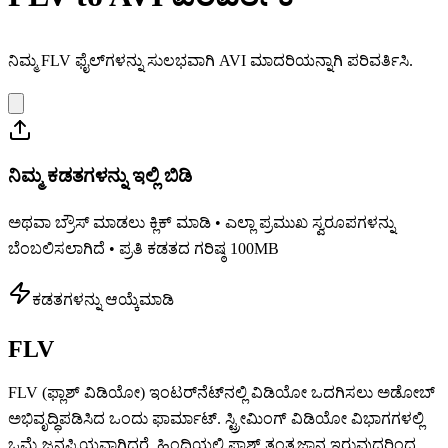
ನಿಮ್ಮ FLV ಫೈಲ್‌ಗಳನ್ನು ಸುಲಭವಾಗಿ AVI ಮಾದರಿಯನ್ನಾಗಿ ಪರಿವರ್ತಿಸಿ.
ನಿಮ್ಮ ಕಡತಗಳನ್ನು ಇಲ್ಲಿ ಬಿಡಿ
ಅಥವಾ ಬ್ರೌಸ್ ಮಾಡಲು ಕ್ಲಿಕ್ ಮಾಡಿ • ಎಲ್ಲಾ ಪ್ರಮುಖ ಸ್ವರೂಪಗಳನ್ನು
ಬೆಂಬಲಿಸಲಾಗಿದೆ • ಪ್ರತಿ ಕಡತದ ಗರಿಷ್ಠ 100MB
ಕಡತಗಳನ್ನು ಆಯ್ಕೆಮಾಡಿ
FLV
FLV (ಫ್ಲಾಶ್ ವಿಡಿಯೋ) ಇಂಟರ್‌ನೆಟ್‌ನಲ್ಲಿ ವಿಡಿಯೋ ಒದಗಿಸಲು ಅಡೋಬ್
ಅಭಿವೃದ್ಧಿಪಡಿಸಿದ ಒಂದು ಫಾರ್ಮಾಟ್. ಸ್ಟ್ರೀಮಿಂಗ್ ವಿಡಿಯೋ ವಿಭಾಗಗಳಲ್ಲಿ
ಒಮ್ಮೆ ಜನಪ್ರಿಯವಾಗಿದ್ದರೆ, ಹಿಂದಿಯಲ್ಲಿ ಫ್ಲಾಶ್ ತಂತ್ರಜ್ಞಾನ ಇರುವುದರಿಂದ