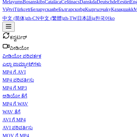
Melayu
ms
Bosanski
bs
Català
ca
Čeština
cs
Dansk
da
Deutsch
de
Eesti
et
Eng
Việt
vi
Türkçe
tr
Беларуская
be
Български
bg
Кыргызча
ky
Қазақша
kk
М
中文 (简体)
zh-CN
中文 (繁體)
zh-TW
日本語
ja
한국어
ko
ಕನ್ವರ್ಟರ್
ವೀಡಿಯೋ
ವೀಡಿಯೋ ಪರಿವರ್ತಕ
ಎಲ್ಲಾ ಫಾರ್ಮ್ಯಾಟ್‌ಗಳು
MP4 ಗೆ AVI
MP4 ಪರಿವರ್ತಿಸು
MP4 ಗೆ MP3
ಆಡಿಯೋ ತೆಗೆ
MP4 ಗೆ WAV
WAV ತೆಗೆ
AVI ಗೆ MP4
AVI ಪರಿವರ್ತಿಸು
MOV ಗೆ MP4