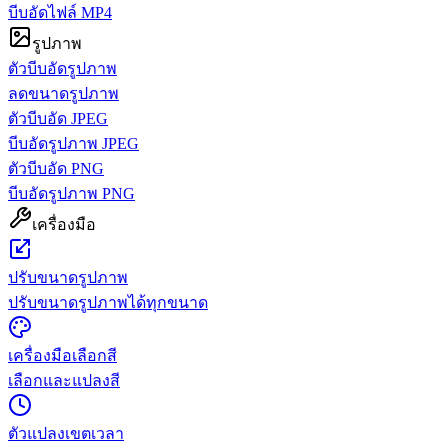
บีบอัดไฟล์ MP4
รูปภาพ
ตัวบีบอัดรูปภาพ
ลดขนาดรูปภาพ
ตัวบีบอัด JPEG
บีบอัดรูปภาพ JPEG
ตัวบีบอัด PNG
บีบอัดรูปภาพ PNG
เครื่องมือ
ปรับขนาดรูปภาพ
ปรับขนาดรูปภาพได้ทุกขนาด
เครื่องมือเลือกสี
เลือกและแปลงสี
ตัวแปลงเขตเวลา