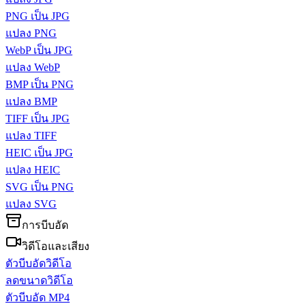
PNG เป็น JPG
แปลง PNG
WebP เป็น JPG
แปลง WebP
BMP เป็น PNG
แปลง BMP
TIFF เป็น JPG
แปลง TIFF
HEIC เป็น JPG
แปลง HEIC
SVG เป็น PNG
แปลง SVG
การบีบอัด
วิดีโอและเสียง
ตัวบีบอัดวิดีโอ
ลดขนาดวิดีโอ
ตัวบีบอัด MP4