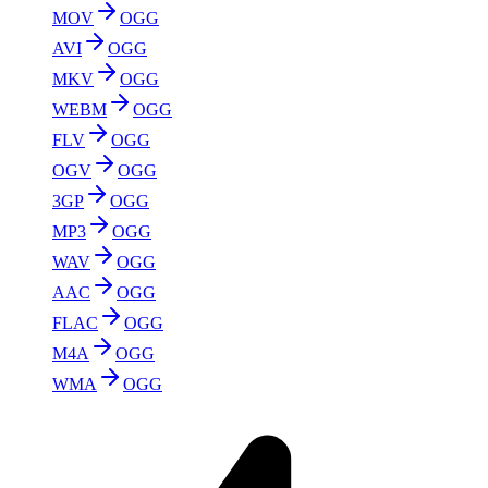
MOV
OGG
AVI
OGG
MKV
OGG
WEBM
OGG
FLV
OGG
OGV
OGG
3GP
OGG
MP3
OGG
WAV
OGG
AAC
OGG
FLAC
OGG
M4A
OGG
WMA
OGG