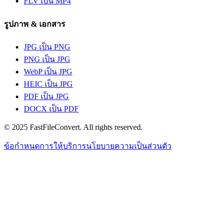
FLV เป็น MP4
รูปภาพ & เอกสาร
JPG เป็น PNG
PNG เป็น JPG
WebP เป็น JPG
HEIC เป็น JPG
PDF เป็น JPG
DOCX เป็น PDF
© 2025 FastFileConvert. All rights reserved.
ข้อกำหนดการให้บริการ
นโยบายความเป็นส่วนตัว