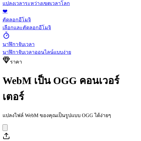
แปลงเวลาระหว่างเขตเวลาโลก
❤️
คัดลอกอีโมจิ
เลือกและคัดลอกอีโมจิ
นาฬิกาจับเวลา
นาฬิกาจับเวลาออนไลน์แบบง่าย
ราคา
WebM เป็น OGG คอนเวอร์
เตอร์
แปลงไฟล์ WebM ของคุณเป็นรูปแบบ OGG ได้ง่ายๆ