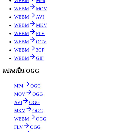
WEBM
MP4
WEBM
MOV
WEBM
AVI
WEBM
MKV
WEBM
FLV
WEBM
OGV
WEBM
3GP
WEBM
GIF
แปลงเป็น OGG
MP4
OGG
MOV
OGG
AVI
OGG
MKV
OGG
WEBM
OGG
FLV
OGG