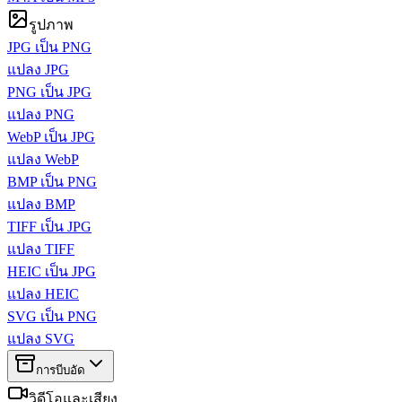
รูปภาพ
JPG เป็น PNG
แปลง JPG
PNG เป็น JPG
แปลง PNG
WebP เป็น JPG
แปลง WebP
BMP เป็น PNG
แปลง BMP
TIFF เป็น JPG
แปลง TIFF
HEIC เป็น JPG
แปลง HEIC
SVG เป็น PNG
แปลง SVG
การบีบอัด
วิดีโอและเสียง