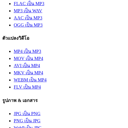
FLAC เป็น MP3
MP3 เป็น WAV
AAC เป็น MP3
OGG เป็น MP3
ตัวแปลงวิดีโอ
MP4 เป็น MP3
MOV เป็น MP4
AVI เป็น MP4
MKV เป็น MP4
WEBM เป็น MP4
FLV เป็น MP4
รูปภาพ & เอกสาร
JPG เป็น PNG
PNG เป็น JPG
WebP เป็น JPG