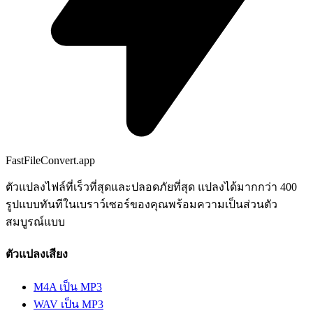
FastFileConvert.app
ตัวแปลงไฟล์ที่เร็วที่สุดและปลอดภัยที่สุด แปลงได้มากกว่า 400
รูปแบบทันทีในเบราว์เซอร์ของคุณพร้อมความเป็นส่วนตัว
สมบูรณ์แบบ
ตัวแปลงเสียง
M4A เป็น MP3
WAV เป็น MP3