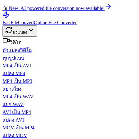
🚀 New: AI-powered file conversion now available!
FastFileConvert
Online File Converter
ตัวแปลง
วิดีโอ
ตัวแปลงวิดีโอ
ทุกรูปแบบ
MP4 เป็น AVI
แปลง MP4
MP4 เป็น MP3
แยกเสียง
MP4 เป็น WAV
แยก WAV
AVI เป็น MP4
แปลง AVI
MOV เป็น MP4
แปลง MOV