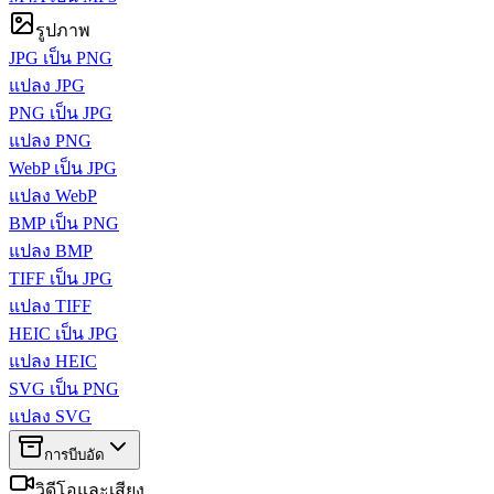
รูปภาพ
JPG เป็น PNG
แปลง JPG
PNG เป็น JPG
แปลง PNG
WebP เป็น JPG
แปลง WebP
BMP เป็น PNG
แปลง BMP
TIFF เป็น JPG
แปลง TIFF
HEIC เป็น JPG
แปลง HEIC
SVG เป็น PNG
แปลง SVG
การบีบอัด
วิดีโอและเสียง