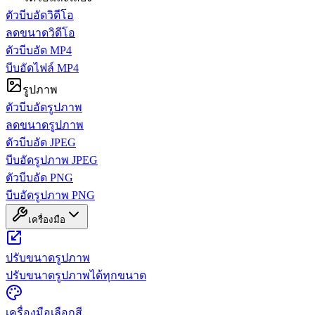
ตัวบีบอัดวิดีโอ
ลดขนาดวิดีโอ
ตัวบีบอัด MP4
บีบอัดไฟล์ MP4
รูปภาพ
ตัวบีบอัดรูปภาพ
ลดขนาดรูปภาพ
ตัวบีบอัด JPEG
บีบอัดรูปภาพ JPEG
ตัวบีบอัด PNG
บีบอัดรูปภาพ PNG
เครื่องมือ
ปรับขนาดรูปภาพ
ปรับขนาดรูปภาพได้ทุกขนาด
เครื่องมือเลือกสี