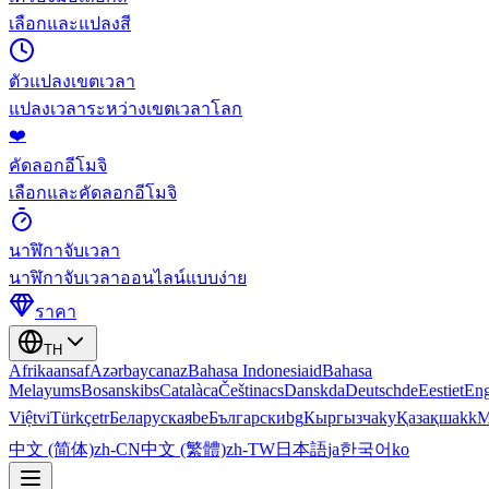
เลือกและแปลงสี
ตัวแปลงเขตเวลา
แปลงเวลาระหว่างเขตเวลาโลก
❤️
คัดลอกอีโมจิ
เลือกและคัดลอกอีโมจิ
นาฬิกาจับเวลา
นาฬิกาจับเวลาออนไลน์แบบง่าย
ราคา
TH
Afrikaans
af
Azərbaycan
az
Bahasa Indonesia
id
Bahasa
Melayu
ms
Bosanski
bs
Català
ca
Čeština
cs
Dansk
da
Deutsch
de
Eesti
et
Eng
Việt
vi
Türkçe
tr
Беларуская
be
Български
bg
Кыргызча
ky
Қазақша
kk
М
中文 (简体)
zh-CN
中文 (繁體)
zh-TW
日本語
ja
한국어
ko