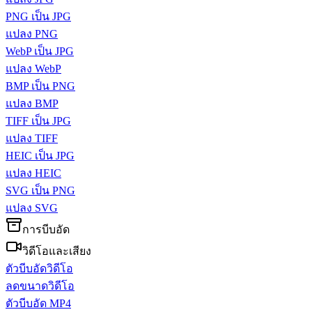
PNG เป็น JPG
แปลง PNG
WebP เป็น JPG
แปลง WebP
BMP เป็น PNG
แปลง BMP
TIFF เป็น JPG
แปลง TIFF
HEIC เป็น JPG
แปลง HEIC
SVG เป็น PNG
แปลง SVG
การบีบอัด
วิดีโอและเสียง
ตัวบีบอัดวิดีโอ
ลดขนาดวิดีโอ
ตัวบีบอัด MP4