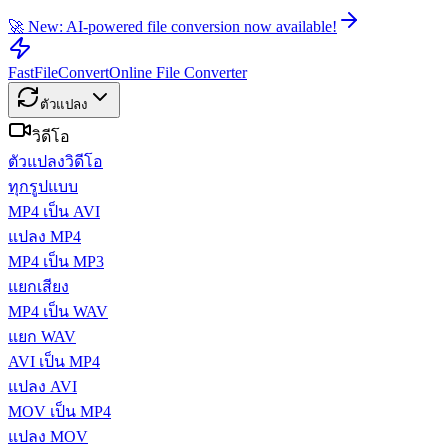
🚀 New: AI-powered file conversion now available!
FastFileConvert
Online File Converter
ตัวแปลง
วิดีโอ
ตัวแปลงวิดีโอ
ทุกรูปแบบ
MP4 เป็น AVI
แปลง MP4
MP4 เป็น MP3
แยกเสียง
MP4 เป็น WAV
แยก WAV
AVI เป็น MP4
แปลง AVI
MOV เป็น MP4
แปลง MOV