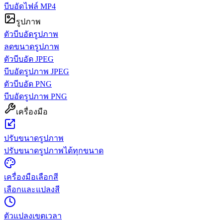
บีบอัดไฟล์ MP4
รูปภาพ
ตัวบีบอัดรูปภาพ
ลดขนาดรูปภาพ
ตัวบีบอัด JPEG
บีบอัดรูปภาพ JPEG
ตัวบีบอัด PNG
บีบอัดรูปภาพ PNG
เครื่องมือ
ปรับขนาดรูปภาพ
ปรับขนาดรูปภาพได้ทุกขนาด
เครื่องมือเลือกสี
เลือกและแปลงสี
ตัวแปลงเขตเวลา