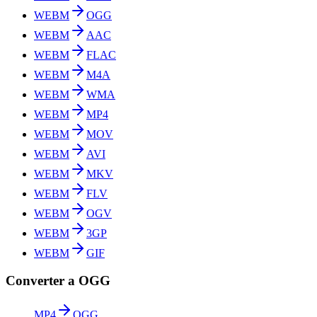
WEBM
OGG
WEBM
AAC
WEBM
FLAC
WEBM
M4A
WEBM
WMA
WEBM
MP4
WEBM
MOV
WEBM
AVI
WEBM
MKV
WEBM
FLV
WEBM
OGV
WEBM
3GP
WEBM
GIF
Converter a OGG
MP4
OGG