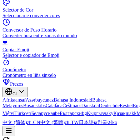
Selector de Cor
Seleccionar e converter cores
Conversor de Fuso Horario
Converter hora entre zonas do mundo
❤️
Copiar Emoji
Selector e copiador de Emoji
Cronómetro
Cronómetro en liña sinxelo
Prezos
GL
Afrikaans
af
Azərbaycan
az
Bahasa Indonesia
id
Bahasa
Melayu
ms
Bosanski
bs
Català
ca
Čeština
cs
Dansk
da
Deutsch
de
Eesti
et
Eng
Việt
vi
Türkçe
tr
Беларуская
be
Български
bg
Кыргызча
ky
Қазақша
kk
М
中文 (简体)
zh-CN
中文 (繁體)
zh-TW
日本語
ja
한국어
ko